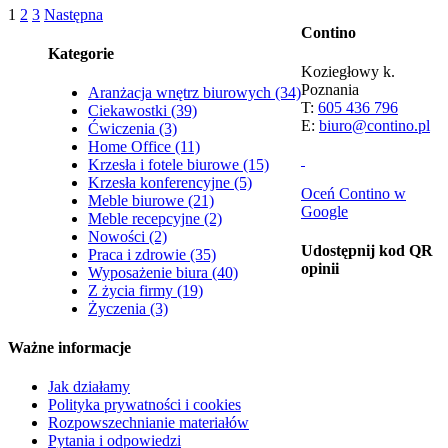
1
2
3
Następna
Contino
Kategorie
Koziegłowy k.
Poznania
Aranżacja wnętrz biurowych
(34)
T:
605 436 796
Ciekawostki
(39)
E:
biuro@contino.pl
Ćwiczenia
(3)
Home Office
(11)
Krzesła i fotele biurowe
(15)
Krzesła konferencyjne
(5)
Oceń Contino w
Meble biurowe
(21)
Google
Meble recepcyjne
(2)
Nowości
(2)
Udostępnij kod QR
Praca i zdrowie
(35)
opinii
Wyposażenie biura
(40)
Z życia firmy
(19)
Życzenia
(3)
Ważne informacje
Jak działamy
Polityka prywatności i cookies
Rozpowszechnianie materiałów
Pytania i odpowiedzi