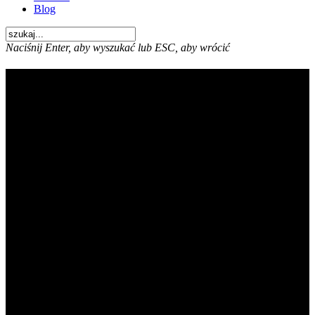
Blog
Naciśnij Enter, aby wyszukać lub ESC, aby wrócić
Ciekawostki
Bądź na bieżąco!