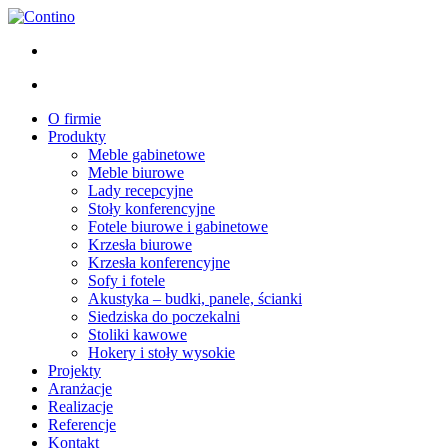
O firmie
Produkty
Meble gabinetowe
Meble biurowe
Lady recepcyjne
Stoły konferencyjne
Fotele biurowe i gabinetowe
Krzesła biurowe
Krzesła konferencyjne
Sofy i fotele
Akustyka – budki, panele, ścianki
Siedziska do poczekalni
Stoliki kawowe
Hokery i stoły wysokie
Projekty
Aranżacje
Realizacje
Referencje
Kontakt