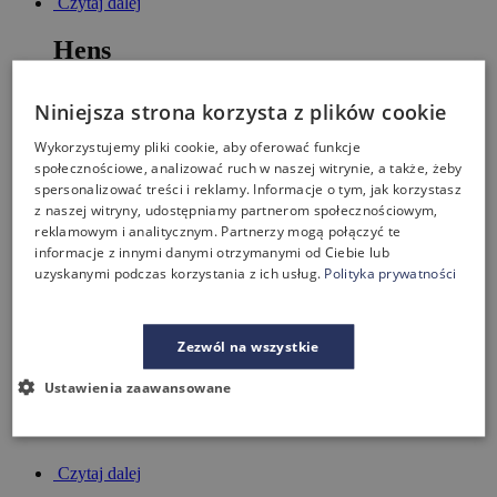
Czytaj dalej
Hens
Czytaj dalej
Niniejsza strona korzysta z plików cookie
Kyos – model konferencyjny
Wykorzystujemy pliki cookie, aby oferować funkcje
społecznościowe, analizować ruch w naszej witrynie, a także, żeby
spersonalizować treści i reklamy. Informacje o tym, jak korzystasz
Czytaj dalej
z naszej witryny, udostępniamy partnerom społecznościowym,
reklamowym i analitycznym. Partnerzy mogą połączyć te
Loria
informacje z innymi danymi otrzymanymi od Ciebie lub
uzyskanymi podczas korzystania z ich usług.
Polityka prywatności
Czytaj dalej
Lumi
Zezwól na wszystkie
Czytaj dalej
Ustawienia zaawansowane
Mate
Czytaj dalej