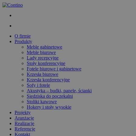
O firmie
Produkty
Meble gabinetowe
Meble biurowe
Lady recepcyjne
Stoły konferencyjne
Fotele biurowe i gabinetowe
Krzesła biurowe
Krzesła konferencyjne
Sofy i fotele
Akustyka – budki, panele, ścianki
Siedziska do poczekalni
Stoliki kawowe
Hokery i stoły wysokie
Projekty
Aranżacje
Realizacje
Referencje
Kontakt