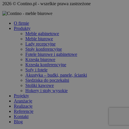
2026 © Contino.pl - wszelkie prawa zastrzeżone
O firmie
Produkty
Meble gabinetowe
Meble biurowe
Lady recepcyjne
Stoły konferencyjne
Fotele biurowe i gabinetowe
Krzesła biurowe
Krzesła konferencyjne
Sofy i fotele
Akustyka – budki, panele, ścianki
Siedziska do poczekalni
Stoliki kawowe
Hokery i stoły wysokie
Projekty
Aranżacje
Realizacje
Referencje
Kontakt
Blog