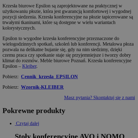
Krzesła biurowe Epsilon są zaprojektowane na praktycznej w
użytkowaniu płozie, która jest gwarancją komfortowej i wygodnej
pozycji siedzenia. Krzesła konferencyjne na płozie tapicerowane są
trwałymi tkaninami, które są dostępne w wielu wariantach
kolorystycznych.
Epsilon to wygodne krzesła konferencyjne przeznaczone do
wielogodzinnych spotkań, szkoleń lub konferencji. Metalowa płoza
pozwala na delikatne bujanie się, gdy na nim siedzimy, dzięki
czemu praca czy spotkanie staje się przyjemniejsze i tworzy dobry
klimat do rozmów. Meble biurowe Poznań. Krzesła konferencyjne
Epsilon –
Kleiber
.
Pobierz:
Cennik_krzesla_EPSILON
Pobierz:
Wzornik-KLEIBER
Masz pytania? Skontaktuj się z nami
Pokrewne produkty
Czytaj dalej
Stoły konferencyjne AVO i NOMO