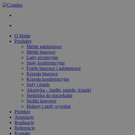
O firmie
Produkty
Meble gabinetowe
Meble biurowe
Lady recepcyjne
Stoły konferencyjne
Fotele biurowe i gabinetowe
Krzesła biurowe
Krzesła konferencyjne
Sofy i fotele
Akustyka – budki, panele, ścianki
Siedziska do poczekalni
Stoliki kawowe
Hokery i stoły wysokie
Projekty
Aranżacje
Realizacje
Referencje
Kontakt