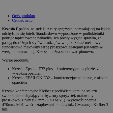
Opis produktu
Cennik netto
Krzesło Epsilon
na stelażu z rury sprężystej pozwalającej na lekkie
odchylanie się foteli. Standardowo wyposażone w podłokietniki
pokryte tapicerowaną nakładką. Ich prosty wygląd sprawia, że
pasują do różnych stylów i rodzajów wnętrz. Stelaż metalowy
standardowo malowany farbą proszkową
dostępny jest także w
wersji chromowanej
. Krzesła można składować pionowo.
Wersje produktu:
Krzesło Epsilon E32 plus – konferencyjne na płozie, z
wysokim oparciem
Krzesło EPSILON E32 – konferencyjne na płozie, z niskim
oparciem
Krzesło konferencyjne Kleiber z podłokietnikami na stelażu
swobodnie odchylającym się z rury sprężystej, malowany
proszkowo, z rury fi25mm (G40 MAL). Wysokość oparcia
470mm. Możliwość sztaplowania do 4 sztuk. Gwarancja Kleiber 3
lata.