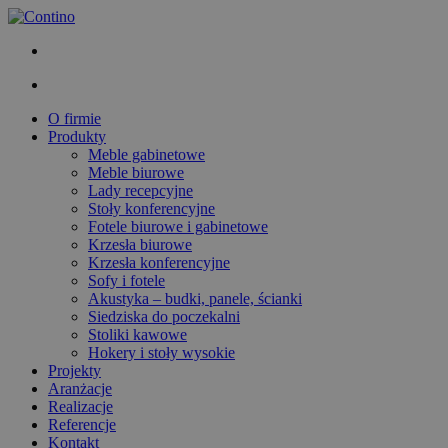
O firmie
Produkty
Meble gabinetowe
Meble biurowe
Lady recepcyjne
Stoły konferencyjne
Fotele biurowe i gabinetowe
Krzesła biurowe
Krzesła konferencyjne
Sofy i fotele
Akustyka – budki, panele, ścianki
Siedziska do poczekalni
Stoliki kawowe
Hokery i stoły wysokie
Projekty
Aranżacje
Realizacje
Referencje
Kontakt