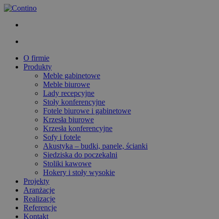
O firmie
Produkty
Meble gabinetowe
Meble biurowe
Lady recepcyjne
Stoły konferencyjne
Fotele biurowe i gabinetowe
Krzesła biurowe
Krzesła konferencyjne
Sofy i fotele
Akustyka – budki, panele, ścianki
Siedziska do poczekalni
Stoliki kawowe
Hokery i stoły wysokie
Projekty
Aranżacje
Realizacje
Referencje
Kontakt