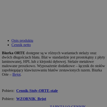
Opis produktu
Cennik netto
Biurka ORTE
dostępne są w różnych wariantach stelaży oraz
dwóch długościach blatu. Blat w standardzie jest prostokątny z płyty
laminowanej, HPL lub z klejonki dębowej. Stelaże metalowe
malowane proszkowo. Wyposażenie dodatkowe – łącznik do stołów
zapobiegający klawiszowaniu blatów zestawionych razem. Biurka
Orte –
Bejot
.
Pobierz:
Cennik-Stoly-ORTE-stale
Pobierz:
WZORNIK_Bejot
ZAPYTAJ O CENNIK