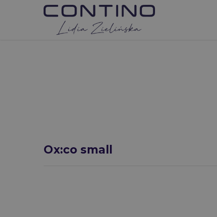
Strona główna
Krzesła konferencyjne
Ox:co small
Ox:co small