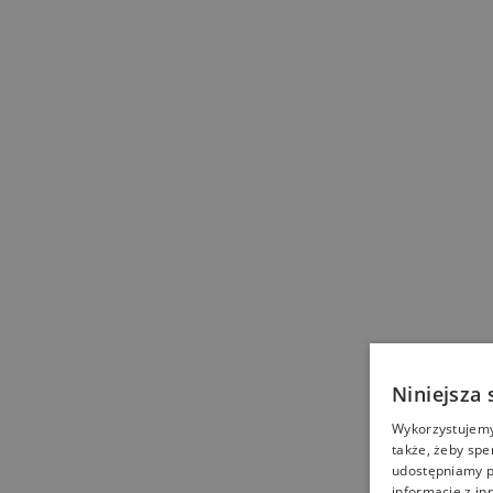
Niniejsza 
Wykorzystujemy 
także, żeby spe
udostępniamy p
informacje z in