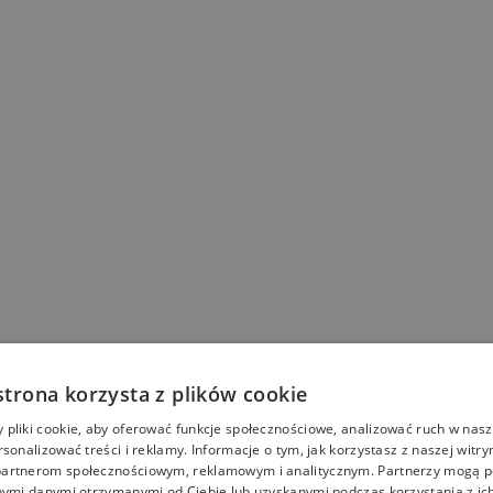
strona korzysta z plików cookie
pliki cookie, aby oferować funkcje społecznościowe, analizować ruch w nasze
rsonalizować treści i reklamy. Informacje o tym, jak korzystasz z naszej witry
artnerom społecznościowym, reklamowym i analitycznym. Partnerzy mogą p
nymi danymi otrzymanymi od Ciebie lub uzyskanymi podczas korzystania z ich