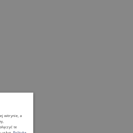
j witrynie, a
ny,
ołączyć te
 usług.
Polityka