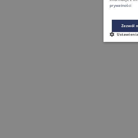
prywatności
Zezwól n
Ustawieni