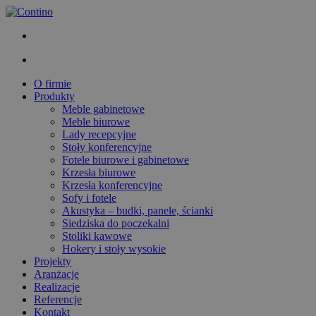
O firmie
Produkty
Meble gabinetowe
Meble biurowe
Lady recepcyjne
Stoły konferencyjne
Fotele biurowe i gabinetowe
Krzesła biurowe
Krzesła konferencyjne
Sofy i fotele
Akustyka – budki, panele, ścianki
Siedziska do poczekalni
Stoliki kawowe
Hokery i stoły wysokie
Projekty
Aranżacje
Realizacje
Referencje
Kontakt