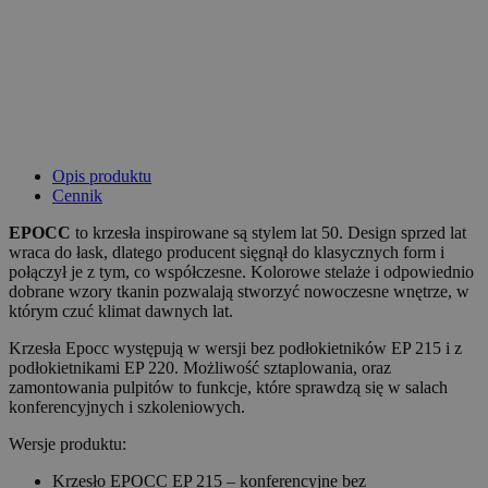
Opis produktu
Cennik
EPOCC
to krzesła inspirowane są stylem lat 50. Design sprzed lat
wraca do łask, dlatego producent sięgnął do klasycznych form i
połączył je z tym, co współczesne. Kolorowe stelaże i odpowiednio
dobrane wzory tkanin pozwalają stworzyć nowoczesne wnętrze, w
którym czuć klimat dawnych lat.
Krzesła Epocc występują w wersji bez podłokietników EP 215 i z
podłokietnikami EP 220. Możliwość sztaplowania, oraz
zamontowania pulpitów to funkcje, które sprawdzą się w salach
konferencyjnych i szkoleniowych.
Wersje produktu:
Krzesło EPOCC EP 215 – konferencyjne bez