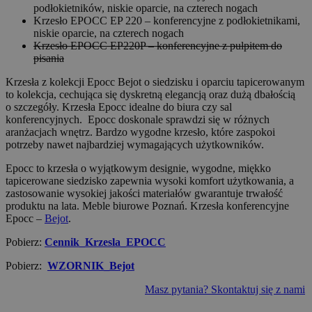
podłokietników, niskie oparcie, na czterech nogach
Krzesło EPOCC EP 220 – konferencyjne z podłokietnikami,
niskie oparcie, na czterech nogach
Krzesło EPOCC EP220P – konferencyjne z pulpitem do
pisania
Krzesła z kolekcji Epocc Bejot o siedzisku i oparciu tapicerowanym
to kolekcja, cechująca się dyskretną elegancją oraz dużą dbałością
o szczegóły. Krzesła Epocc idealne do biura czy sal
konferencyjnych. Epocc doskonale sprawdzi się w różnych
aranżacjach wnętrz. Bardzo wygodne krzesło, które zaspokoi
potrzeby nawet najbardziej wymagających użytkowników.
Epocc to krzesła o wyjątkowym designie, wygodne, miękko
tapicerowane siedzisko zapewnia wysoki komfort użytkowania, a
zastosowanie wysokiej jakości materiałów gwarantuje trwałość
produktu na lata. Meble biurowe Poznań. Krzesła konferencyjne
Epocc –
Bejot
.
Pobierz:
Cennik_Krzesla_EPOCC
Pobierz:
WZORNIK_Bejot
Masz pytania? Skontaktuj się z nami