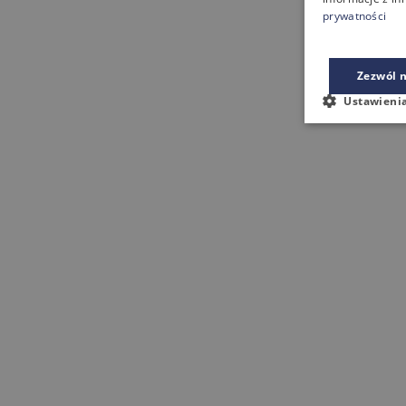
prywatności
Zezwól n
Ustawieni