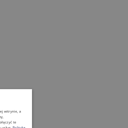
j witrynie, a
ny,
ołączyć te
 usług.
Polityka