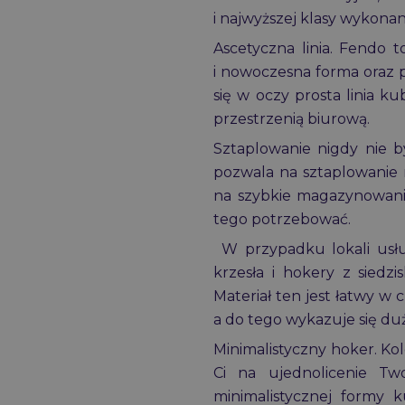
i najwyższej klasy wykonan
Ascetyczna linia. Fendo 
i nowoczesna forma oraz 
się w oczy prosta linia k
przestrzenią biurową.
Sztaplowanie nigdy nie b
pozwala na sztaplowanie 
na szybkie magazynowanie
tego potrzebować.
W przypadku lokali us
krzesła i hokery z sied
Materiał ten jest łatwy 
a do tego wykazuje się duż
Minimalistyczny hoker. K
Ci na ujednolicenie Two
minimalistycznej formy 