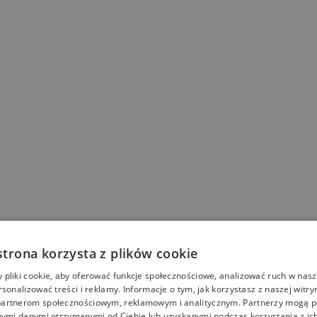
strona korzysta z plików cookie
pliki cookie, aby oferować funkcje społecznościowe, analizować ruch w nasze
rsonalizować treści i reklamy. Informacje o tym, jak korzystasz z naszej witry
artnerom społecznościowym, reklamowym i analitycznym. Partnerzy mogą p
nymi danymi otrzymanymi od Ciebie lub uzyskanymi podczas korzystania z ich