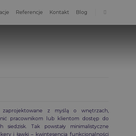
acje
Referencje
Kontakt
Blog
 zaprojektowane z myślą o wnętrzach,
nić pracownikom lub klientom dostęp do
ch siedzisk. Tak powstały minimalistyczne
kery i ławki – kwintesencja funkcjonalności