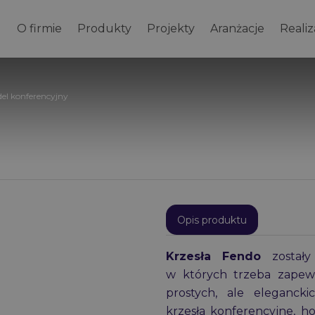
O firmie
Produkty
Projekty
Aranżacje
Realiz
el konferencyjny
Opis produktu
Krzesła Fendo
zostały
w których trzeba zapew
prostych, ale elegancki
krzesła konferencyjne, ho