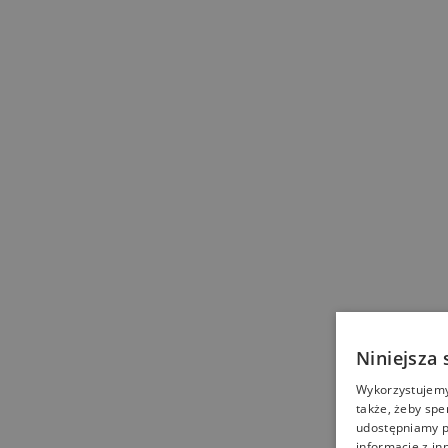
Niniejsza 
Wykorzystujemy 
także, żeby spe
udostępniamy p
informacje z in