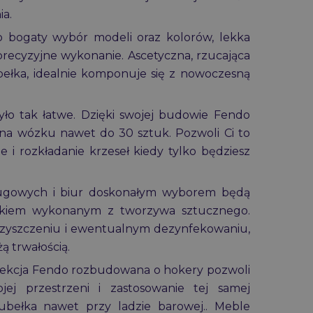
ia.
to bogaty wybór modeli oraz kolorów, lekka
precyzyjne wykonanie. Ascetyczna, rzucająca
ubełka, idealnie komponuje się z nowoczesną
yło tak łatwe. Dzięki swojej budowie Fendo
na wózku nawet do 30 sztuk. Pozwoli Ci to
 i rozkładanie krzeseł kiedy tylko będziesz
ługowych i biur doskonałym wyborem będą
ziskiem wykonanym z tworzywa sztucznego.
w czyszczeniu i ewentualnym dezynfekowaniu,
ą trwałością.
olekcja Fendo rozbudowana o hokery pozwoli
jej przestrzeni i zastosowanie tej samej
kubełka nawet przy ladzie barowej.. Meble