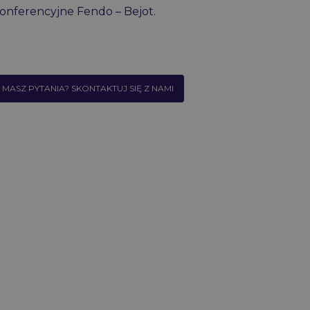
konferencyjne Fendo –
Bejot
.
MASZ PYTANIA? SKONTAKTUJ SIĘ Z NAMI