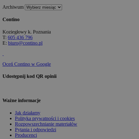
Archiwum
Contino
Koziegłowy k. Poznania
T:
605 436 796
E:
biuro@contino.pl
Oceń Contino w Google
Udostępnij kod QR opinii
Ważne informacje
Jak działamy
Polityka prywatności i cookies
Rozpowszechnianie materiałów
Pytania i odpowiedzi
Producenci