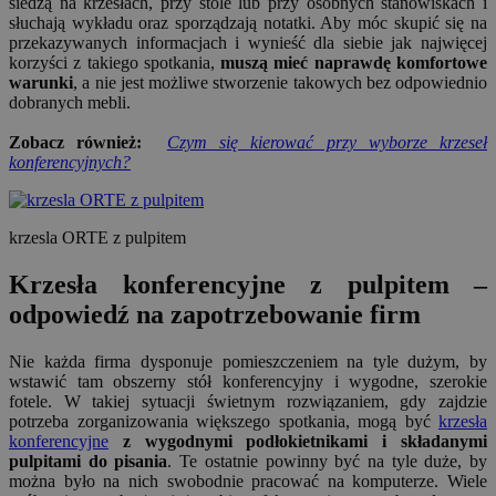
siedzą na krzesłach, przy stole lub przy osobnych stanowiskach i
słuchają wykładu oraz sporządzają notatki. Aby móc skupić się na
przekazywanych informacjach i wynieść dla siebie jak najwięcej
korzyści z takiego spotkania,
muszą mieć naprawdę komfortowe
warunki
, a nie jest możliwe stworzenie takowych bez odpowiednio
dobranych mebli.
Zobacz również:
Czym się kierować przy wyborze krzeseł
konferencyjnych?
krzesla ORTE z pulpitem
Krzesła konferencyjne z pulpitem –
odpowiedź na zapotrzebowanie firm
Nie każda firma dysponuje pomieszczeniem na tyle dużym, by
wstawić tam obszerny stół konferencyjny i wygodne, szerokie
fotele. W takiej sytuacji świetnym rozwiązaniem, gdy zajdzie
potrzeba zorganizowania większego spotkania, mogą być
krzesła
konferencyjne
z wygodnymi podłokietnikami i składanymi
pulpitami do pisania
. Te ostatnie powinny być na tyle duże, by
można było na nich swobodnie pracować na komputerze. Wiele