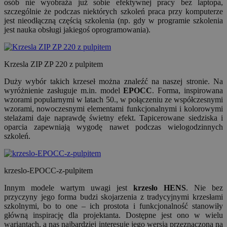
osób nie wyobraża już sobie efektywnej pracy bez laptopa,
szczególnie że podczas niektórych szkoleń praca przy komputerze
jest nieodłączną częścią szkolenia (np. gdy w programie szkolenia
jest nauka obsługi jakiegoś oprogramowania).
Krzesla ZIP ZP 220 z pulpitem
Duży wybór takich krzeseł można znaleźć na naszej stronie. Na
wyróżnienie zasługuje m.in. model
EPOCC
. Forma, inspirowana
wzorami popularnymi w latach 50., w połączeniu ze współczesnymi
wzorami, nowoczesnymi elementami funkcjonalnymi i kolorowymi
stelażami daje naprawdę świetny efekt. Tapicerowane siedziska i
oparcia zapewniają wygodę nawet podczas wielogodzinnych
szkoleń.
krzeslo-EPOCC-z-pulpitem
Innym modele wartym uwagi jest
krzesło HENS
. Nie bez
przyczyny jego forma budzi skojarzenia z tradycyjnymi krzesłami
szkolnymi, bo to one – ich prostota i funkcjonalność stanowiły
główną inspirację dla projektanta. Dostępne jest ono w wielu
wariantach, a nas najbardziej interesuje jego wersja przeznaczona na