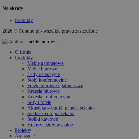
Na skróty
Produkty
2026 © Contino.pl - wszelkie prawa zastrzeżone
O firmie
Produkty
Meble gabinetowe
Meble biurowe
Lady recepcyjne
Stoły konferencyjne
Fotele biurowe i gabinetowe
Krzesła biurowe
Krzesła konferencyjne
Sofy i fotele
Akustyka – budki, panele, ścianki
Siedziska do poczekalni
Stoliki kawowe
Hokery i stoły wysokie
Projekty
Aranżacje