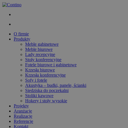
O firmie
Produkty
Meble gabinetowe
Meble biurowe
Lady recepcyjne
Stoły konferencyjne
Fotele biurowe i gabinetowe
Krzesła biurowe
Krzesła konferencyjne
Sofy i fotele
Akustyka – budki, panele, ścianki
Siedziska do poczekalni
Stoliki kawowe
Hokery i stoły wysokie
Projekty
Aranżacje
Realizacje
Referencje
Kontakt