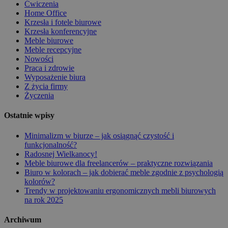
Ćwiczenia
Home Office
Krzesła i fotele biurowe
Krzesła konferencyjne
Meble biurowe
Meble recepcyjne
Nowości
Praca i zdrowie
Wyposażenie biura
Z życia firmy
Życzenia
Ostatnie wpisy
Minimalizm w biurze – jak osiągnąć czystość i
funkcjonalność?
Radosnej Wielkanocy!
Meble biurowe dla freelancerów – praktyczne rozwiązania
Biuro w kolorach – jak dobierać meble zgodnie z psychologią
kolorów?
Trendy w projektowaniu ergonomicznych mebli biurowych
na rok 2025
Archiwum