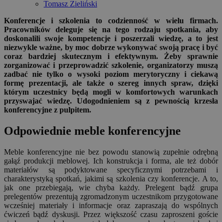
Tomasz Zieliński
Konferencje i szkolenia to codzienność w wielu firmach.
Pracowników deleguje się na tego rodzaju spotkania, aby
doskonalili swoje kompetencje i poszerzali wiedzę, a to jest
niezwykle ważne, by moc dobrze wykonywać swoją pracę i być
coraz bardziej skutecznym i efektywnym. Żeby sprawnie
zorganizować i przeprowadzić szkolenie, organizatorzy muszą
zadbać nie tylko o wysoki poziom merytoryczny i ciekawą
formę prezentacji, ale także o szereg innych spraw, dzięki
którym uczestnicy będą mogli w komfortowych warunkach
przyswajać wiedzę. Udogodnieniem są z pewnością krzesła
konferencyjne z pulpitem.
Odpowiednie meble konferencyjne
Meble konferencyjne nie bez powodu stanowią zupełnie odrębną
gałąź produkcji meblowej. Ich konstrukcja i forma, ale też dobór
materiałów są podyktowane specyficznymi potrzebami i
charakterystyką spotkań, jakimi są szkolenia czy konferencje. A to,
jak one przebiegają, wie chyba każdy. Prelegent bądź grupa
prelegentów prezentują zgromadzonym uczestnikom przygotowane
wcześniej materiały i informacje oraz zapraszają do wspólnych
ćwiczeń bądź dyskusji. Przez większość czasu zaproszeni goście