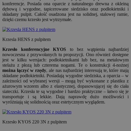
konferencje. Posiada ona oparcie z naturalnego drewna z okleiną
dębową i wygodne, tapicerowane siedzisko oraz podłokietniki i
składany pulpit. Całość osadzona jest na solidnej, stalowej ramie,
dzięki czemu krzesło jest wytrzymałe.
Krzesla HENS z pulpitem
Krzesło konferencyjne KYOS
to bez wątpienia najbardziej
nowoczesna z przywołanych tu propozycji. Ono również dostępne
jest w kilku wersjach: podłokietnikami lub bez, na metalowym
stelażu z płozą lub czterema nogami. Te o konstrukcji 4-nożnej
można łączyć w rzędy
, ale nas najbardziej interesują te, które mają
składane podłokietniki. Posiadają wygodne siedziska, a oparcia – w
zależności od wybranej wersji – mogą być wykonane z plastiku z
ażurowym wzorem albo z elastycznej, dopasowującej się do ciała
siateczki. Krzesła te są wygodne i bardzo praktyczne – łatwo się je
transportuje i są lekkie. Dają naprawdę dużo możliwości i
wyróżniają się solidnością oraz estetycznym wyglądem.
Krzesło KYOS 220 3N z pulpitem