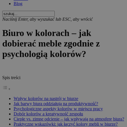
Blog
Naciśnij Enter, aby wyszukać lub ESC, aby wrócić
Biuro w kolorach – jak
dobierać meble zgodnie z
psychologią kolorów?
Spis treści
Wpływ kolorów na nastrój w biurze
Jak barwy biura oddziałują na produktywność?
Psychologiczne aspekty kolorów w miejscu pracy
Dobór kolorów a kreatywność zespołu
Ciepłe vs. zimne odcienie – jak wpływają na atmosferę biura?
Praktyczne wskazówki: jak łączyć kolory mebli w biurze?