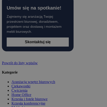
Umów się na spotkanie!
Zajmiemy się aranżacją Twojej
przestrzeni biurowej, doradztwem,
projektem oraz dostawą i montażem
mebli biurowych.
Skontaktuj się
Powrót do listy wpisów
Kategorie
Aranżacja wnętrz biurowych
Ciekawostki
Ćwiczenia
Home Office
Krzesła i fotele biurowe
Krzesła konferencyjne