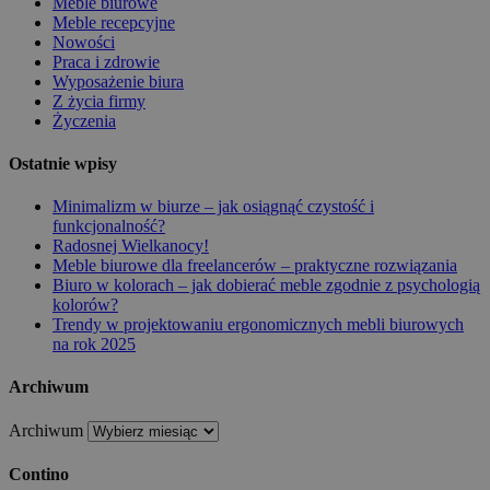
Meble biurowe
Meble recepcyjne
Nowości
Praca i zdrowie
Wyposażenie biura
Z życia firmy
Życzenia
Ostatnie wpisy
Minimalizm w biurze – jak osiągnąć czystość i
funkcjonalność?
Radosnej Wielkanocy!
Meble biurowe dla freelancerów – praktyczne rozwiązania
Biuro w kolorach – jak dobierać meble zgodnie z psychologią
kolorów?
Trendy w projektowaniu ergonomicznych mebli biurowych
na rok 2025
Archiwum
Archiwum
Contino