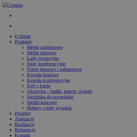
O firmie
Produkty
Meble gabinetowe
Meble biurowe
Lady recepcyjne
Stoły konferencyjne
Fotele biurowe i gabinetowe
Krzesła biurowe
Krzesła konferencyjne
Sofy i fotele
Akustyka – budki, panele, ścianki
Siedziska do poczekalni
Stoliki kawowe
Hokery i stoły wysokie
Projekty
Aranżacje
Realizacje
Referencje
Kontakt