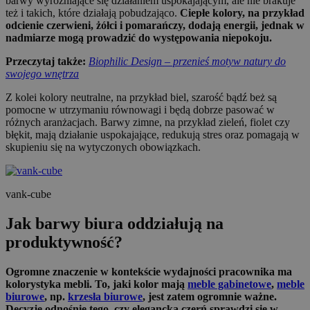
barwy wyróżniające się działaniem uspokajającym, ale nie brakuje
też i takich, które działają pobudzająco.
Ciepłe kolory, na przykład
odcienie czerwieni, żółci i pomarańczy, dodają energii, jednak w
nadmiarze mogą prowadzić do występowania niepokoju.
Przeczytaj także:
Biophilic Design – przenieś motyw natury do
swojego wnętrza
Z kolei kolory neutralne, na przykład biel, szarość bądź beż są
pomocne w utrzymaniu równowagi i będą dobrze pasować w
różnych aranżacjach. Barwy zimne, na przykład zieleń, fiolet czy
błękit, mają działanie uspokajające, redukują stres oraz pomagają w
skupieniu się na wytyczonych obowiązkach.
vank-cube
Jak barwy biura oddziałują na
produktywność?
Ogromne znaczenie w kontekście wydajności pracownika ma
kolorystyka mebli. To, jaki kolor mają
meble gabinetowe
,
meble
biurowe
, np.
krzesła biurowe
, jest zatem ogromnie ważne.
Decyzję odnośnie tego, czy elegancka czerń sprawdzi się w