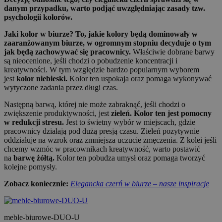
danym przypadku, warto podjąć uwzględniając zasady tzw.
psychologii kolorów.
Jaki kolor w biurze? To, jakie kolory będą dominowały w
zaaranżowanym biurze, w ogromnym stopniu decyduje o tym
jak będą zachowywać się pracownicy.
Właściwie dobrane barwy
są nieocenione, jeśli chodzi o pobudzenie koncentracji i
kreatywności. W tym względzie bardzo popularnym wyborem
jest
kolor niebieski.
Kolor ten uspokaja oraz pomaga wykonywać
wytyczone zadania przez długi czas.
Następną barwą, której nie może zabraknąć, jeśli chodzi o
zwiększenie produktywności, jest
zieleń. Kolor ten jest pomocny
w redukcji stresu.
Jest to świetny wybór w miejscach, gdzie
pracownicy działają pod dużą presją czasu. Zieleń pozytywnie
oddziałuje na wzrok oraz zmniejsza uczucie zmęczenia. Z kolei jeśli
chcemy wzmóc w pracownikach kreatywność, warto postawić
na
barwę żółtą.
Kolor ten pobudza umysł oraz pomaga tworzyć
kolejne pomysły.
Zobacz koniecznie:
Elegancka czerń w biurze – nasze inspiracje
meble-biurowe-DUO-U