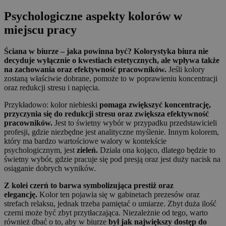
Psychologiczne aspekty kolorów w
miejscu pracy
Ściana w biurze – jaka powinna być? Kolorystyka biura nie
decyduje wyłącznie o kwestiach estetycznych, ale wpływa także
na zachowania oraz efektywność pracowników.
Jeśli kolory
zostaną właściwie dobrane, pomoże to w poprawieniu koncentracji
oraz redukcji stresu i napięcia.
Przykładowo: kolor niebieski
pomaga zwiększyć koncentrację,
przyczynia się do redukcji stresu oraz zwiększa efektywność
pracowników.
Jest to świetny wybór w przypadku przedstawicieli
profesji, gdzie niezbędne jest analityczne myślenie. Innym kolorem,
który ma bardzo wartościowe walory w kontekście
psychologicznym, jest
zieleń.
Działa ona kojąco, dlatego będzie to
świetny wybór, gdzie pracuje się pod presją oraz jest duży nacisk na
osiąganie dobrych wyników.
Z kolei czerń to barwa symbolizująca prestiż oraz
elegancję.
Kolor ten pojawia się w gabinetach prezesów oraz
strefach relaksu, jednak trzeba pamiętać o umiarze. Zbyt duża ilość
czerni może być zbyt przytłaczająca. Niezależnie od tego, warto
również dbać o to, aby w biurze
był jak największy dostęp do