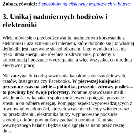
Zobacz również:
5 sposobów na efektywny wypoczynek w biurze
3. Unikaj nadmiernych bodźców i
elektroniki
Wiele mówi się o przebodźcowaniu, nadmiernym korzystaniu z
elektroniki i uzależnieniu od internetu, które dorobiło się już własnej
definicji i jest nazywane siecioholizmem. Jego wynikiem jest nie
tylko utrata energii, ale również rozdrażnienie, problemy z
koncentracją i poczucie wyczerpania, a więc wszystko, co utrudnia
efektywną pracę.
Nie zaczynaj dnia od sprawdzania kanałów społecznościowych,
czatów, Instagrama czy Facebooka.
W pierwszej kolejności
przeznacz czas na siebie – pobudka, prysznic, zdrowy posiłek –
to powinny być twoje priorytety
. Poranne sprawdzanie maili i
wiadomości w kanałach społecznościowych potęguje poczucie
stresu, a on odbiera energię. Pomijając aspekt wyprowadzających z
równowagi wiadomości, których wcale nie chcemy widzieć zaraz
po przebudzeniu, elektronika burzy wypracowane poczucie
spokoju, o które powinniśmy zadbać o poranku. Ta utrata
wewnętrznego balansu będzie się ciągnęła za nami przez resztę
dnia.