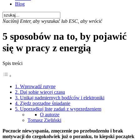
Blog
Naciśnij Enter, aby wyszukać lub ESC, aby wrócić
5 sposobów na to, by pojawić
się w pracy z energią
Spis treści
1. Wprowadź rutynę
2. Daj sobie więcej czasu
3. Unikaj nadmiernych bodźców i elektroniki
4. Zjedz porządne śniadanie
5. Uporządkuj listę zadań z wyprzedzeniem
O autorze
Tomasz Zieliński
Poczucie niewyspania, zmęczenie po przebudzeniu i brak
motywacji do czegokolwiek już o poranku, to kiepski początek