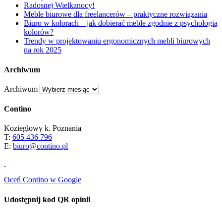
Radosnej Wielkanocy!
Meble biurowe dla freelancerów – praktyczne rozwiązania
Biuro w kolorach – jak dobierać meble zgodnie z psychologią
kolorów?
Trendy w projektowaniu ergonomicznych mebli biurowych
na rok 2025
Archiwum
Archiwum
Contino
Koziegłowy k. Poznania
T:
605 436 796
E:
biuro@contino.pl
Oceń Contino w Google
Udostępnij kod QR opinii