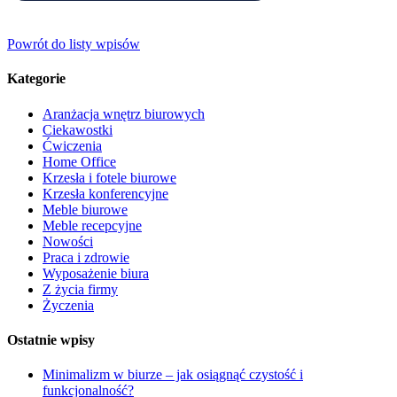
Powrót do listy wpisów
Kategorie
Aranżacja wnętrz biurowych
Ciekawostki
Ćwiczenia
Home Office
Krzesła i fotele biurowe
Krzesła konferencyjne
Meble biurowe
Meble recepcyjne
Nowości
Praca i zdrowie
Wyposażenie biura
Z życia firmy
Życzenia
Ostatnie wpisy
Minimalizm w biurze – jak osiągnąć czystość i
funkcjonalność?