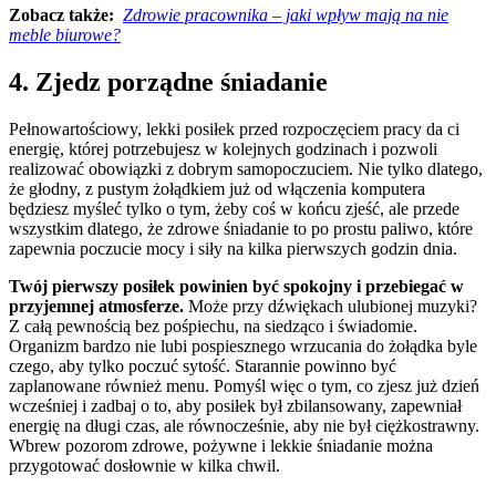
Zobacz także:
Zdrowie pracownika – jaki wpływ mają na nie
meble biurowe?
4. Zjedz porządne śniadanie
Pełnowartościowy, lekki posiłek przed rozpoczęciem pracy da ci
energię, której potrzebujesz w kolejnych godzinach i pozwoli
realizować obowiązki z dobrym samopoczuciem. Nie tylko dlatego,
że głodny, z pustym żołądkiem już od włączenia komputera
będziesz myśleć tylko o tym, żeby coś w końcu zjeść, ale przede
wszystkim dlatego, że zdrowe śniadanie to po prostu paliwo, które
zapewnia poczucie mocy i siły na kilka pierwszych godzin dnia.
Twój pierwszy posiłek powinien być spokojny i przebiegać w
przyjemnej atmosferze.
Może przy dźwiękach ulubionej muzyki?
Z całą pewnością bez pośpiechu, na siedząco i świadomie.
Organizm bardzo nie lubi pospiesznego wrzucania do żołądka byle
czego, aby tylko poczuć sytość. Starannie powinno być
zaplanowane również menu. Pomyśl więc o tym, co zjesz już dzień
wcześniej i zadbaj o to, aby posiłek był zbilansowany, zapewniał
energię na długi czas, ale równocześnie, aby nie był ciężkostrawny.
Wbrew pozorom zdrowe, pożywne i lekkie śniadanie można
przygotować dosłownie w kilka chwil.