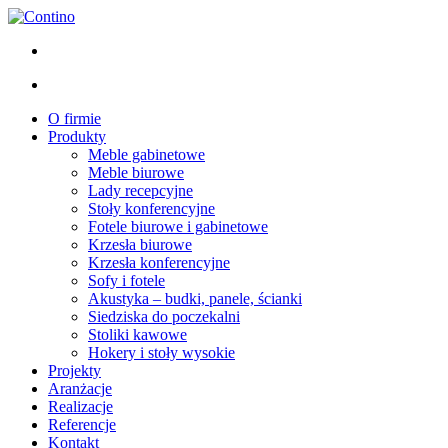
O firmie
Produkty
Meble gabinetowe
Meble biurowe
Lady recepcyjne
Stoły konferencyjne
Fotele biurowe i gabinetowe
Krzesła biurowe
Krzesła konferencyjne
Sofy i fotele
Akustyka – budki, panele, ścianki
Siedziska do poczekalni
Stoliki kawowe
Hokery i stoły wysokie
Projekty
Aranżacje
Realizacje
Referencje
Kontakt