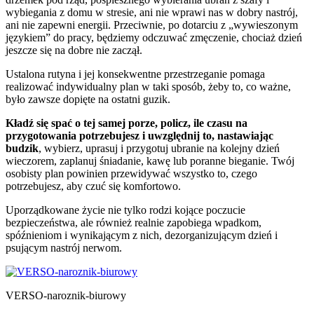
wybiegania z domu w stresie, ani nie wprawi nas w dobry nastrój,
ani nie zapewni energii. Przeciwnie, po dotarciu z „wywieszonym
językiem” do pracy, będziemy odczuwać zmęczenie, chociaż dzień
jeszcze się na dobre nie zaczął.
Ustalona rutyna i jej konsekwentne przestrzeganie pomaga
realizować indywidualny plan w taki sposób, żeby to, co ważne,
było zawsze dopięte na ostatni guzik.
Kładź się spać o tej samej porze, policz, ile czasu na
przygotowania potrzebujesz i uwzględnij to, nastawiając
budzik
, wybierz, uprasuj i przygotuj ubranie na kolejny dzień
wieczorem, zaplanuj śniadanie, kawę lub poranne bieganie. Twój
osobisty plan powinien przewidywać wszystko to, czego
potrzebujesz, aby czuć się komfortowo.
Uporządkowane życie nie tylko rodzi kojące poczucie
bezpieczeństwa, ale również realnie zapobiega wpadkom,
spóźnieniom i wynikającym z nich, dezorganizującym dzień i
psującym nastrój nerwom.
VERSO-naroznik-biurowy