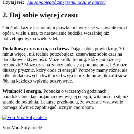
Czytaj też:
Jak zapobiegać zmęczeniu oczu w biurze?
2. Daj sobie więcej czasu
Choć nie każdy jest rannym ptaszkiem i wczesne wstawanie rodzi
opór u wielu z nas, to nastawienie budzika wcześniej niż
potrzebujemy, ma wiele zalet.
Dodatkowy czas na to, co chcesz.
Dając sobie, powiedzmy, 30
minut więcej, niż realnie potrzebujesz, zostawiasz sobie czas na
dodatkowe aktywności. Może krótki trening, który pomoże się
rozbudzić? Może czas na zapoznanie się z poranną prasą? A może
dłuższy prysznic, który doda ci energii? Potrzeby mamy różne, ale
kilka dodatkowych chwil przed wyjściem z domu w filozofii
slow
life
, na każdego wpłynie pozytywnie.
Witalność i energia.
Pobudka o wczesnych godzinach
paradoksalnie daje organizmowi więcej energii, witalności i sił, niż
spanie do południa. Lekarze przekonują, że wczesne wstawanie
pomaga również zapobiegać licznym chorobom.
Voo-Voo-Sofy-fotele