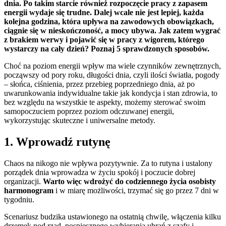
dnia. Po takim starcie również rozpoczęcie pracy z zapasem
energii wydaje się trudne. Dalej wcale nie jest lepiej, każda
kolejna godzina, która upływa na zawodowych obowiązkach,
ciągnie się w nieskończoność, a mocy ubywa. Jak zatem wygrać
z brakiem werwy i pojawić się w pracy z wigorem, którego
wystarczy na cały dzień? Poznaj 5 sprawdzonych sposobów.
Choć na poziom energii wpływ ma wiele czynników zewnętrznych,
począwszy od pory roku, długości dnia, czyli ilości światła, pogody
– słońca, ciśnienia, przez przebieg poprzedniego dnia, aż po
uwarunkowania indywidualne takie jak kondycja i stan zdrowia, to
bez względu na wszystkie te aspekty, możemy sterować swoim
samopoczuciem poprzez poziom odczuwanej energii,
wykorzystując skuteczne i uniwersalne metody.
1. Wprowadź rutynę
Chaos na nikogo nie wpływa pozytywnie. Za to rutyna i ustalony
porządek dnia wprowadza w życiu spokój i poczucie dobrej
organizacji.
Warto więc wdrożyć do codziennego życia osobisty
harmonogram
i w miarę możliwości, trzymać się go przez 7 dni w
tygodniu.
Scenariusz budzika ustawionego na ostatnią chwilę, włączenia kilku
drzemek pod rząd, pospiesznego wybierania ubrań z szafy i