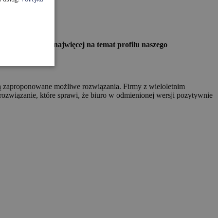
wiedzieć się jak najwięcej na temat profilu naszego
ną zaproponowane możliwe rozwiązania. Firmy z wieloletnim
rozwiązanie, które sprawi, że biuro w odmienionej wersji pozytywnie