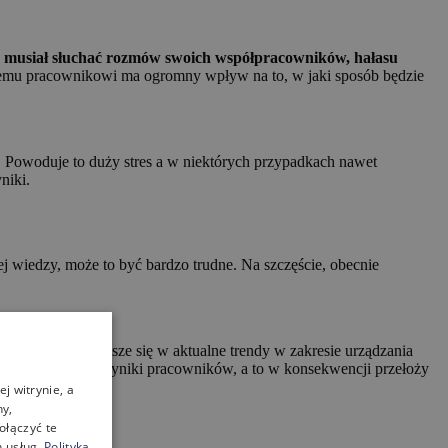
n musiał słuchać rozmów swoich współpracowników, hałasu
emu pracownikowi ma ogromny wpływ na to, w jaki sposób będzie
i. Powoduje to duży stres a w niektórych przypadkach nawet
niki.
ej wiedzy, może to być bardzo trudne. Na szczęście, obecnie
pracowników, wpisze się w aktualne trendy w zakresie urządzania
na motywację i wyniki pracowników, a to w konsekwencji przełoży
ci.
j witrynie, a
ny,
ołączyć te
 usług.
Polityka