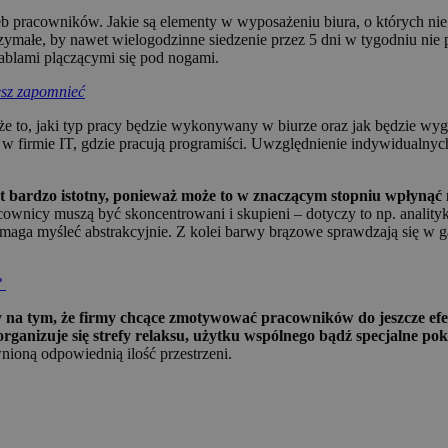
pracowników. Jakie są elementy w wyposażeniu biura, o których nie 
ymałe, by nawet wielogodzinne siedzenie przez 5 dni w tygodniu ni
ablami plączącymi się pod nogami.
esz zapomnieć
e to, jaki typ pracy będzie wykonywany w biurze oraz jak będzie wyg
zej w firmie IT, gdzie pracują programiści. Uwzględnienie indywidual
est bardzo istotny, ponieważ może to w znaczącym stopniu wpłynąć
cownicy muszą być skoncentrowani i skupieni – dotyczy to np. anali
pomaga myśleć abstrakcyjnie. Z kolei barwy brązowe sprawdzają się w 
?
cy na tym, że firmy chcące zmotywować pracowników do jeszcze efe
rganizuje się strefy relaksu, użytku wspólnego bądź specjalne p
nioną odpowiednią ilość przestrzeni.