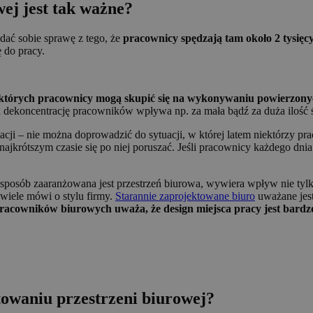
ej jest tak ważne?
zdać sobie sprawę z tego, że
pracownicy spędzają tam około 2 tysięc
 do pracy.
 w których pracownicy mogą skupić się na wykonywaniu powierz
koncentrację pracowników wpływa np. za mała bądź za duża ilość świ
i – nie można doprowadzić do sytuacji, w której latem niektórzy prac
najkrótszym czasie się po niej poruszać. Jeśli pracownicy każdego d
 sposób zaaranżowana jest przestrzeń biurowa, wywiera wpływ nie tylk
 wiele mówi o stylu firmy.
Starannie zaprojektowane biuro
uważane jest
acowników biurowych uważa, że design miejsca pracy jest bardzo
owaniu przestrzeni biurowej?