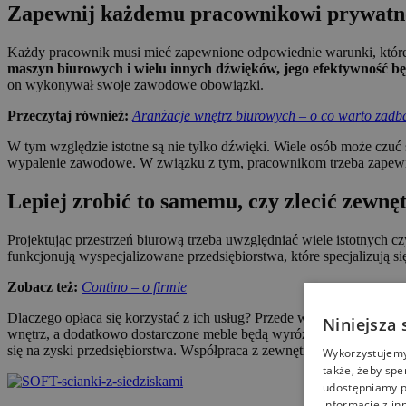
Zapewnij każdemu pracownikowi prywatno
Każdy pracownik musi mieć zapewnione odpowiednie warunki, któr
maszyn biurowych i wielu innych dźwięków, jego efektywność będ
on wykonywał swoje zawodowe obowiązki.
Przeczytaj również:
Aranżacje wnętrz biurowych – o co warto zad
W tym względzie istotne są nie tylko dźwięki. Wiele osób może czuć
wypalenie zawodowe. W związku z tym, pracownikom trzeba zapewnić
Lepiej zrobić to samemu, czy zlecić zewnę
Projektując przestrzeń biurową trzeba uwzględniać wiele istotnych c
funkcjonują wyspecjalizowane przedsiębiorstwa, które specjalizują si
Zobacz też:
Contino – o firmie
Dlaczego opłaca się korzystać z ich usług? Przede wszystkim dlateg
Niniejsza 
wnętrz, a dodatkowo dostarczone meble będą wyróżniać się odpowie
się na zyski przedsiębiorstwa. Współpraca z zewnętrzną firmą, która p
Wykorzystujemy 
także, żeby spe
udostępniamy p
informacje z in