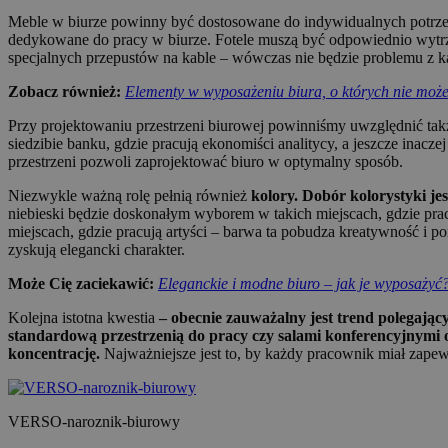
Meble w biurze powinny być dostosowane do indywidualnych potrzeb 
dedykowane do pracy w biurze. Fotele muszą być odpowiednio wytrz
specjalnych przepustów na kable – wówczas nie będzie problemu z k
Zobacz również:
Elementy w wyposażeniu biura, o których nie moż
Przy projektowaniu przestrzeni biurowej powinniśmy uwzględnić takż
siedzibie banku, gdzie pracują ekonomiści analitycy, a jeszcze inac
przestrzeni pozwoli zaprojektować biuro w optymalny sposób.
Niezwykle ważną rolę pełnią również
kolory. Dobór kolorystyki j
niebieski będzie doskonałym wyborem w takich miejscach, gdzie pra
miejscach, gdzie pracują artyści – barwa ta pobudza kreatywność i 
zyskują elegancki charakter.
Może Cię zaciekawić:
Eleganckie i modne biuro – jak je wyposażyć
Kolejna istotna kwestia
– obecnie zauważalny jest trend polegają
standardową przestrzenią do pracy czy salami konferencyjnymi o
koncentrację.
Najważniejsze jest to, by każdy pracownik miał zapew
VERSO-naroznik-biurowy