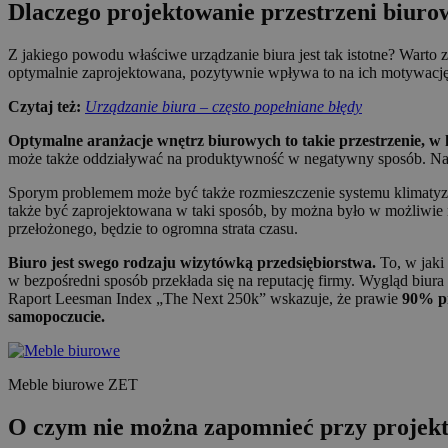
Dlaczego projektowanie przestrzeni biurow
Z jakiego powodu właściwe urządzanie biura jest tak istotne? Warto 
optymalnie zaprojektowana, pozytywnie wpływa to na ich motywację
Czytaj też:
Urządzanie biura – często popełniane błędy
Optymalne aranżacje wnętrz biurowych to takie przestrzenie,
może także oddziaływać na produktywność w negatywny sposób. Na de
Sporym problemem może być także rozmieszczenie systemu klimatyzacj
także być zaprojektowana w taki sposób, by można było w możliwie 
przełożonego, będzie to ogromna strata czasu.
Biuro jest swego rodzaju wizytówką przedsiębiorstwa.
To, w jaki
w bezpośredni sposób przekłada się na reputację firmy. Wygląd biura
Raport Leesman Index „The Next 250k” wskazuje, że prawie
90% pr
samopoczucie.
Meble biurowe ZET
O czym nie można zapomnieć przy projekt