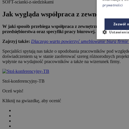
SOFT-scianki-z-siedziskami
prywatności
Jak wygląda współpraca z zewnętrzną firm
Zezwól n
W jaki sposób przebiega współpraca z zewnętrzną firmą podczas ar
przedsiębiorstwa oraz specyfiki pracy biurowej.
Ustawieni
Zajrzyj także:
Dlaczego warto powierzyć umeblowanie biura firmie
Specjaliści spytają nas także o upodobania pracowników pod względ
doświadczeniem są w stanie zaoferować szereg różnorodnych projektó
wpłynie na wydajność pracowników a także na wizerunek firmy.
Stol-konferencyjny-TB
Oceń wpis!
Kliknij na gwiazdkę, aby ocenić