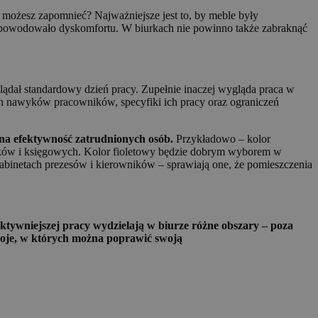
możesz zapomnieć? Najważniejsze jest to, by meble były
e powodowało dyskomfortu. W biurkach nie powinno także zabraknąć
lądał standardowy dzień pracy. Zupełnie inaczej wygląda praca w
nych nawyków pracowników, specyfiki ich pracy oraz ograniczeń
 na efektywność zatrudnionych osób.
Przykładowo – kolor
tyków i księgowych. Kolor fioletowy będzie dobrym wyborem w
gabinetach prezesów i kierowników – sprawiają one, że pomieszczenia
ktywniejszej pracy wydzielają w biurze różne obszary – poza
okoje, w których można poprawić swoją