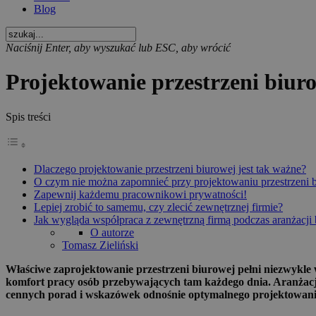
Blog
Naciśnij Enter, aby wyszukać lub ESC, aby wrócić
Projektowanie przestrzeni biuro
Spis treści
Dlaczego projektowanie przestrzeni biurowej jest tak ważne?
O czym nie można zapomnieć przy projektowaniu przestrzeni 
Zapewnij każdemu pracownikowi prywatności!
Lepiej zrobić to samemu, czy zlecić zewnętrznej firmie?
Jak wygląda współpraca z zewnętrzną firmą podczas aranżacji 
O autorze
Tomasz Zieliński
Właściwe zaprojektowanie przestrzeni biurowej pełni niezwykle
komfort pracy osób przebywających tam każdego dnia. Aranżacja 
cennych porad i wskazówek odnośnie optymalnego projektowania