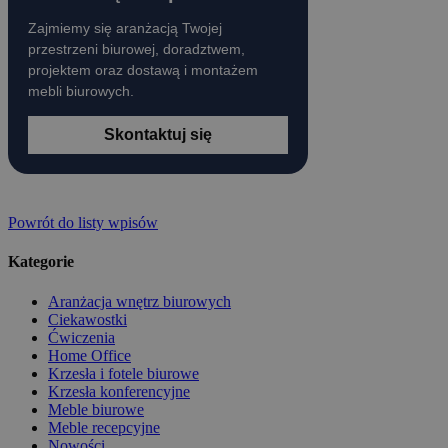
Zajmiemy się aranżacją Twojej
przestrzeni biurowej, doradztwem,
projektem oraz dostawą i montażem
mebli biurowych.
Skontaktuj się
Powrót do listy wpisów
Kategorie
Aranżacja wnętrz biurowych
Ciekawostki
Ćwiczenia
Home Office
Krzesła i fotele biurowe
Krzesła konferencyjne
Meble biurowe
Meble recepcyjne
Nowości