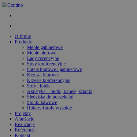
O firmie
Produkty
Meble gabinetowe
Meble biurowe
Lady recepcyjne
Stoły konferencyjne
Fotele biurowe i gabinetowe
Krzesła biurowe
Krzesła konferencyjne
Sofy i fotele
Akustyka – budki, panele, ścianki
Siedziska do poczekalni
Stoliki kawowe
Hokery i stoły wysokie
Projekty
Aranżacje
Realizacje
Referencje
Kontakt