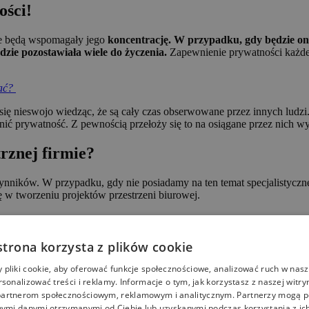
ści!
e będą wspomagały jego
koncentrację. W przypadku, gdy będzie o
zie pozostawiała wiele do życzenia.
Zapewnienie prywatności każd
bać?
 się nieswojo wiedząc, że są cały czas obserwowane przez innych ludz
 prywatność. Z pewnością przełoży się to na osiągane przez nich wy
trznej firmie?
zynników. W przypadku, gdy nie posiadamy na ten temat specjalistyczn
ę w tworzeniu projektów przestrzeni biurowej.
o, że dzięki temu biuro będzie odpowiadało indywidualnym potrzebom 
strona korzysta z plików cookie
dnio wysoką jakością wykonania. Właściwie urządzone biuro wpłynie 
rzygotuje dla nas projekt biura, przyniesie nam zatem całą masę korzyś
pliki cookie, aby oferować funkcje społecznościowe, analizować ruch w nasze
rsonalizować treści i reklamy. Informacje o tym, jak korzystasz z naszej witry
artnerom społecznościowym, reklamowym i analitycznym. Partnerzy mogą p
nymi danymi otrzymanymi od Ciebie lub uzyskanymi podczas korzystania z ich