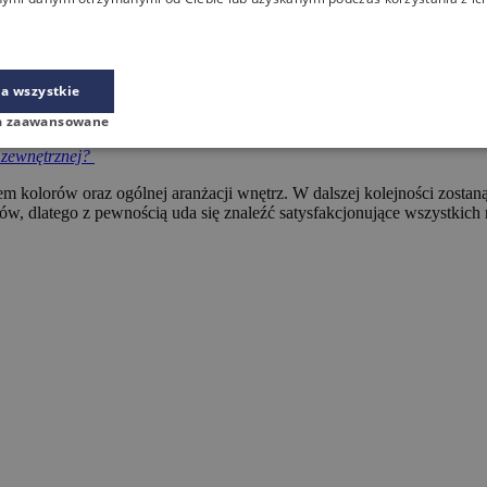
ą podczas aranżacji biura?
a wszystkie
anżacji biura? W pierwszej kolejności specjaliści będą chcieli do
a zaawansowane
 zewnętrznej?
em kolorów oraz ogólnej aranżacji wnętrz. W dalszej kolejności zosta
w, dlatego z pewnością uda się znaleźć satysfakcjonujące wszystkich 