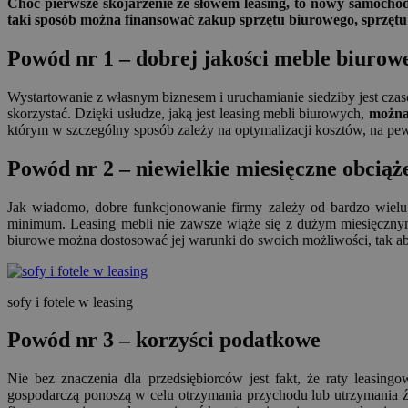
Choć pierwsze skojarzenie ze słowem leasing, to nowy samochód
taki sposób można finansować zakup sprzętu biurowego, sprzętu s
Powód nr 1 – dobrej jakości meble biurow
Wystartowanie z własnym biznesem i uruchamianie siedziby jest czas
skorzystać. Dzięki usłudze, jaką jest leasing mebli biurowych,
można
którym w szczególny sposób zależy na optymalizacji kosztów, na pew
Powód nr 2 – niewielkie miesięczne obciąż
Jak wiadomo, dobre funkcjonowanie firmy zależy od bardzo wielu 
minimum. Leasing mebli nie zawsze wiąże się z dużym miesięczn
biurowe można dostosować jej warunki do swoich możliwości, tak aby
sofy i fotele w leasing
Powód nr 3 – korzyści podatkowe
Nie bez znaczenia dla przedsiębiorców jest fakt, że raty leasin
gospodarczą ponoszą w celu otrzymania przychodu lub utrzymania 