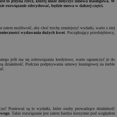
jest to jedyna rzecz, której może dotyczyć umowa leasingowa. W
akie rozwiązanie zdecydować, będzie mowa w dalszej części.
t zatem możliwość, aby choć trochę zmniejszyć wydatki, warto z niej
konieczności wydawania dużych kwot
. Początkujący przedsiębiorcy,
tego jeśli ma się zobowiązania kredytowe, warto ograniczyć je do
ą działalność. Podczas podpisywania umowy leasingowej na meble
ić.
acza? Ponieważ są to wydatki, które osoby prowadzące działalność
owego
. Takie rozwiązanie jest zatem bardzo korzystne pod względem