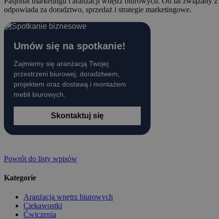
Pasjonat marketingu i aranżacji wnętrz biurowych. Od lat związany 
odpowiada za doradztwo, sprzedaż i strategie marketingowe.
Umów się na spotkanie!
Zajmiemy się aranżacją Twojej
przestrzeni biurowej, doradztwem,
projektem oraz dostawą i montażem
mebli biurowych.
Skontaktuj się
Powrót do listy wpisów
Kategorie
Aranżacja wnętrz biurowych
Ciekawostki
Ćwiczenia