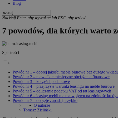
Blog
Naciśnij Enter, aby wyszukać lub ESC, aby wrócić
7 powodów, dla których warto z
Spis treści
Powód nr 1 – dobrej jakości meble biurowe bez dużego wkład
Powód nr 2 – niewielkie miesięczne obciążenie finansowe
Powód nr 3 – korzyści podatkowe
Powód nr 4 – przejrzyste warunki leasingu na meble biurowe
Powód nr 5 – odliczanie podatku VAT od rat leasingowych
Powód nr 6 – leasing mebli nie ma wpływu na zdolność kredy
Powód nr 7 – decyzje zapadają szybko
O autorze
Tomasz Zieliński