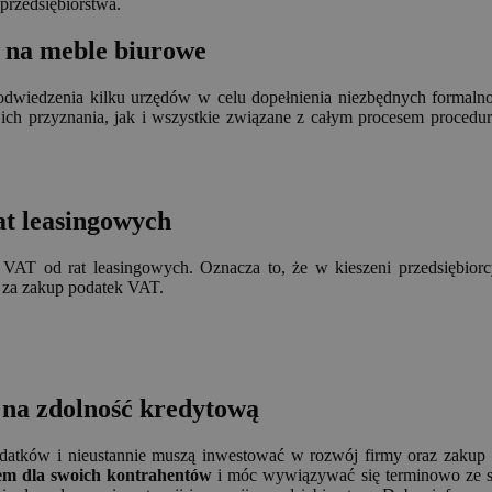
przedsiębiorstwa.
u na meble biurowe
odwiedzenia kilku urzędów w celu dopełnienia niezbędnych formalnoś
ch przyznania, jak i wszystkie związane z całym procesem procedury
at leasingowych
VAT od rat leasingowych. Oznacza to, że w kieszeni przedsiębiorcy 
y za zakup podatek VAT.
 na zdolność kredytową
wydatków i nieustannie muszą inwestować w rozwój firmy oraz zakup 
em dla swoich kontrahentów
i móc wywiązywać się terminowo ze sw