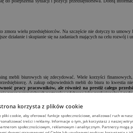
ię do polepszenia sytuacji i pozycji przedsiębiorstwa. Dobrą informa
to zmora wielu przedsiębiorców. Na szczęście nie dotyczy to umowy
 działanie i skupianie się na zadaniach mających na celu rozwój i um
ng mebli biurowych się zdecydować. Wiele korzyści finansowych, n
 przedsiębiorcę. A zakup odpowiednich mebli do biura to kwestia n
ywność pracy pracowników, ale również na prestiż całego przeds
anie przez potencjalnych partnerów odebrana jako profesjonalna i godn
achowców pracujących w naszej firmie. Warto zapoznać się z ofert
strona korzysta z plików cookie
pliki cookie, aby oferować funkcje społecznościowe, analizować ruch w nasze
rsonalizować treści i reklamy. Informacje o tym, jak korzystasz z naszej witry
artnerom społecznościowym, reklamowym i analitycznym. Partnerzy mogą p
nymi danymi otrzymanymi od Ciebie lub uzyskanymi podczas korzystania z ich