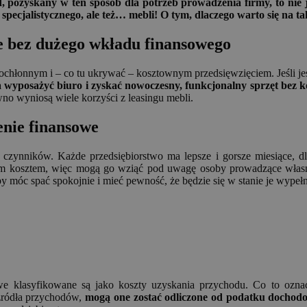
, pozyskany w ten sposób dla potrzeb prowadzenia firmy, to nie 
pecjalistycznego, ale też… mebli! O tym, dlaczego warto się na t
e bez dużego wkładu finansowego
ochłonnym i – co tu ukrywać – kosztownym przedsięwzięciem. Jeśli jes
 wyposażyć biuro i zyskać nowoczesny, funkcjonalny sprzęt bez 
no wyniosą wiele korzyści z leasingu mebli.
enie finansowe
czynników. Każde przedsiębiorstwo ma lepsze i gorsze miesiące, dla
ym kosztem, więc mogą go wziąć pod uwagę osoby prowadzące własn
 móc spać spokojnie i mieć pewność, że będzie się w stanie je wypełn
gowe klasyfikowane są jako koszty uzyskania przychodu. Co to ozn
źródła przychodów,
mogą one zostać odliczone od podatku dochod