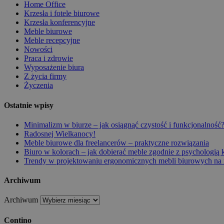
Home Office
Krzesła i fotele biurowe
Krzesła konferencyjne
Meble biurowe
Meble recepcyjne
Nowości
Praca i zdrowie
Wyposażenie biura
Z życia firmy
Życzenia
Ostatnie wpisy
Minimalizm w biurze – jak osiągnąć czystość i funkcjonalność
Radosnej Wielkanocy!
Meble biurowe dla freelancerów – praktyczne rozwiązania
Biuro w kolorach – jak dobierać meble zgodnie z psychologią
Trendy w projektowaniu ergonomicznych mebli biurowych na 
Archiwum
Archiwum
Contino