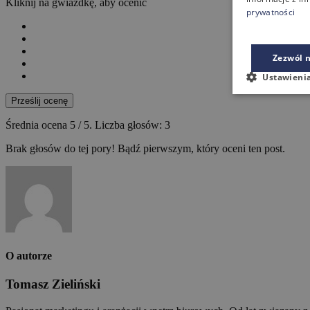
Kliknij na gwiazdkę, aby ocenić
prywatności
Zezwól n
Ustawieni
Prześlij ocenę
Średnia ocena
5
/ 5. Liczba głosów:
3
Brak głosów do tej pory! Bądź pierwszym, który oceni ten post.
O autorze
Tomasz Zieliński