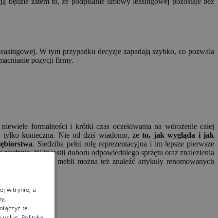
cją będzie zatem to, że podpisanie umowy leasingowej pozostaje bez
 leasingowej. W tym przypadku decyzje zapadają szybko, co pozwala
acnianie pozycji firmy.
iewiele formalności i krótki czas oczekiwania na wdrożenie całej
ie tylko konieczna. Nie od dziś wiadomo, że
to, jak wygląda i jak
iębiorstwa
. Siedziba pełni rolę reprezentacyjna i im lepsze pierwsze
a zaufania. W kwestii doboru odpowiedniego sprzętu oraz znalezienia
ą, w której oprócz mebli można też znaleźć artykuły renomowanych
j witrynie, a
ny,
ołączyć te
 usług.
Polityka