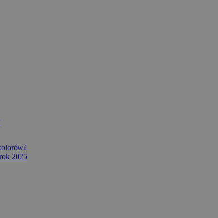
?
 kolorów?
rok 2025