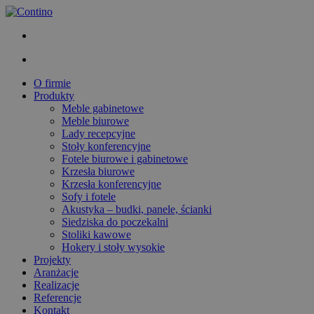
O firmie
Produkty
Meble gabinetowe
Meble biurowe
Lady recepcyjne
Stoły konferencyjne
Fotele biurowe i gabinetowe
Krzesła biurowe
Krzesła konferencyjne
Sofy i fotele
Akustyka – budki, panele, ścianki
Siedziska do poczekalni
Stoliki kawowe
Hokery i stoły wysokie
Projekty
Aranżacje
Realizacje
Referencje
Kontakt