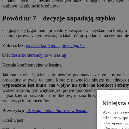
nadarzających się, niespodziewanych okazji, mogących przyczynić s
wpływu na zdolność kredytową.
Powód nr 7 – decyzje zapadają szybko
Ciągnące się tygodniami procedury związane z uzyskaniem kredytu 
osobom prowadzącym własną działalność gospodarczą na swobodniejsze
Zobacz też:
Krzesła konferencyjne w pigułce
Krzesla konferencyjne w leasing
Jak zatem widać, wiele argumentów przemawia za tym, by na leasi
procedury w życie to atuty, które z pewnością skuszą niejednego
wyposażone jest biuro, ma wpływ nie tylko na komfort i efekt
wrażenie zrobi, tym większe jest prawdopodobieństwo, że firma zost
najbardziej odpowiednich produktów, można liczyć na doradztwo f
światowych producentów.
Niniejsza 
Przeczytaj:
jak wziąć meble biurowe w leasing
Wykorzystujemy 
także, żeby spe
Oceń wpis!
udostępniamy p
informacje z in