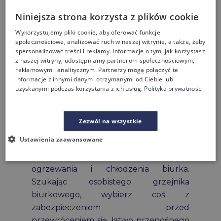
mieć trochę naturalnego światła
. Jeśli
Niniejsza strona korzysta z plików cookie
to możliwe, rób przerwy, w tym lunch,
wyjdź na zewnątrz, aby odświeżyć ciało i
Wykorzystujemy pliki cookie, aby oferować funkcje
umysł.
społecznościowe, analizować ruch w naszej witrynie, a także, żeby
spersonalizować treści i reklamy. Informacje o tym, jak korzystasz
z naszej witryny, udostępniamy partnerom społecznościowym,
4. Dostosuj odpowiednią
reklamowym i analitycznym. Partnerzy mogą połączyć te
informacje z innymi danymi otrzymanymi od Ciebie lub
temperaturę
uzyskanymi podczas korzystania z ich usług.
Polityka prywatności
Czy w biurze zawsze jest Ci trochę za
gorąco lub trochę za zimno? Wojny
Zezwól na wszystkie
termostatyczne wydają się być częstą
Ustawienia zaawansowane
walką biurową. Wyeliminuj ten
problem dzięki dodatkowym systemom
ogrzewania i chłodzenia biurka.
Szukając osobistego grzejnika
biurkowego, wybierz coś z
zabezpieczeniem przed
przewróceniem się, łatwo przenośnego