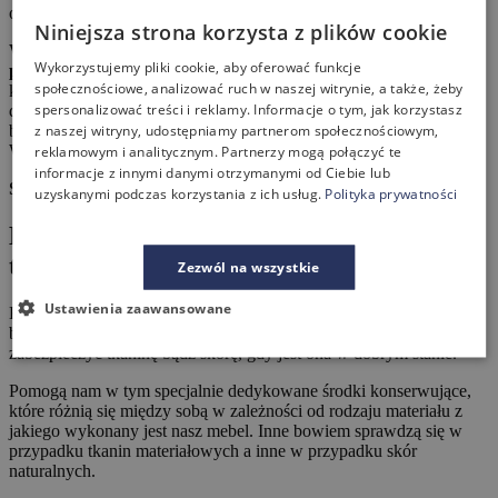
oferujący profesjonalne usługi czyszczenia tapicerek.
Niniejsza strona korzysta z plików cookie
Warto jednak przywiązać szczególną uwagę do higieny miejsca
Wykorzystujemy pliki cookie, aby oferować funkcje
pracy, już na jej początku
. Dobrym pomysłem będzie
społecznościowe, analizować ruch w naszej witrynie, a także, żeby
konserwacja krzesła biurowego a także powstrzymanie się od
spersonalizować treści i reklamy. Informacje o tym, jak korzystasz
działań niepożądanych (i niebezpiecznych!) takich jak wchodzenie
z naszej witryny, udostępniamy partnerom społecznościowym,
butami na siedzisko krzesła czy spożywanie posiłków przy biurku.
Ważna jest również regularna pielęgnacja krzeseł biurowych.
reklamowym i analitycznym. Partnerzy mogą połączyć te
informacje z innymi danymi otrzymanymi od Ciebie lub
Sprawdź:
jak dobrać krzesło biurowe do Twoich potrzeb
uzyskanymi podczas korzystania z ich usług.
Polityka prywatności
Konserwacja krzeseł biurowych – czy jest
to ważne?
Zezwól na wszystkie
Ustawienia zaawansowane
Konserwowanie krzeseł biurowych to gwarancja, że nasze meble
będą nam służyć na dłużej. Warto zadbać o to zaraz po zakupie by
zabezpieczyć tkaninę bądź skórę, gdy jest ona w dobrym stanie.
Pomogą nam w tym specjalnie dedykowane środki konserwujące,
które różnią się między sobą w zależności od rodzaju materiału z
jakiego wykonany jest nasz mebel. Inne bowiem sprawdzą się w
przypadku tkanin materiałowych a inne w przypadku skór
naturalnych.