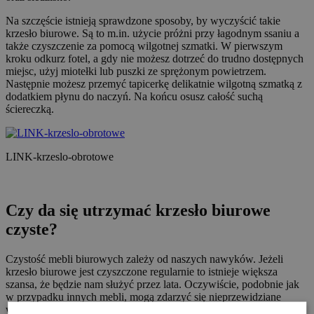
Na szczęście istnieją sprawdzone sposoby, by wyczyścić takie
krzesło biurowe. Są to m.in. użycie próżni przy łagodnym ssaniu a
także czyszczenie za pomocą wilgotnej szmatki. W pierwszym
kroku odkurz fotel, a gdy nie możesz dotrzeć do trudno dostępnych
miejsc, użyj miotełki lub puszki ze sprężonym powietrzem.
Następnie możesz przemyć tapicerkę delikatnie wilgotną szmatką z
dodatkiem płynu do naczyń. Na końcu osusz całość suchą
ściereczką.
LINK-krzeslo-obrotowe
Czy da się utrzymać krzesło biurowe
czyste?
Czystość mebli biurowych zależy od naszych nawyków. Jeżeli
krzesło biurowe jest czyszczone regularnie to istnieje większa
szansa, że będzie nam służyć przez lata. Oczywiście, podobnie jak
w przypadku innych mebli, mogą zdarzyć się nieprzewidziane
wypadki, w których z pewnością wesprą nas profesjonaliści,