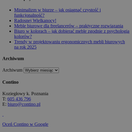
Minimalizm w biurze – jak osiągnąć czystość i
funkcjonalność?
Radosnej Wielkanocy!
Meble biurowe dla freelancerów – praktyczne rozwiązania
Biuro w kolorach – jak dobierać meble zgodnie z psychologią
kolorów?
Trendy w projektowaniu ergonomicznych mebli biurowych
na rok 2025
Archiwum
Archiwum
Contino
Koziegłowy k. Poznania
T:
605 436 796
E:
biuro@contino.pl
Oceń Contino w Google