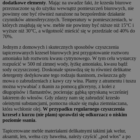
dodatkowe elementy
. Mając na uwadze fakt, że krzesła biurowe
przeznaczone są do użytku wewnątrz pomieszczeń biurowych, nie
powinny one być również narażone na bezpośrednie działanie
czynników atmosferycznych. Temperatury w pomieszczeniach, w
których znajdują się ww. meble nie powinny być niższe niż 15°C i
wyższe niż 30°C, a wilgotność mieścić się w przedziale od 40% do
70%.
Jednym z domowych i skutecznych sposobów czyszczenia
tapicerowanych krzeseł biurowych jest przygotowanie roztworu
amoniaku lub roztworu kwasu cytrynowego. W tym celu wystarczy
rozpuścić w 500 ml zimnej wody, łyżkę amoniaku, kwasu bądź
sody oczyszczonej. Doskonale sprawdzą się tu również delikatne
detergenty dedykowane tego rodzaju tkaninom, zwłaszcza gdy
mowa o zabrudzeniach z kawy czy wina. Plamy z atramentu i tuszu
można wywabiać z tkanin za pomocą gliceryny, z kolei z
długopisów i flamastrów, pocierając gąbką spryskaną wcześniej
lakierem do włosów. Gdy zdarzy nam się zabrudzić krzesło
oleistymi substancjami, pomocna okaże się mąka ziemniaczana,
która wchłonie olej.
W przypadku regularnego czyszczenia
krzeseł z kurzu (nie plam) sprawdzi się odkurzacz o niskim
poziomie ssania
.
Tapicerowane meble materiałami delikatnymi takimi jak welur,
aksamit, len, wełna czy bawełna, należy czyścić „pod włos” a po