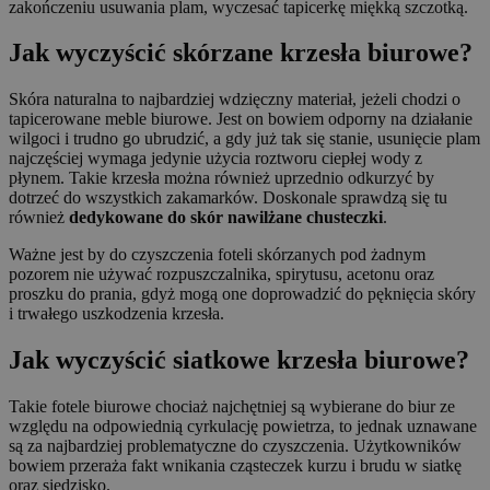
zakończeniu usuwania plam, wyczesać tapicerkę miękką szczotką.
Jak wyczyścić skórzane krzesła biurowe?
Skóra naturalna to najbardziej wdzięczny materiał, jeżeli chodzi o
tapicerowane meble biurowe. Jest on bowiem odporny na działanie
wilgoci i trudno go ubrudzić, a gdy już tak się stanie, usunięcie plam
najczęściej wymaga jedynie użycia roztworu ciepłej wody z
płynem. Takie krzesła można również uprzednio odkurzyć by
dotrzeć do wszystkich zakamarków. Doskonale sprawdzą się tu
również
dedykowane do skór nawilżane chusteczki
.
Ważne jest by do czyszczenia foteli skórzanych pod żadnym
pozorem nie używać rozpuszczalnika, spirytusu, acetonu oraz
proszku do prania, gdyż mogą one doprowadzić do pęknięcia skóry
i trwałego uszkodzenia krzesła.
Jak wyczyścić siatkowe krzesła biurowe?
Takie fotele biurowe chociaż najchętniej są wybierane do biur ze
względu na odpowiednią cyrkulację powietrza, to jednak uznawane
są za najbardziej problematyczne do czyszczenia. Użytkowników
bowiem przeraża fakt wnikania cząsteczek kurzu i brudu w siatkę
oraz siedzisko.