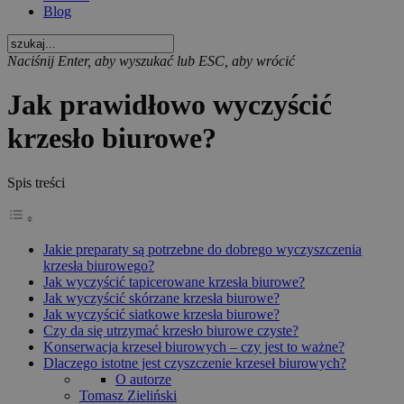
Blog
Naciśnij Enter, aby wyszukać lub ESC, aby wrócić
Jak prawidłowo wyczyścić
krzesło biurowe?
Spis treści
Jakie preparaty są potrzebne do dobrego wyczyszczenia
krzesła biurowego?
Jak wyczyścić tapicerowane krzesła biurowe?
Jak wyczyścić skórzane krzesła biurowe?
Jak wyczyścić siatkowe krzesła biurowe?
Czy da się utrzymać krzesło biurowe czyste?
Konserwacja krzeseł biurowych – czy jest to ważne?
Dlaczego istotne jest czyszczenie krzeseł biurowych?
O autorze
Tomasz Zieliński