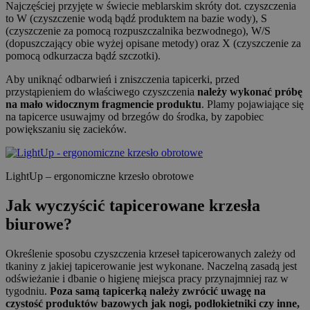
Najczęściej przyjęte w świecie meblarskim skróty dot. czyszczenia
to W (czyszczenie wodą bądź produktem na bazie wody), S
(czyszczenie za pomocą rozpuszczalnika bezwodnego), W/S
(dopuszczający obie wyżej opisane metody) oraz X (czyszczenie za
pomocą odkurzacza bądź szczotki).
Aby uniknąć odbarwień i zniszczenia tapicerki, przed
przystąpieniem do właściwego czyszczenia
należy wykonać próbę
na mało widocznym fragmencie produktu
. Plamy pojawiające się
na tapicerce usuwajmy od brzegów do środka, by zapobiec
powiększaniu się zacieków.
LightUp – ergonomiczne krzesło obrotowe
Jak wyczyścić tapicerowane krzesła
biurowe?
Określenie sposobu czyszczenia krzeseł tapicerowanych zależy od
tkaniny z jakiej tapicerowanie jest wykonane. Naczelną zasadą jest
odświeżanie i dbanie o higienę miejsca pracy przynajmniej raz w
tygodniu.
Poza samą tapicerką należy zwrócić uwagę na
czystość produktów bazowych jak nogi, podłokietniki czy inne,