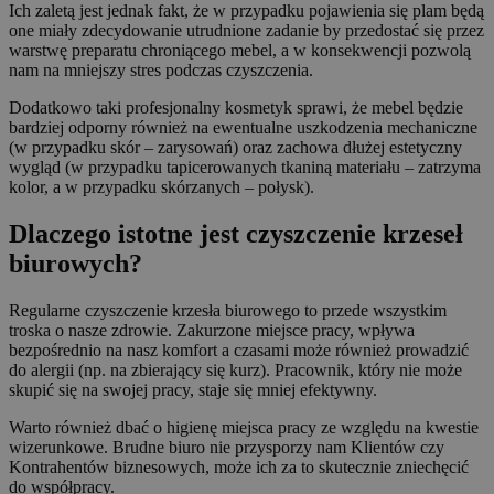
Ich zaletą jest jednak fakt, że w przypadku pojawienia się plam będą
one miały zdecydowanie utrudnione zadanie by przedostać się przez
warstwę preparatu chroniącego mebel, a w konsekwencji pozwolą
nam na mniejszy stres podczas czyszczenia.
Dodatkowo taki profesjonalny kosmetyk sprawi, że mebel będzie
bardziej odporny również na ewentualne uszkodzenia mechaniczne
(w przypadku skór – zarysowań) oraz zachowa dłużej estetyczny
wygląd (w przypadku tapicerowanych tkaniną materiału – zatrzyma
kolor, a w przypadku skórzanych – połysk).
Dlaczego istotne jest czyszczenie krzeseł
biurowych?
Regularne czyszczenie krzesła biurowego to przede wszystkim
troska o nasze zdrowie. Zakurzone miejsce pracy, wpływa
bezpośrednio na nasz komfort a czasami może również prowadzić
do alergii (np. na zbierający się kurz). Pracownik, który nie może
skupić się na swojej pracy, staje się mniej efektywny.
Warto również dbać o higienę miejsca pracy ze względu na kwestie
wizerunkowe. Brudne biuro nie przysporzy nam Klientów czy
Kontrahentów biznesowych, może ich za to skutecznie zniechęcić
do współpracy.