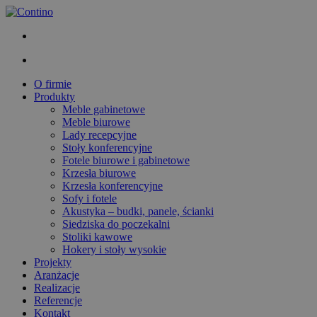
O firmie
Produkty
Meble gabinetowe
Meble biurowe
Lady recepcyjne
Stoły konferencyjne
Fotele biurowe i gabinetowe
Krzesła biurowe
Krzesła konferencyjne
Sofy i fotele
Akustyka – budki, panele, ścianki
Siedziska do poczekalni
Stoliki kawowe
Hokery i stoły wysokie
Projekty
Aranżacje
Realizacje
Referencje
Kontakt