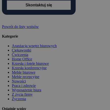
Skontaktuj się
Powrót do listy wpisów
Kategorie
Aranżacja wnętrz biurowych
Ciekawostki
Ćwiczenia
Home Office
Krzesła i fotele biurowe
Krzesła konferencyjne
Meble biurowe
Meble recepcyjne
Nowości
Praca i zdrowie
Wyposażenie biura
Z życia firmy
Życzenia
Ostatnie wpisy