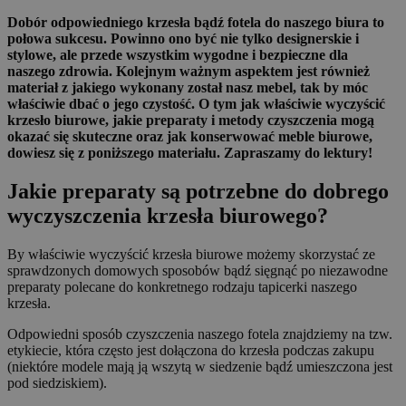
Dobór odpowiedniego krzesła bądź fotela do naszego biura to
połowa sukcesu. Powinno ono być nie tylko designerskie i
stylowe, ale przede wszystkim wygodne i bezpieczne dla
naszego zdrowia. Kolejnym ważnym aspektem jest również
materiał z jakiego wykonany został nasz mebel, tak by móc
właściwie dbać o jego czystość. O tym jak właściwie wyczyścić
krzesło biurowe, jakie preparaty i metody czyszczenia mogą
okazać się skuteczne oraz jak konserwować meble biurowe,
dowiesz się z poniższego materiału. Zapraszamy do lektury!
Jakie preparaty są potrzebne do dobrego
wyczyszczenia krzesła biurowego?
By właściwie wyczyścić krzesła biurowe możemy skorzystać ze
sprawdzonych domowych sposobów bądź sięgnąć po niezawodne
preparaty polecane do konkretnego rodzaju tapicerki naszego
krzesła.
Odpowiedni sposób czyszczenia naszego fotela znajdziemy na tzw.
etykiecie, która często jest dołączona do krzesła podczas zakupu
(niektóre modele mają ją wszytą w siedzenie bądź umieszczona jest
pod siedziskiem).