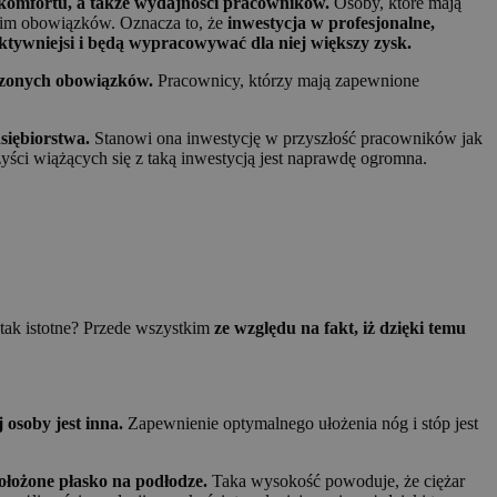
 komfortu, a także wydajności pracowników.
Osoby, które mają
 im obowiązków. Oznacza to, że
inwestycja w profesjonalne,
uktywniejsi i będą wypracowywać dla niej większy zysk.
rzonych obowiązków.
Pracownicy, którzy mają zapewnione
siębiorstwa.
Stanowi ona inwestycję w przyszłość pracowników jak
zyści wiążących się z taką inwestycją jest naprawdę ogromna.
 tak istotne? Przede wszystkim
ze względu na fakt, iż dzięki temu
 osoby jest inna.
Zapewnienie optymalnego ułożenia nóg i stóp jest
położone płasko na podłodze.
Taka wysokość powoduje, że ciężar