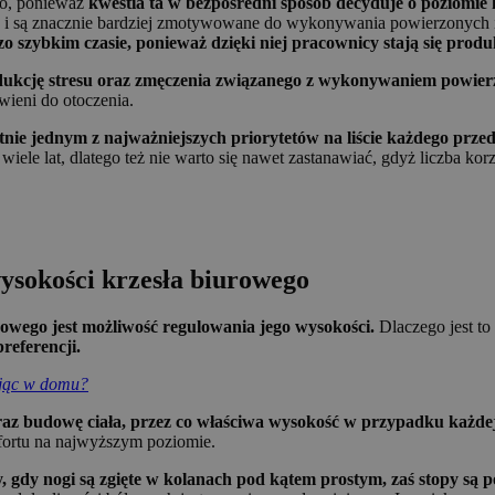
go, ponieważ
kwestia ta w bezpośredni sposób decyduje o poziomie
ej i są znacznie bardziej zmotywowane do wykonywania powierzonych
o szybkim czasie, ponieważ dzięki niej pracownicy stają się prod
dukcję stresu oraz zmęczenia związanego z wykonywaniem powie
wieni do otoczenia.
nie jednym z najważniejszych priorytetów na liście każdego przed
ele lat, dlatego też nie warto się nawet zastanawiać, gdyż liczba kor
ysokości krzesła biurowego
rowego jest możliwość regulowania jego wysokości.
Dlaczego jest to
referencji.
ując w domu?
az budowę ciała, przez co właściwa wysokość w przypadku każdej
fortu na najwyższym poziomie.
, gdy nogi są zgięte w kolanach pod kątem prostym, zaś stopy są 