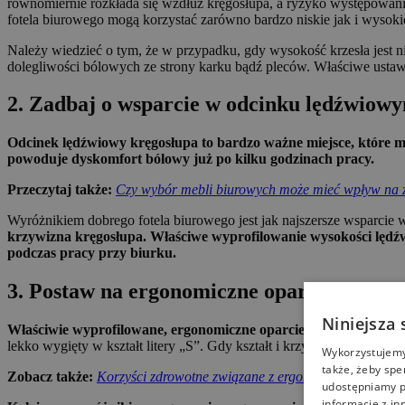
równomiernie rozkłada się wzdłuż kręgosłupa, a ryzyko występowania
fotela biurowego mogą korzystać zarówno bardzo niskie jak i wysoki
Należy wiedzieć o tym, że w przypadku, gdy wysokość krzesła jest 
dolegliwości bólowych ze strony karku bądź pleców. Właściwe ustaw
2. Zadbaj o wsparcie w odcinku lędźwiow
Odcinek lędźwiowy kręgosłupa to bardzo ważne miejsce, które mu
powoduje dyskomfort bólowy już po kilku godzinach pracy.
Przeczytaj także:
Czy wybór mebli biurowych może mieć wpływ na 
Wyróżnikiem dobrego fotela biurowego jest jak najszersze wsparci
krzywizna kręgosłupa. Właściwe wyprofilowanie wysokości lędźw
podczas pracy przy biurku.
3. Postaw na ergonomiczne oparcie
Niniejsza 
Właściwie wyprofilowane, ergonomiczne oparcie, to cecha rozp
lekko wygięty w kształt litery „S”. Gdy kształt i krzywizna oparcia
Wykorzystujemy 
także, żeby spe
Zobacz także:
Korzyści zdrowotne związane z ergonomicznymi krzes
udostępniamy p
informacje z in