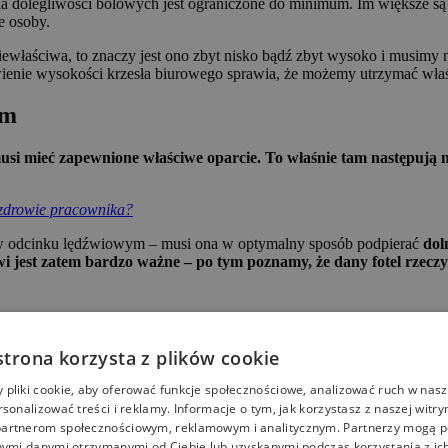
 dolegliwości bólowych jest ograniczone do minimum. Im większe są m
e osoby.
niewłaściwa, to znaczy jest ono zbyt nisko bądź zbyt wysoko i musim
ienie wysokości krzesła biurowego sprawia, że możemy utrzymać właś
ym
si mieć zapewnione właściwe oparcie. To właśnie tam następują n
zdrowie pracownika?
e w odcinku lędźwiowym – musi ona w optymalny sposób podpierać
dol
i jest zatem bardzo ważne – po tym poznamy, że dany fotel rzecz
strona korzysta z plików cookie
oznawcza każdego profesjonalnego krzesła biurowego.
Wymusza ona 
 są podobne do krzywizny kręgosłupa, zachowanie zdrowej postawy jest
pliki cookie, aby oferować funkcje społecznościowe, analizować ruch w nasze
rsonalizować treści i reklamy. Informacje o tym, jak korzystasz z naszej witry
łami
artnerom społecznościowym, reklamowym i analitycznym. Partnerzy mogą p
nymi danymi otrzymanymi od Ciebie lub uzyskanymi podczas korzystania z ich