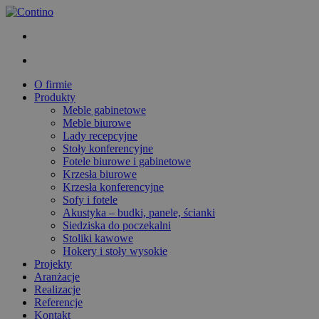
O firmie
Produkty
Meble gabinetowe
Meble biurowe
Lady recepcyjne
Stoły konferencyjne
Fotele biurowe i gabinetowe
Krzesła biurowe
Krzesła konferencyjne
Sofy i fotele
Akustyka – budki, panele, ścianki
Siedziska do poczekalni
Stoliki kawowe
Hokery i stoły wysokie
Projekty
Aranżacje
Realizacje
Referencje
Kontakt