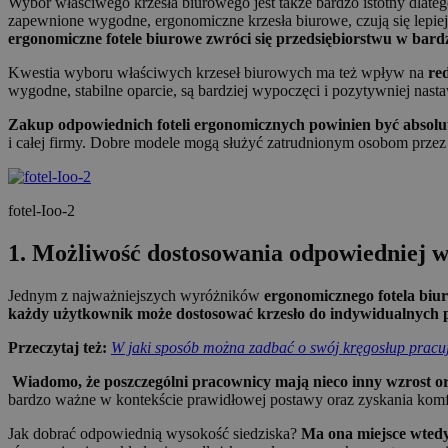
Wybór właściwego krzesła biurowego jest także bardzo istotny dlate
zapewnione wygodne, ergonomiczne krzesła biurowe, czują się lepi
ergonomiczne fotele biurowe zwróci się przedsiębiorstwu w bardz
Kwestia wyboru właściwych krzeseł biurowych ma też wpływ na
re
wygodne, stabilne oparcie, są bardziej wypoczęci i pozytywniej nasta
Zakup odpowiednich foteli ergonomicznych powinien być absolut
i całej firmy. Dobre modele mogą służyć zatrudnionym osobom przez wi
fotel-Ioo-2
1. Możliwość dostosowania odpowiedniej w
Jednym z najważniejszych wyróżników
ergonomicznego fotela biu
każdy użytkownik może dostosować krzesło do indywidualnych p
Przeczytaj też:
W jaki sposób można zadbać o swój kręgosłup prac
Wiadomo, że poszczególni pracownicy mają nieco inny wzrost or
bardzo ważne w kontekście prawidłowej postawy oraz zyskania kom
Jak dobrać odpowiednią wysokość siedziska?
Ma ona miejsce wtedy