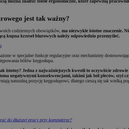
ością można znaleźć fotele ergonomiczne, które zapewnią pracow
rowego jest tak ważny?
 swoich codziennych obowiązków,
ma niezwykle istotne znaczenie. N
zącą kupna krzeseł biurowych należy odpowiednio przemyśleć.
g
sażone w specjalne funkcje regulacyjne oraz mechanizmy dostosowujące
ystępowania bólów kręgosłupa.
k istotny? Jedna z najważniejszych kwestii to oczywiście zdrowie 
oma negatywnymi konsekwencjami, takimi jak ból pleców, szyi cz
ają naturalną pozycję kręgosłupowi, dlatego cieszą się tak wielką pop
rać do dłuższej pracy przy komputerze?