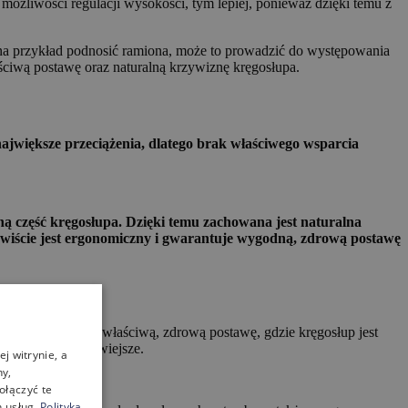
ożliwości regulacji wysokości, tym lepiej, ponieważ dzięki temu z
y na przykład podnosić ramiona, może to prowadzić do występowania
ciwą postawę oraz naturalną krzywiznę kręgosłupa.
ajwiększe przeciążenia, dlatego brak właściwego wsparcia
ną część kręgosłupa. Dzięki temu zachowana jest naturalna
ywiście jest ergonomiczny i gwarantuje wygodną, zdrową postawę
na użytkowniku właściwą, zdrową postawę, gdzie kręgosłup jest
 zdecydowanie łatwiejsze.
j witrynie, a
ny,
ołączyć te
 usług.
Polityka