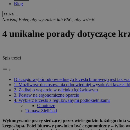
Blog
Naciśnij Enter, aby wyszukać lub ESC, aby wrócić
4 unikalne porady dotyczące k
Spis treści
Dlaczego wybór odpowiedniego krzesła biurowego jest tak w
1. Możliwość dostosowania odpowiedniej wysokości krzesła 
2. Zadbaj o wsparcie w odcinku lędźwiowym
3. Postaw na ergonomiczne oparcie
4. Wybierz krzesło z regulowanymi podłokietnikami
O autorze
Tomasz Zieliński
Wykonywanie pracy siedzącej przez wiele godzin każdego dnia w
kręgosłupa. Fotel biurowy powinien być ergonomiczny – tylko w