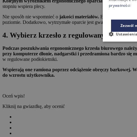
Kolejnym wyróżnikiem ergonomicznego oparcia jest możliwość r
prywatności
stopniu wspiera plecy.
Nie sposób nie wspomnieć o
jakości materiałów.
Ergonomiczne opa
poziomie. Dodatkowo, wytrzymałe oparcie jest gwarancją, iż krzesło 
Zezwól n
4. Wybierz krzesło z regulowanymi podłok
Ustawieni
Podczas poszukiwania ergonomicznego krzesła biurowego należy t
przy komputerze dłonie, nadgarstki i przedramiona bardzo się 
w regulowane podłokietniki.
Wspierają one ramiona poprzez odciążenie obręczy barkowej. Wy
do wzrostu użytkownika.
Oceń wpis!
Kliknij na gwiazdkę, aby ocenić