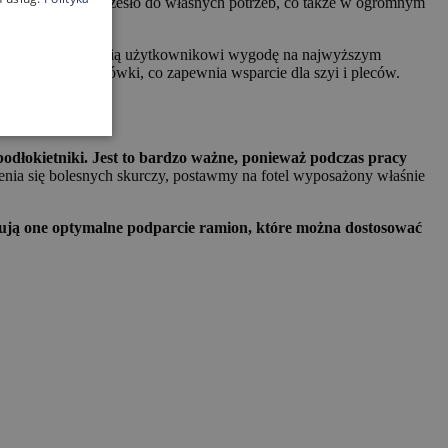
że dostosować krzesło do własnych potrzeb, co także w ogromnym
ych, które zapewnią użytkownikowi wygodę na najwyższym
dnienia, np. zagłówki, co zapewnia wsparcie dla szyi i pleców.
odłokietniki. Jest to bardzo ważne, ponieważ podczas pracy
enia się bolesnych skurczy, postawmy na fotel wyposażony właśnie
tują one optymalne podparcie ramion, które można dostosować