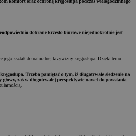
nikom komfort oraz ochronę kręgosłupa podczas wielogodzinnego
ieodpowiednio dobrane krzesło biurowe niejednokrotnie jest
 jego kształt do naturalnej krzywizny kręgosłupa. Dzięki temu
kręgosłupa. Trzeba pamiętać o tym, iż długotrwałe siedzenie na
y głowy, zaś w długotrwałej perspektywie nawet do powstania
ularnością.