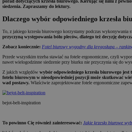
porad dotyczących krzesła biurowego. Kierując się nimi z pewn
siedzenia. Zapraszamy do lektury.
Dlaczego wybór odpowiedniego krzesła biu
To, z jakiego krzesła biurowego korzystamy podczas wykonywania
przyczyną występowania bólu pleców, dlatego też decyzję dotyc
Zobacz koniecznie:
Fotel biurowy wygodny dla kręgosłupa – rankin
Przede wszystkim trzeba stawiać na fotele ergonomiczne, czyli wypo
nawet wielogodzinne siedzenie przy biurku nie przyczynia się do w
Z jakich względów
wybór odpowiedniego krzesła biurowego jest ta
fotelu biurowym w nieodpowiedniej pozycji może skutkować wiel
wad postawy.
Właściwie zaprojektowane fotele ergonomiczne zapewni
bejot-belt-inspiration
To powinno Cię również zainteresować:
Jakie krzesło biurowe wyb