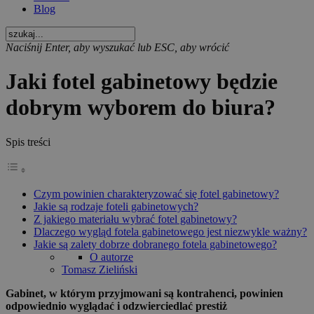
Blog
Naciśnij Enter, aby wyszukać lub ESC, aby wrócić
Jaki fotel gabinetowy będzie
dobrym wyborem do biura?
Spis treści
Czym powinien charakteryzować się fotel gabinetowy?
Jakie są rodzaje foteli gabinetowych?
Z jakiego materiału wybrać fotel gabinetowy?
Dlaczego wygląd fotela gabinetowego jest niezwykle ważny?
Jakie są zalety dobrze dobranego fotela gabinetowego?
O autorze
Tomasz Zieliński
Gabinet, w którym przyjmowani są kontrahenci, powinien
odpowiednio wyglądać i odzwierciedlać prestiż