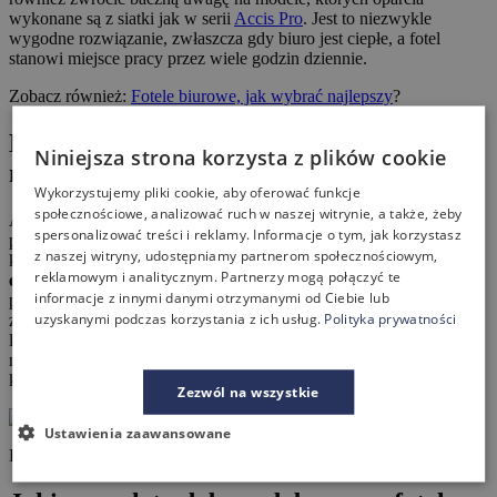
wykonane są z siatki jak w serii
Accis Pro
. Jest to niezwykle
wygodne rozwiązanie, zwłaszcza gdy biuro jest ciepłe, a fotel
stanowi miejsce pracy przez wiele godzin dziennie.
Zobacz również:
Fotele biurowe, jak wybrać najlepszy
?
Dlaczego wygląd fotela gabinetowego jest
Niniejsza strona korzysta z plików cookie
niezwykle ważny?
Wykorzystujemy pliki cookie, aby oferować funkcje
społecznościowe, analizować ruch w naszej witrynie, a także, żeby
Aranżacja biura czy gabinetu ma ogromny wpływ na prestiż
spersonalizować treści i reklamy. Informacje o tym, jak korzystasz
pracującej w nim osoby. Ważny jest każdy detal, który widzi
z naszej witryny, udostępniamy partnerom społecznościowym,
kontrahent. Przysadziste, drewniane biurko i ogromny
reklamowym i analitycznym. Partnerzy mogą połączyć te
ekskluzywny fotel gabinetowy
wykonany ze skóry od razu
informacje z innymi danymi otrzymanymi od Ciebie lub
przywodzą na myśl prezesa ogromnej firmy, który przez lata
uzyskanymi podczas korzystania z ich usług.
Polityka prywatności
zdobywał doświadczenie w swojej branży. Natomiast biurko o
lekkiej konstrukcji, przy którym stoi fotel gabinetowy o
nowoczesnej konstrukcji kojarzone są z osobą młodą i energiczną,
która z pewnością poradzi sobie z każdym wyzwaniem.
Zezwól na wszystkie
Ustawienia zaawansowane
Fotel Lumi 103 Bejot