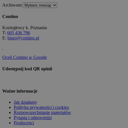
Archiwum
Contino
Koziegłowy k. Poznania
T:
605 436 796
E:
biuro@contino.pl
Oceń Contino w Google
Udostępnij kod QR opinii
Ważne informacje
Jak działamy
Polityka prywatności i cookies
Rozpowszechnianie materiałów
Pytania i odpowiedzi
Producenci