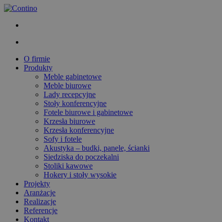
O firmie
Produkty
Meble gabinetowe
Meble biurowe
Lady recepcyjne
Stoły konferencyjne
Fotele biurowe i gabinetowe
Krzesła biurowe
Krzesła konferencyjne
Sofy i fotele
Akustyka – budki, panele, ścianki
Siedziska do poczekalni
Stoliki kawowe
Hokery i stoły wysokie
Projekty
Aranżacje
Realizacje
Referencje
Kontakt