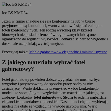
Ioo BS KMD34
Jeżeli w firmie znajduje się sala konferencyjna lub w biurze
przyjmowani są kontrahenci, warto zastanowić się nad zakupem
foteli konferencyjnych. Ten rodzaj wysokiej klasy krzeseł
biurowych nie posiada elementów regulowanych lub są one
ograniczone do regulacji wysokości. Jednakże są bardzo wygodne i
doskonale uzupełniają wystrój wnętrza.
Przeczytaj także:
Meble gabinetowe – eleganckie i minimalistyczne
Z jakiego materiału wybrać fotel
gabinetowy?
Fotel gabinetowy powinien dobrze wyglądać, ale musi też być
wygodny i przystosowany do sposobu pracy osoby w nim
zasiadającej. Warto dokładnie przemyśleć wybór konkretnego
modelu ze szczególnym uwzględnieniem materiału, z jakiego jest
zrobiony konkretny
fotel gabinetowy. Skóra
to jeden z najbardziej
eleganckich materiałów tapicerskich. Nasi klienci chętnie wybierają
modele nią obite ze względu na wygodę użytkowania. Warto
również zwrócić baczną uwagę na modele, których oparcia