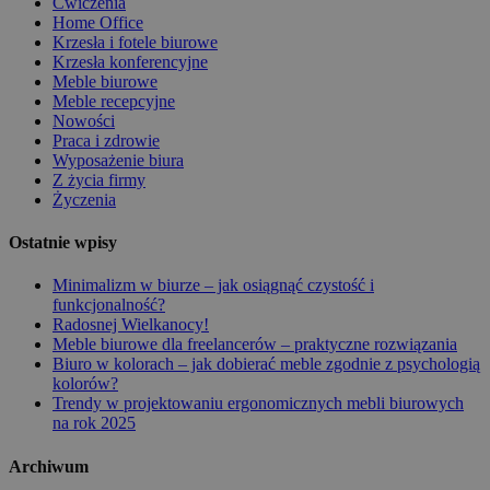
Ćwiczenia
Home Office
Krzesła i fotele biurowe
Krzesła konferencyjne
Meble biurowe
Meble recepcyjne
Nowości
Praca i zdrowie
Wyposażenie biura
Z życia firmy
Życzenia
Ostatnie wpisy
Minimalizm w biurze – jak osiągnąć czystość i
funkcjonalność?
Radosnej Wielkanocy!
Meble biurowe dla freelancerów – praktyczne rozwiązania
Biuro w kolorach – jak dobierać meble zgodnie z psychologią
kolorów?
Trendy w projektowaniu ergonomicznych mebli biurowych
na rok 2025
Archiwum