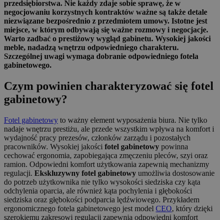
przedsiębiorstwa. Nie każdy zdaje sobie sprawę, że w
negocjowaniu korzystnych kontraktów ważne są także detale
niezwiązane bezpośrednio z przedmiotem umowy. Istotne jest
miejsce, w którym odbywają się ważne rozmowy i negocjacje.
Warto zadbać o prestiżowy wygląd gabinetu. Wysokiej jakości
meble, nadadzą wnętrzu odpowiedniego charakteru.
Szczególnej uwagi wymaga dobranie odpowiedniego fotela
gabinetowego.
Czym powinien charakteryzować się fotel
gabinetowy?
Fotel gabinetowy
to ważny element wyposażenia biura. Nie tylko
nadaje wnętrzu prestiżu, ale przede wszystkim wpływa na komfort i
wydajność pracy prezesów, członków zarządu i pozostałych
pracowników. Wysokiej jakości
fotel gabinetowy
powinna
cechować ergonomia, zapobiegająca zmęczeniu pleców, szyi oraz
ramion. Odpowiedni komfort użytkowania zapewnią mechanizmy
regulacji.
Ekskluzywny fotel gabinetowy
umożliwia dostosowanie
do potrzeb użytkownika nie tylko wysokości siedziska czy kąta
odchylenia oparcia, ale również kąta pochylenia i głębokości
siedziska oraz głębokości podparcia lędźwiowego. Przykładem
ergonomicznego fotela gabinetowego jest model
CEO
, który dzięki
szerokiemu zakresowi regulacji zapewnia odpowiedni komfort