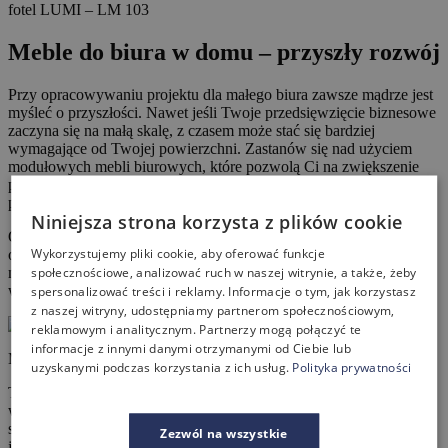
fotel LUMI – LM 103
Meble do biura w domu – przyszły rozwój
Przy opracowywaniu projektu dla małego biura zawsze mądrze jest
myśleć o przyszłości. Nawet jeśli Twoje przedsięwzięcie biznesowe
zaczyna się na małą skalę, z czasem może stać się bardziej
wymagające od Twojej powierzchni. Zastanów się nad użyciem
modułowych mebli biurowych, które pozwolą Ci na zwiększenie
powierzchni biurka lub miejsca do przechowywania w razie
potrzeby.
Niniejsza strona korzysta z plików cookie
Ogólnie rzecz biorąc, projektując home office najlepiej jest zacząć
Wykorzystujemy pliki cookie, aby oferować funkcje
od małych mebli biurowych, duże biurko może być kuszące, ale
społecznościowe, analizować ruch w naszej witrynie, a także, żeby
może skończyć się na marnowaniu metrażu, który mógłby być
wykorzystana na inne elementy.
spersonalizować treści i reklamy. Informacje o tym, jak korzystasz
z naszej witryny, udostępniamy partnerom społecznościowym,
reklamowym i analitycznym. Partnerzy mogą połączyć te
informacje z innymi danymi otrzymanymi od Ciebie lub
Meble gabinetowe BLOG
uzyskanymi podczas korzystania z ich usług.
Polityka prywatności
Twoje home office, czyli domowe biuro może stać się ostoją
wykonywanej pracy, ale bałagan i złe decyzje projektowe mogą
sprawić, że stanie się ono ciężarem. Dodaj elastyczności tam, gdzie
Zezwól na wszystkie
jest to możliwe, i nie spiesz się na etapie projektowania. W razie