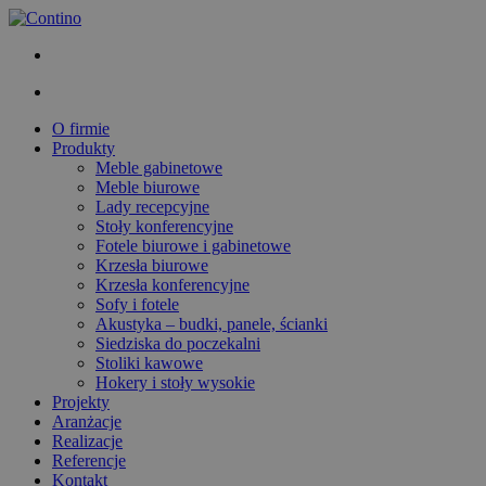
O firmie
Produkty
Meble gabinetowe
Meble biurowe
Lady recepcyjne
Stoły konferencyjne
Fotele biurowe i gabinetowe
Krzesła biurowe
Krzesła konferencyjne
Sofy i fotele
Akustyka – budki, panele, ścianki
Siedziska do poczekalni
Stoliki kawowe
Hokery i stoły wysokie
Projekty
Aranżacje
Realizacje
Referencje
Kontakt