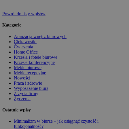
Powrót do listy wpisów
Kategorie
Aranżacja wnętrz biurowych
Ciekawostki
Ćwiczenia
Home Office
Krzesła i fotele biurowe
Krzesła konferencyjne
Meble biurowe
Meble recepcyjne
Nowości
Praca i zdrowie
Wyposażenie biura
Z życia firmy
Życzenia
Ostatnie wpisy
Minimalizm w biurze – jak osiągnąć czystość i
funkcjonalność?