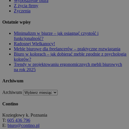
Wyposażenie biura
Z życia firmy
Życzenia
Ostatnie wpisy
Minimalizm w biurze – jak osiągnąć czystość i
funkcjonalność?
Radosnej Wielkanocy!
Meble biurowe dla freelancerów – praktyczne rozwiązania
Biuro w kolorach – jak dobierać meble zgodnie z psychologią
kolorów?
Trendy w projektowaniu ergonomicznych mebli biurowych
na rok 2025
Archiwum
Archiwum
Contino
Koziegłowy k. Poznania
T:
605 436 796
E:
biuro@contino.pl