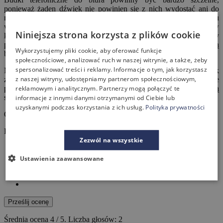
ponieważ żaden dźwięk nie powinien się z nich wydostać ani do
nich dostać. Nie oznacza to jednak rezygnacji z wydajnego systemu
wentylacyjnego. Niektóre modele są nawet wyposażone w
Niniejsza strona korzysta z plików cookie
klimatyzację. Przy zakupie budki sprawdźmy, jakie parametry
posiada dany model. To pomoże nam wybrać najbardziej optymalną
Wykorzystujemy pliki cookie, aby oferować funkcje
budkę open space.
społecznościowe, analizować ruch w naszej witrynie, a także, żeby
spersonalizować treści i reklamy. Informacje o tym, jak korzystasz
Na samym końcu warto również wspomnieć o tym, jak
z naszej witryny, udostępniamy partnerom społecznościowym,
zaprojektowane są poszczególne produkty. Kabiny akustyczne
reklamowym i analitycznym. Partnerzy mogą połączyć te
powinny być dopasowane do stylistyki biura. Dzięki temu nie będą
się one wyróżniały spośród innego biurowego wyposażenia.
informacje z innymi danymi otrzymanymi od Ciebie lub
uzyskanymi podczas korzystania z ich usług.
Polityka prywatności
Oceń wpis!
Kliknij na gwiazdkę, aby ocenić
Zezwól na wszystkie
Ustawienia zaawansowane
Prześlij ocenę
Średnia ocena
4
/ 5. Liczba głosów:
2