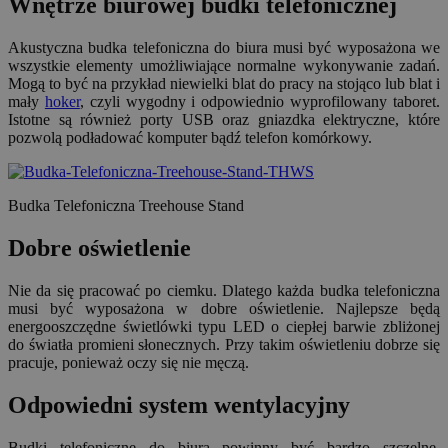
Wnętrze biurowej budki telefonicznej
Akustyczna budka telefoniczna do biura musi być wyposażona we
wszystkie elementy umożliwiające normalne wykonywanie zadań.
Mogą to być na przykład niewielki blat do pracy na stojąco lub blat i
mały
hoker
, czyli wygodny i odpowiednio wyprofilowany taboret.
Istotne są również porty USB oraz gniazdka elektryczne, które
pozwolą podładować komputer bądź telefon komórkowy.
Budka Telefoniczna Treehouse Stand
Dobre oświetlenie
Nie da się pracować po ciemku. Dlatego każda budka telefoniczna
musi być wyposażona w dobre oświetlenie. Najlepsze będą
energooszczędne świetlówki typu LED o ciepłej barwie zbliżonej
do światła promieni słonecznych. Przy takim oświetleniu dobrze się
pracuje, ponieważ oczy się nie męczą.
Odpowiedni system wentylacyjny
Budki telefoniczne do biura powinny być bardzo szczelne,