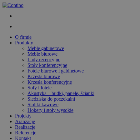
O firmie
Produkty
Meble gabinetowe
Meble biurowe
Lady recepcyjne
Stoły konferencyjne
Fotele biurowe i gabinetowe
Krzesła biurowe
Krzesła konferencyjne
Sofy i fotele
Akustyka – budki, panele, ścianki
Siedziska do poczekalni
Stoliki kawowe
Hokery i stoły wysokie
Projekty
Aranżacje
Realizacje
Referencje
Kontakt