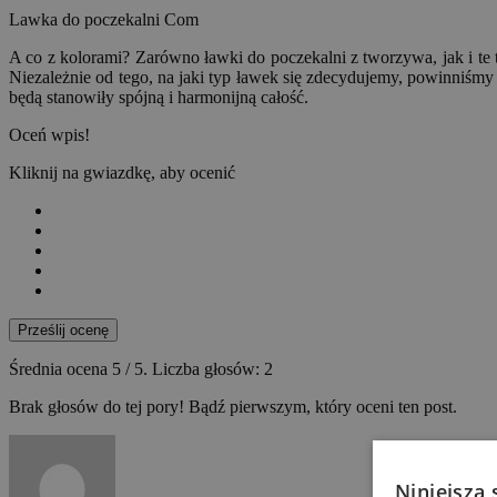
Lawka do poczekalni Com
A co z kolorami? Zarówno ławki do poczekalni z tworzywa, jak i te
Niezależnie od tego, na jaki typ ławek się zdecydujemy, powinniśmy
będą stanowiły spójną i harmonijną całość.
Oceń wpis!
Kliknij na gwiazdkę, aby ocenić
Prześlij ocenę
Średnia ocena
5
/ 5. Liczba głosów:
2
Brak głosów do tej pory! Bądź pierwszym, który oceni ten post.
Niniejsza 