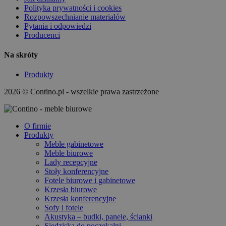
Polityka prywatności i cookies
Rozpowszechnianie materiałów
Pytania i odpowiedzi
Producenci
Na skróty
Produkty
2026 © Contino.pl - wszelkie prawa zastrzeżone
O firmie
Produkty
Meble gabinetowe
Meble biurowe
Lady recepcyjne
Stoły konferencyjne
Fotele biurowe i gabinetowe
Krzesła biurowe
Krzesła konferencyjne
Sofy i fotele
Akustyka – budki, panele, ścianki
Siedziska do poczekalni