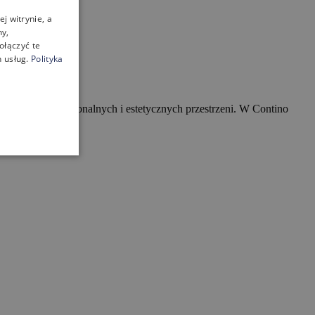
j witrynie, a
ny,
ołączyć te
 usług.
Polityka
 tworzenia funkcjonalnych i estetycznych przestrzeni. W Contino