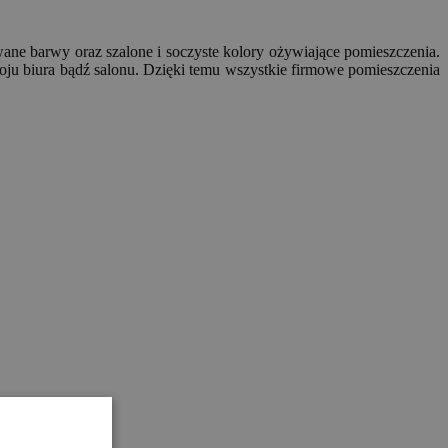
ane barwy oraz szalone i soczyste kolory ożywiające pomieszczenia.
roju biura bądź salonu. Dzięki temu wszystkie firmowe pomieszczenia