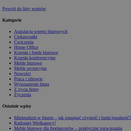
Powrót do listy wpisów
Kategorie
Aranżacja wnętrz biurowych
Ciekawostki
Ćwiczenia
Home Office
Krzesła i fotele biurowe
Krzesła konferencyjne
Meble biurowe
Meble recepcyjne
Nowości
Praca i zdrowie
Wyposażenie biura
Z życia firmy
Życzenia
Ostatnie wpisy
Minimalizm w biurze – jak osiągnąć czystość i funkcjonalność
Radosnej Wielkanocy!
Meble biurowe dla freelancerów – praktyczne rozwiązania