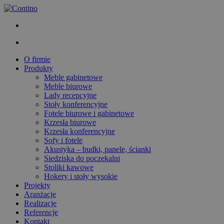
O firmie
Produkty
Meble gabinetowe
Meble biurowe
Lady recepcyjne
Stoły konferencyjne
Fotele biurowe i gabinetowe
Krzesła biurowe
Krzesła konferencyjne
Sofy i fotele
Akustyka – budki, panele, ścianki
Siedziska do poczekalni
Stoliki kawowe
Hokery i stoły wysokie
Projekty
Aranżacje
Realizacje
Referencje
Kontakt