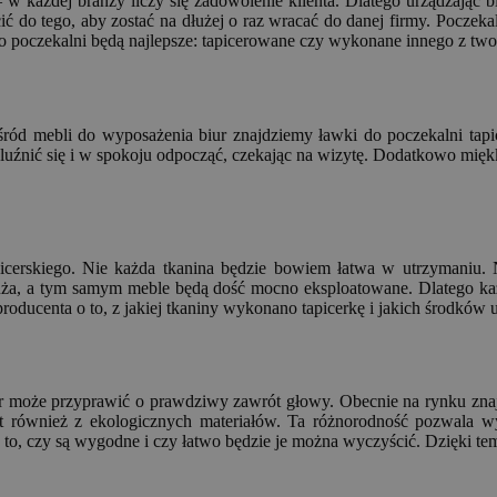
każdej branży liczy się zadowolenie klienta. Dlatego urządzając biu
ć do tego, aby zostać na dłużej o raz wracać do danej firmy. Poczekal
 do poczekalni będą najlepsze: tapicerowane czy wykonane innego z tw
d mebli do wyposażenia biur znajdziemy ławki do poczekalni tapice
luźnić się i w spokoju odpocząć, czekając na wizytę. Dodatkowo miękki
cerskiego. Nie każda tkanina będzie bowiem łatwa w utrzymaniu. Nie
 duża, a tym samym meble będą dość mocno eksploatowane. Dlatego k
roducenta o to, z jakiej tkaniny wykonano tapicerkę i jakich środków
bór może przyprawić o prawdziwy zawrót głowy. Obecnie na rynku znaj
t również z ekologicznych materiałów. Ta różnorodność pozwala wy
o, czy są wygodne i czy łatwo będzie je można wyczyścić. Dzięki tem