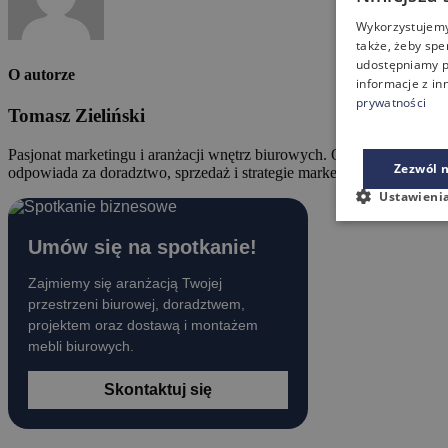
Wykorzystujemy 
także, żeby spe
udostępniamy p
O autorze
informacje z in
prywatności
Tomasz Zieliński
Pasjonat marketingu i aranżacji wnętrz biurowych. Od lat związany 
Zezwól n
odpowiada za doradztwo, sprzedaż i strategie marketingowe.
Ustawieni
Umów się na spotkanie!
Zajmiemy się aranżacją Twojej
przestrzeni biurowej, doradztwem,
projektem oraz dostawą i montażem
mebli biurowych.
Skontaktuj się