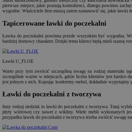
Salon samochodowy, gabinet medyczny czy kancelaria adwokacka – w 
pierwsze miejsce, jakie poznają kontrahenci, dlatego powinno zachęci
wygodne. Właściciele firm muszą zatem zastanowić się, jakie ławki
Tapicerowane ławki do poczekalni
Ławka do poczekalni powinna przede wszystkim być wygodna. Wśró
bardziej domowy charakter. Dzięki temu klienci będą mieli szansę roz
Ławki U_FLOE
Warto przy tym zwrócić szczególną uwagę na rodzaj materiału tapi
szczególnie ważne w miejscach, gdzie liczba klientów jest bardzo
jest jednym z nich. Kupując konkretny mebel, dokładnie wypytajmy p
Ławki do poczekalni z tworzywa
Inny rodzaj siedzisk to ławki do poczekalni z tworzywa. Tutaj wy
płyty wiórowej czy nawet z wikliny. Wiele mebli wykonanych jes
przypadku ławek do poczekalni z tworzywa trzeba zwrócić uwagę na t