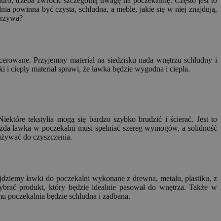
ro, trzeba zwrócić szczególną uwagę na poczekalnię. Często jest to
nia powinna być czysta, schludna, a meble, jakie się w niej znajdują,
orzywa?
rowane. Przyjemny materiał na siedzisku nada wnętrzu schludny i
 i ciepły materiał sprawi, że ławka będzie wygodna i ciepła.
które tekstylia mogą się bardzo szybko brudzić i ścierać. Jest to
ażda ławka w poczekalni musi spełniać szereg wymogów, a solidność
 używać do czyszczenia.
dziemy ławki do poczekalni wykonane z drewna, metalu, plastiku, z
brać produkt, który będzie idealnie pasował do wnętrza. Także w
u poczekalnia będzie schludna i zadbana.