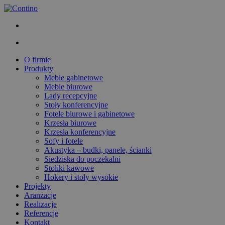
O firmie
Produkty
Meble gabinetowe
Meble biurowe
Lady recepcyjne
Stoły konferencyjne
Fotele biurowe i gabinetowe
Krzesła biurowe
Krzesła konferencyjne
Sofy i fotele
Akustyka – budki, panele, ścianki
Siedziska do poczekalni
Stoliki kawowe
Hokery i stoły wysokie
Projekty
Aranżacje
Realizacje
Referencje
Kontakt