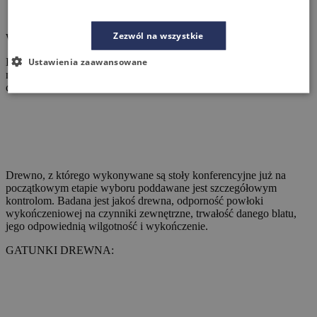
Zezwól na wszystkie
WYPEŁNIENIE UBYTKÓW
Ustawienia zaawansowane
Każdy naturalny ubytek, sęk i pęknięcie jakie posiadają stoły Dion,
może pozostać naturalny lub na życzenie klienta wypełniony na
czarno, w kolorze drewna.
Drewno, z którego wykonywane są stoły konferencyjne już na
początkowym etapie wyboru poddawane jest szczegółowym
kontrolom. Badana jest jakoś drewna, odporność powłoki
wykończeniowej na czynniki zewnętrzne, trwałość danego blatu,
jego odpowiednią wilgotność i wykończenie.
GATUNKI DREWNA: