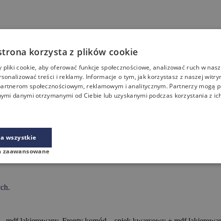
ych, reprezentacyjnych przestrzeniach. Wyrazista geometria, lekkie w
strona korzysta z plików cookie
pliki cookie, aby oferować funkcje społecznościowe, analizować ruch w nasze
spieku kwarcowego, który wyróżnia się trwałością, odpornością na c
rsonalizować treści i reklamy. Informacje o tym, jak korzystasz z naszej witry
tabilność konstrukcji.
artnerom społecznościowym, reklamowym i analitycznym. Partnerzy mogą p
nymi danymi otrzymanymi od Ciebie lub uzyskanymi podczas korzystania z ich
rskich oraz przestrzeniach, w których design odgrywa równie ważną r
.
a wszystkie
a zaawansowane
ych.
 – mdf lakierowany. Fronty komód – spiek kwarcowy + mdf lakierowa