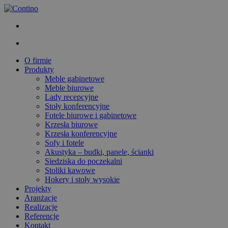
O firmie
Produkty
Meble gabinetowe
Meble biurowe
Lady recepcyjne
Stoły konferencyjne
Fotele biurowe i gabinetowe
Krzesła biurowe
Krzesła konferencyjne
Sofy i fotele
Akustyka – budki, panele, ścianki
Siedziska do poczekalni
Stoliki kawowe
Hokery i stoły wysokie
Projekty
Aranżacje
Realizacje
Referencje
Kontakt