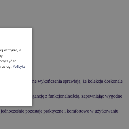
j witrynie, a
ny,
ołączyć te
 usług.
Polityka
tale oraz nowoczesne wykończenia sprawiają, że kolekcja doskonale
tylistyka łączy elegancję z funkcjonalnością, zapewniając wygodne
 jednocześnie pozostaje praktyczne i komfortowe w użytkowaniu.