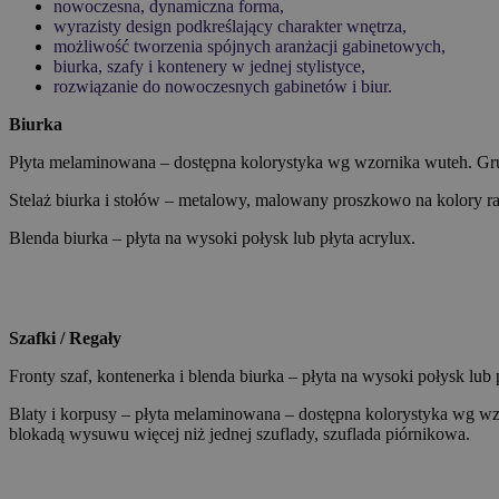
nowoczesna, dynamiczna forma,
wyrazisty design podkreślający charakter wnętrza,
możliwość tworzenia spójnych aranżacji gabinetowych,
biurka, szafy i kontenery w jednej stylistyce,
rozwiązanie do nowoczesnych gabinetów i biur.
Biurka
Płyta melaminowana – dostępna kolorystyka wg wzornika wuteh. Gru
Stelaż biurka i stołów – metalowy, malowany proszkowo na kolory r
Blenda biurka – płyta na wysoki połysk lub płyta acrylux.
Szafki / Regały
Fronty szaf, kontenerka i blenda biurka – płyta na wysoki połysk l
Blaty i korpusy – płyta melaminowana – dostępna kolorystyka wg w
blokadą wysuwu więcej niż jednej szuflady, szuflada piórnikowa.