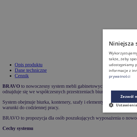
Niniejsza 
Wykorzystujemy 
także, żeby spe
Opis produktu
udostępniamy p
Dane techniczne
informacje z in
Cennik
prywatności
BRAVO
to nowoczesny system mebli gabinetowych o wyrazistej i dy
odnajduje się we współczesnych przestrzeniach biurowych.
Zezwól n
System obejmuje biurka, kontenery, szafy i elementy uzupełniające, 
Ustawieni
warunki do codziennej pracy.
BRAVO to propozycja dla osób poszukujących wyposażenia o nowocze
Cechy systemu