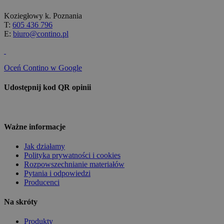
Koziegłowy k. Poznania
T:
605 436 796
E:
biuro@contino.pl
Oceń Contino w Google
Udostępnij kod QR opinii
Ważne informacje
Jak działamy
Polityka prywatności i cookies
Rozpowszechnianie materiałów
Pytania i odpowiedzi
Producenci
Na skróty
Produkty