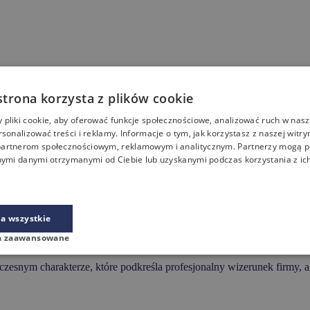
strona korzysta z plików cookie
pliki cookie, aby oferować funkcje społecznościowe, analizować ruch w nasze
rsonalizować treści i reklamy. Informacje o tym, jak korzystasz z naszej witry
artnerom społecznościowym, reklamowym i analitycznym. Partnerzy mogą p
nymi danymi otrzymanymi od Ciebie lub uzyskanymi podczas korzystania z ich
namicznej formie. Charakterystyczne linie, starannie dopracowane de
a wszystkie
pozwalając stworzyć spójną aranżację gabinetu lub biura. Nowoczesna s
a zaawansowane
snym charakterze, które podkreśla profesjonalny wizerunek firmy, a