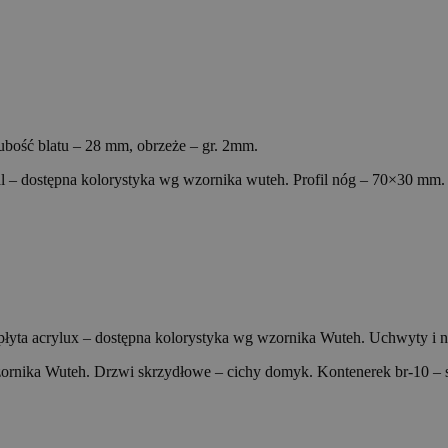
bość blatu – 28 mm, obrzeże – gr. 2mm.
al – dostępna kolorystyka wg wzornika wuteh. Profil nóg – 70×30 mm.
ub płyta acrylux – dostępna kolorystyka wg wzornika Wuteh. Uchwyty i
zornika Wuteh. Drzwi skrzydłowe – cichy domyk. Kontenerek br-10 – 