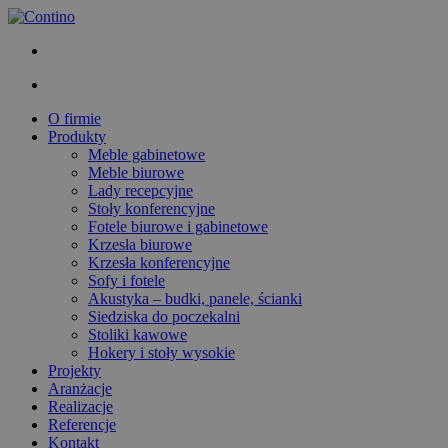
O firmie
Produkty
Meble gabinetowe
Meble biurowe
Lady recepcyjne
Stoły konferencyjne
Fotele biurowe i gabinetowe
Krzesła biurowe
Krzesła konferencyjne
Sofy i fotele
Akustyka – budki, panele, ścianki
Siedziska do poczekalni
Stoliki kawowe
Hokery i stoły wysokie
Projekty
Aranżacje
Realizacje
Referencje
Kontakt