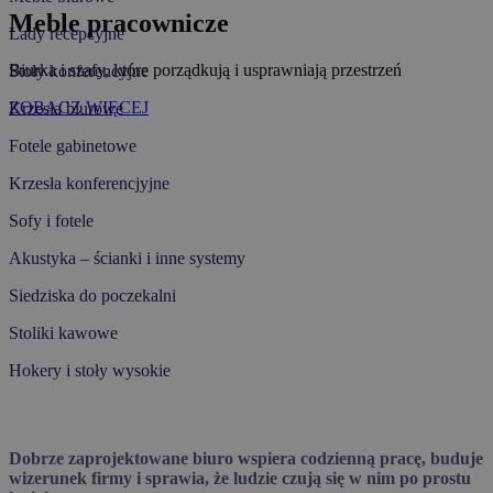
Meble pracownicze
Lady recepcyjne
Biurka i szafy, które porządkują i usprawniają przestrzeń
Stoły konferencyjne
ZOBACZ WIĘCEJ
Krzesła biurowe
Fotele gabinetowe
Krzesła konferencjyjne
Sofy i fotele
Akustyka – ścianki i inne systemy
Siedziska do poczekalni
Stoliki kawowe
Hokery i stoły wysokie
Dobrze zaprojektowane biuro wspiera codzienną pracę, buduje
wizerunek firmy i sprawia, że ludzie czują się w nim po prostu