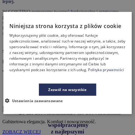
lepiej.
W CONTINO pomagamy tworzyć funkcjonalne i estetyczne
przestrzenie biurowe — od doradztwa i aranżacji, po dobór mebli i
sprawną realizację. Oferujemy wyposażenie biur, gabinetów, sal
Niniejsza strona korzysta z plików cookie
konferencyjnych, recepcji i stref spotkań, współpracując ze
sprawdzonymi producentami mebli biurowych.
Wykorzystujemy pliki cookie, aby oferować funkcje
społecznościowe, analizować ruch w naszej witrynie, a także, żeby
spersonalizować treści i reklamy. Informacje o tym, jak korzystasz
SZYBKA DOSTAWA
z naszej witryny, udostępniamy partnerom społecznościowym,
reklamowym i analitycznym. Partnerzy mogą połączyć te
PROMOCJE
informacje z innymi danymi otrzymanymi od Ciebie lub
uzyskanymi podczas korzystania z ich usług.
Polityka prywatności
WYPRZEDAŻ
Dlaczego warto wybrać nas?
Zezwól na wszystkie
Ustawienia zaawansowane
Meble gabinetowe
20 lat
doświadczenia
Gabinetowa elegancja. Komfort i nowoczesność.
współpracujemy
z najlepszymi
ZOBACZ WIĘCEJ