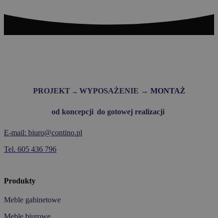
Meble • Akustyka • Aranżacje
PROJEKT
WYPOSAŻENIE
→ MONTAŻ
→
od koncepcji
do gotowej realizacji
E-mail: biuro@contino.pl
Tel. 605 436 796
Produkty
Meble gabinetowe
Meble biurowe