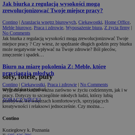
Jak biurka z regulacją wysokości mogą
zrewolucjonizować Twoje miejsce pracy?
Contino
|
Aranżacja wnętrz biurowych
,
Ciekawostki
,
Home Office
,
Meble biurowe
,
Praca i zdrowie
,
Wyposażenie biura
,
Z życia firmy
|
No Comments
Jak biurka z regulacją wysokości mogą zrewolucjonizować Twoje
miejsce pracy ? Czy wiesz, że spędzanie długich godzin przy biurku
może negatywnie wpływać na Twoje zdrowie? Ból pleców,
zmęczenie i spadek…
Biuro na miarę pokolenia Z: Meble, które
przyciągają młodych
sofy, fotele, pufy
Contino
|
Ciekawostki
,
Praca i zdrowie
|
No Comments
strefy relaksu i spotkań
Wygoda jest bardzo ważna zarówno w życiu codziennym, jak i w
pracy. Dotyczy to szczególnie młodych ludzi, którzy lubią
ZOBACZ WIĘCEJ
przebywać we wnętrzach komfortowych, sprzyjających
kreatywności i relaksowi jednocześnie. Czy można…
Contino
Koziegłowy k. Poznania