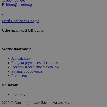
T:
605 436 796
E:
biuro@contino.pl
Oceń Contino w Google
Udostępnij kod QR opinii
Ważne informacje
Jak działamy
Polityka prywatności i cookies
Rozpowszechnianie materiałów
Pytania i odpowiedzi
Producenci
Na skróty
Produkty
2026 © Contino.pl - wszelkie prawa zastrzeżone