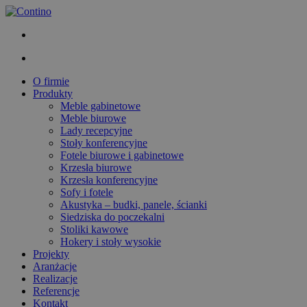
O firmie
Produkty
Meble gabinetowe
Meble biurowe
Lady recepcyjne
Stoły konferencyjne
Fotele biurowe i gabinetowe
Krzesła biurowe
Krzesła konferencyjne
Sofy i fotele
Akustyka – budki, panele, ścianki
Siedziska do poczekalni
Stoliki kawowe
Hokery i stoły wysokie
Projekty
Aranżacje
Realizacje
Referencje
Kontakt