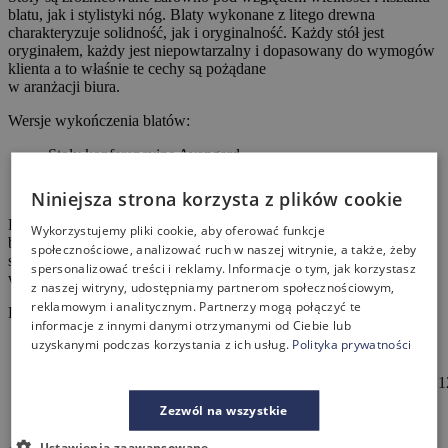
blatu, jak i stylistyki nóg. Blaty wykonane z litego drewna
charakteryzuje solidność, jak i oryginalność. Każdy stół jest
oryginałem, każdy jest niepowtarzalny i dopasowany do wymogów
klienta a to właśnie te cechy są pożądane
w aranżacji biura.
Wersje wykończenia blatów:
Stoły konferencyjne Avangard
Stoły konferencyjne Classic
Stoły konferencyjne Fold
Niniejsza strona korzysta z plików cookie
Drewniane stoły wykonane są z naturalnego surowca, który jest
Wykorzystujemy pliki cookie, aby oferować funkcje
bardzo wytrzymały i trwały a odpowiednio pielęgnowany będzie
społecznościowe, analizować ruch w naszej witrynie, a także, żeby
służyć przez długie lata. Ociepla on też pomieszczenie,
spersonalizować treści i reklamy. Informacje o tym, jak korzystasz
wprowadzając do biura czy sali konferencyjnej powiew natury.
z naszej witryny, udostępniamy partnerom społecznościowym,
reklamowym i analitycznym. Partnerzy mogą połączyć te
Dostępne wymiary:
informacje z innymi danymi otrzymanymi od Ciebie lub
uzyskanymi podczas korzystania z ich usług.
Polityka prywatności
Długość [mm] od 2000 do 5000
Szerokość [mm]
700 / 750 / 800 / 850 / 900 / 950 / 1000 / 1050 / 1100 / 1150 / 
Wysokość [mm] 750 / 760 / 770 / 780 / 790 / 800
Zezwól na wszystkie
Grubość [mm] ok 45
Ustawienia zaawansowane