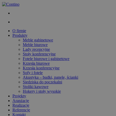
O firmie
Produkty
Meble gabinetowe
Meble biurowe
Lady recepcyjne
Stoły konferencyjne
Fotele biurowe i gabinetowe
Krzesła biurowe
Krzesła konferencyjne
Sofy i fotele
Akustyka – budki, panele, ścianki
Siedziska do poczekalni
Stoliki kawowe
Hokery i stoły wysokie
Projekty
Aranżacje
Realizacje
Referencje
Kontakt