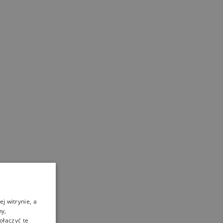
j witrynie, a
ny,
ołączyć te