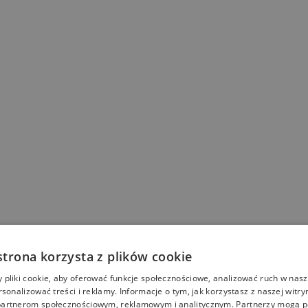
strona korzysta z plików cookie
pliki cookie, aby oferować funkcje społecznościowe, analizować ruch w nasze
rsonalizować treści i reklamy. Informacje o tym, jak korzystasz z naszej witry
artnerom społecznościowym, reklamowym i analitycznym. Partnerzy mogą p