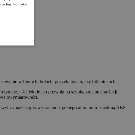
 usług.
Polityka
osowanie w biurach, holach, poczekalniach, czy bibliotekach.
ymałe, jak i lekkie, co pozwala na szybką zmianę aranżacji.
 wielowymiarowości.
, a wytrzymałe stopki wykonane z pełnego aluminium z osłoną ABS