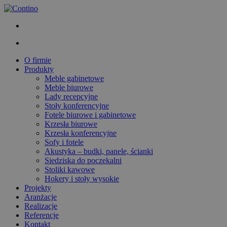
O firmie
Produkty
Meble gabinetowe
Meble biurowe
Lady recepcyjne
Stoły konferencyjne
Fotele biurowe i gabinetowe
Krzesła biurowe
Krzesła konferencyjne
Sofy i fotele
Akustyka – budki, panele, ścianki
Siedziska do poczekalni
Stoliki kawowe
Hokery i stoły wysokie
Projekty
Aranżacje
Realizacje
Referencje
Kontakt