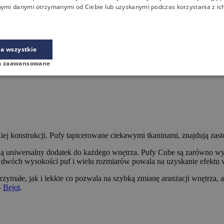
nymi danymi otrzymanymi od Ciebie lub uzyskanymi podczas korzystania z ich
a wszystkie
a zaawansowane
ej konstrukcji. Pufy tapicerowane ciekawymi tkaninami, znajdują zast
uniwersalny dodatek do każdego wnętrza. Pufy Cube są zarówno wytrz
 dwóch wysokości puf i wielu rozmiarów powala na uzyskanie efektu
rzymałe, jak i lekkie co pozwala na szybką zmianę aranżacji wnętrza
–
Bejot
.