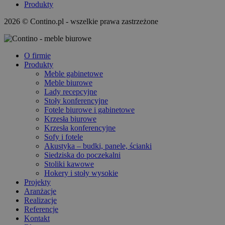
Produkty
2026 © Contino.pl - wszelkie prawa zastrzeżone
O firmie
Produkty
Meble gabinetowe
Meble biurowe
Lady recepcyjne
Stoły konferencyjne
Fotele biurowe i gabinetowe
Krzesła biurowe
Krzesła konferencyjne
Sofy i fotele
Akustyka – budki, panele, ścianki
Siedziska do poczekalni
Stoliki kawowe
Hokery i stoły wysokie
Projekty
Aranżacje
Realizacje
Referencje
Kontakt