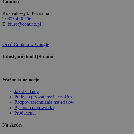
Contino
Koziegłowy k. Poznania
T:
605 436 796
E:
biuro@contino.pl
Oceń Contino w Google
Udostępnij kod QR opinii
Ważne informacje
Jak działamy
Polityka prywatności i cookies
Rozpowszechnianie materiałów
Pytania i odpowiedzi
Producenci
Na skróty