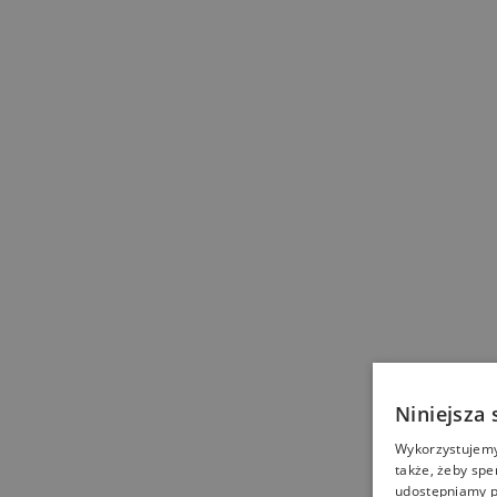
Niniejsza 
Wykorzystujemy 
także, żeby spe
udostępniamy p