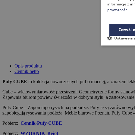
informacje z in
prywatności
Zezwól n
Ustawieni
Opis produktu
Cennik netto
Pufy CUBE
to kolekcja nowoczesnych puf o mocnej, a zarazem lekki
Cube – wielowymiarowość przestrzeni. Geometryczne formy stanowią 
Zapewnia biurom powiew świeżości w dobrym stylu, a zastosowanie
Pufy Cube – Zapomnij o rysach na podłodze. Pufy te są zarówno wyt
zapobiegają rysowaniu podłoża. Meble biurowe Poznań. Pufy Cube 
Pobierz:
Cennik-Pufy-CUBE
Pobierz:
WZORNIK_Bejot