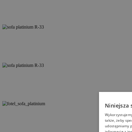
Niniejsza 
Wykorzystujemy 
także, żeby spe
udostępniamy p
informacje z in