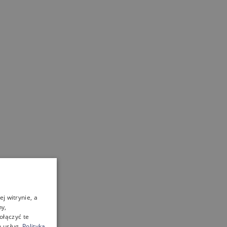
j witrynie, a
ny,
ołączyć te
 usług.
Polityka