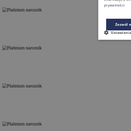
prywatności
Zezwól n
Ustawieni