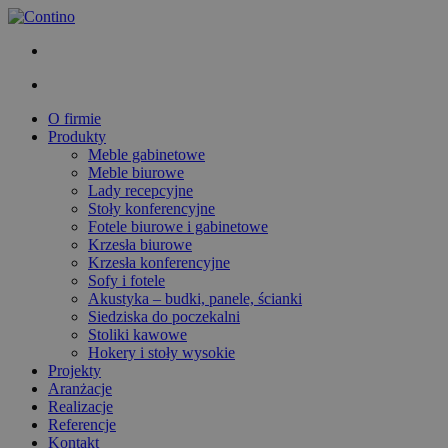
O firmie
Produkty
Meble gabinetowe
Meble biurowe
Lady recepcyjne
Stoły konferencyjne
Fotele biurowe i gabinetowe
Krzesła biurowe
Krzesła konferencyjne
Sofy i fotele
Akustyka – budki, panele, ścianki
Siedziska do poczekalni
Stoliki kawowe
Hokery i stoły wysokie
Projekty
Aranżacje
Realizacje
Referencje
Kontakt