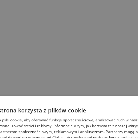
strona korzysta z plików cookie
pliki cookie, aby oferować funkcje społecznościowe, analizować ruch w nasze
rsonalizować treści i reklamy. Informacje o tym, jak korzystasz z naszej witry
artnerom społecznościowym, reklamowym i analitycznym. Partnerzy mogą p
nymi danymi otrzymanymi od Ciebie lub uzyskanymi podczas korzystania z ich