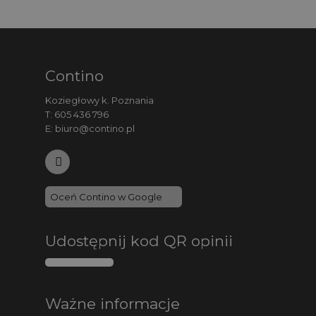
Contino
Koziegłowy k. Poznania
T:
605 436 796
E:
biuro@contino.pl
Oceń Contino w Google
Udostępnij kod QR opinii
Ważne informacje