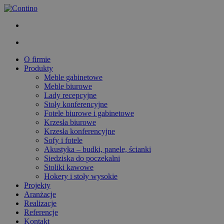
O firmie
Produkty
Meble gabinetowe
Meble biurowe
Lady recepcyjne
Stoły konferencyjne
Fotele biurowe i gabinetowe
Krzesła biurowe
Krzesła konferencyjne
Sofy i fotele
Akustyka – budki, panele, ścianki
Siedziska do poczekalni
Stoliki kawowe
Hokery i stoły wysokie
Projekty
Aranżacje
Realizacje
Referencje
Kontakt