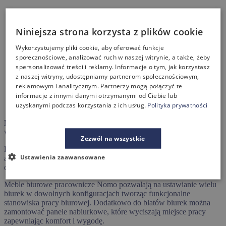
Niniejsza strona korzysta z plików cookie
Wykorzystujemy pliki cookie, aby oferować funkcje
społecznościowe, analizować ruch w naszej witrynie, a także, żeby
spersonalizować treści i reklamy. Informacje o tym, jak korzystasz
z naszej witryny, udostępniamy partnerom społecznościowym,
reklamowym i analitycznym. Partnerzy mogą połączyć te
Opis produktu
informacje z innymi danymi otrzymanymi od Ciebie lub
Dane techniczne
uzyskanymi podczas korzystania z ich usług.
Polityka prywatności
Cennik
Meble biurowe NOMO
to elegancka a zarazem prosta linia
wzornicza pozwalają na nowoczesną aranżację biura.
Zezwól na wszystkie
Lekkość formy i uniwersalność predysponuje tę linię zarówno do
Ustawienia zaawansowane
aranżacji stanowisk pracowniczych, jak i gabinetów. Stylistycznie
doskonale wpisuje się w aktualnie obowiązujące trendy.
Meble biurowe pracownicze Nomo pozwalają na ustawianie wielu
biurek w dowolnych konfiguracjach tworząc funkcjonalne
stanowiska pracy biurowej. Dodatkowo do blatów biurek można
zamontować panele nabiurkowe, które wyciszają miejsce pracy
zapewniając komfort i wygodę.