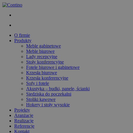
O firmie
Produkty
Meble gabinetowe
Meble biurowe
Lady recepcyjne
Stoły konferencyjne
Fotele biurowe i gabinetowe
Krzesła biurowe
Krzesła konferencyjne
Sofy i fotele
Akustyka – budki, panele, ścianki
Siedziska do poczekalni
Stoliki kawowe
Hokery i stoły wysokie
Projekty
Aranżacje
Realizacje
Referencje
Kontakt