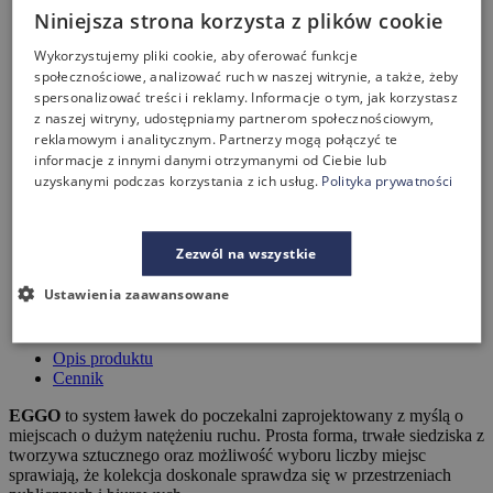
Niniejsza strona korzysta z plików cookie
Wykorzystujemy pliki cookie, aby oferować funkcje
społecznościowe, analizować ruch w naszej witrynie, a także, żeby
spersonalizować treści i reklamy. Informacje o tym, jak korzystasz
z naszej witryny, udostępniamy partnerom społecznościowym,
reklamowym i analitycznym. Partnerzy mogą połączyć te
informacje z innymi danymi otrzymanymi od Ciebie lub
uzyskanymi podczas korzystania z ich usług.
Polityka prywatności
Zezwól na wszystkie
Ustawienia zaawansowane
Opis produktu
Cennik
EGGO
to system ławek do poczekalni zaprojektowany z myślą o
miejscach o dużym natężeniu ruchu. Prosta forma, trwałe siedziska z
tworzywa sztucznego oraz możliwość wyboru liczby miejsc
sprawiają, że kolekcja doskonale sprawdza się w przestrzeniach