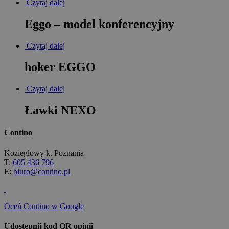
Czytaj dalej
Eggo – model konferencyjny
Czytaj dalej
hoker EGGO
Czytaj dalej
Ławki NEXO
Contino
Koziegłowy k. Poznania
T:
605 436 796
E:
biuro@contino.pl
Oceń Contino w Google
Udostępnij kod QR opinii