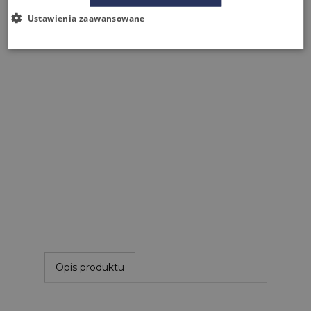
Ustawienia zaawansowane
Opis produktu
Hoker
EGGO
ma stelaż wykonany z