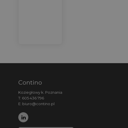
Contino
Koziegłowy k. Poznania
T:
605 436 796
E:
biuro@contino.pl