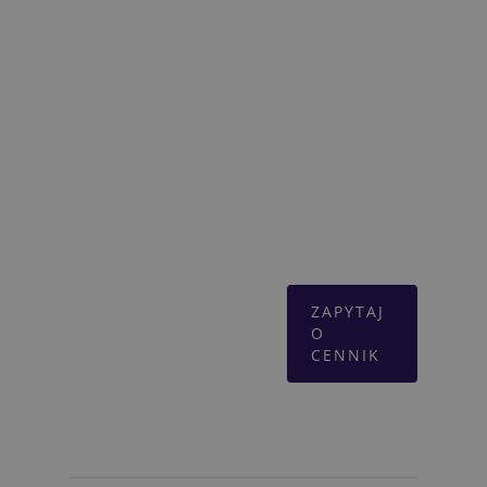
cienkiego, chromowanego pręta,
siedzisko z trwałego tworzywa łatwego
w utrzymaniu w czystości. Hoker może
mieć również tapicerowaną nakładkę na
siedzisku co wygląda stylowo. Eggo ma
nowoczesny lekki styl, łatwo wpasowuje
się do wystroju każdego wnętrza.
ZAPYTAJ
O
CENNIK