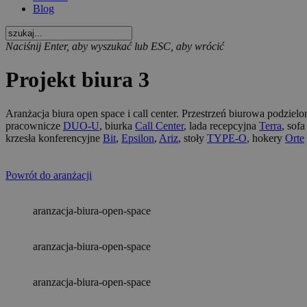
Blog
Naciśnij Enter, aby wyszukać lub ESC, aby wrócić
Projekt biura 3
Aranżacja biura open space i call center. Przestrzeń biurowa podzielo
pracownicze
DUO-U
, biurka
Call Center
, lada recepcyjna
Terra
, sof
krzesła konferencyjne
Bit
,
Epsilon
,
Ariz
, stoły
TYPE-O
, hokery
Orte
Powrót do aranżacji
aranzacja-biura-open-space
aranzacja-biura-open-space
aranzacja-biura-open-space