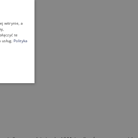
j witrynie, a
ny,
ołączyć te
 usług.
Polityka