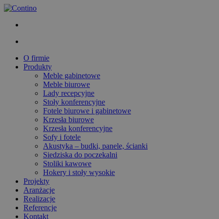
O firmie
Produkty
Meble gabinetowe
Meble biurowe
Lady recepcyjne
Stoły konferencyjne
Fotele biurowe i gabinetowe
Krzesła biurowe
Krzesła konferencyjne
Sofy i fotele
Akustyka – budki, panele, ścianki
Siedziska do poczekalni
Stoliki kawowe
Hokery i stoły wysokie
Projekty
Aranżacje
Realizacje
Referencje
Kontakt