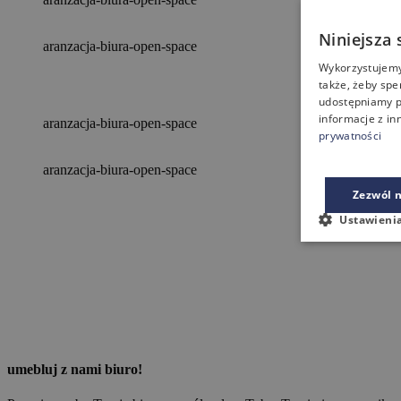
Niniejsza 
aranzacja-biura-open-space
Wykorzystujemy 
także, żeby spe
udostępniamy p
informacje z in
aranzacja-biura-open-space
prywatności
aranzacja-biura-open-space
Zezwól n
Ustawieni
umebluj z nami biuro!