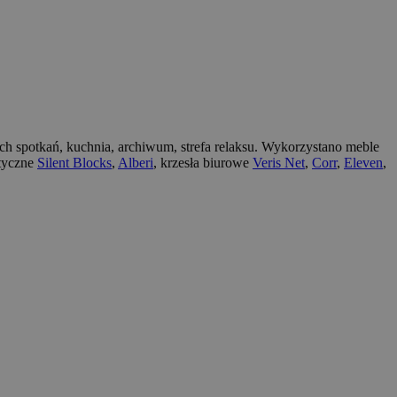
lnych spotkań, kuchnia, archiwum, strefa relaksu. Wykorzystano meble
styczne
Silent Blocks
,
Alberi
, krzesła biurowe
Veris Net
,
Corr
,
Eleven
,