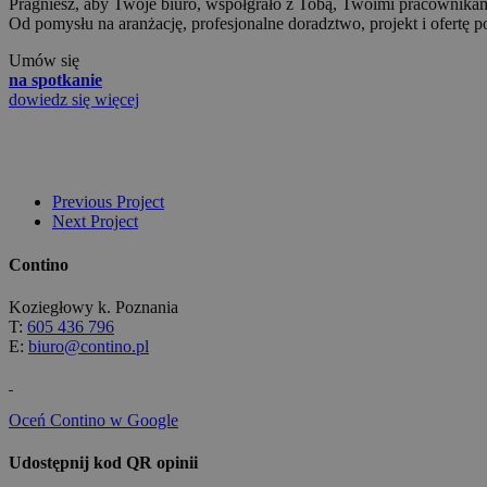
Pragniesz, aby Twoje biuro, współgrało z Tobą, Twoimi pracownikami
Od pomysłu na aranżację, profesjonalne doradztwo, projekt i ofertę p
Umów się
na spotkanie
dowiedz się więcej
Previous Project
Next Project
Contino
Koziegłowy k. Poznania
T:
605 436 796
E:
biuro@contino.pl
Oceń Contino w Google
Udostępnij kod QR opinii