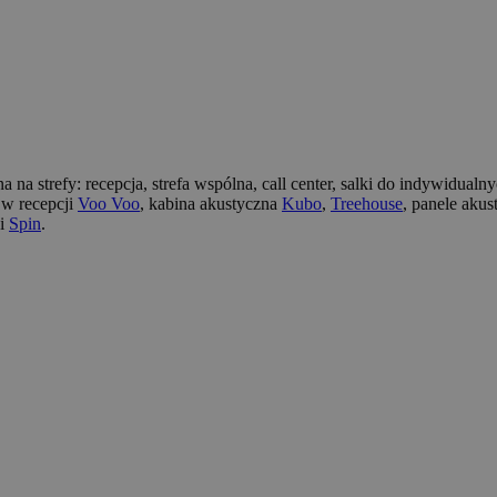
na na strefy: recepcja, strefa wspólna, call center, salki do indywidua
a w recepcji
Voo Voo
, kabina akustyczna
Kubo
,
Treehouse
, panele aku
i
Spin
.