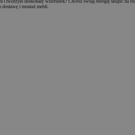
 i tworzyło doskonały wizerunek? Chcesz swoją energię skupić na roz
o dostawę i montaż mebli.