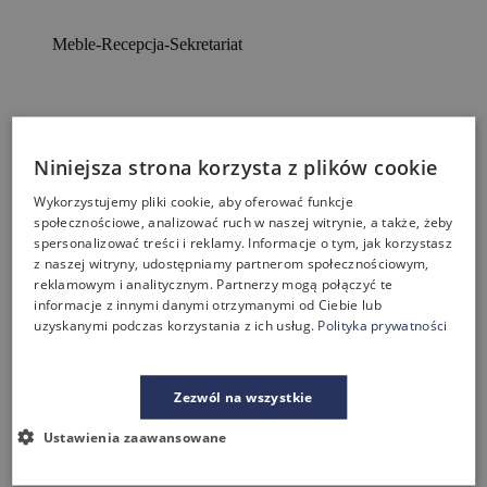
Meble-Recepcja-Sekretariat
Meble-Recepcja-Sekretariat
Niniejsza strona korzysta z plików cookie
Meble-Recepcja-Sekretariat
Wykorzystujemy pliki cookie, aby oferować funkcje
społecznościowe, analizować ruch w naszej witrynie, a także, żeby
spersonalizować treści i reklamy. Informacje o tym, jak korzystasz
Meble-Recepcja-Sekretariat
z naszej witryny, udostępniamy partnerom społecznościowym,
reklamowym i analitycznym. Partnerzy mogą połączyć te
informacje z innymi danymi otrzymanymi od Ciebie lub
Meble-Recepcja-Sekretariat
uzyskanymi podczas korzystania z ich usług.
Polityka prywatności
Zezwól na wszystkie
Meble-Recepcja-Sekretariat
Ustawienia zaawansowane
Meble-Recepcja-Sekretariat