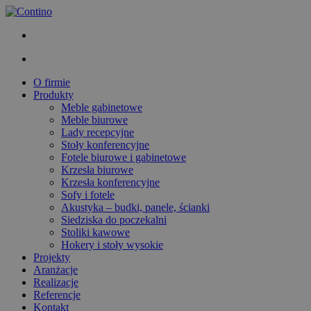
O firmie
Produkty
Meble gabinetowe
Meble biurowe
Lady recepcyjne
Stoły konferencyjne
Fotele biurowe i gabinetowe
Krzesła biurowe
Krzesła konferencyjne
Sofy i fotele
Akustyka – budki, panele, ścianki
Siedziska do poczekalni
Stoliki kawowe
Hokery i stoły wysokie
Projekty
Aranżacje
Realizacje
Referencje
Kontakt