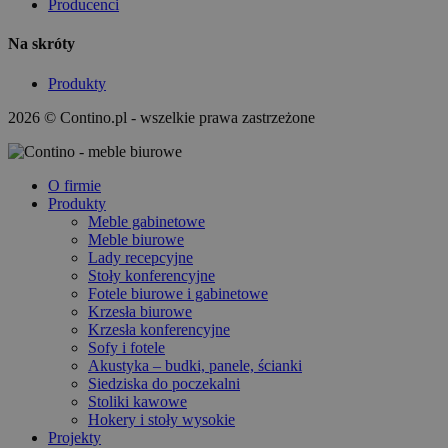
Producenci
Na skróty
Produkty
2026 © Contino.pl - wszelkie prawa zastrzeżone
O firmie
Produkty
Meble gabinetowe
Meble biurowe
Lady recepcyjne
Stoły konferencyjne
Fotele biurowe i gabinetowe
Krzesła biurowe
Krzesła konferencyjne
Sofy i fotele
Akustyka – budki, panele, ścianki
Siedziska do poczekalni
Stoliki kawowe
Hokery i stoły wysokie
Projekty