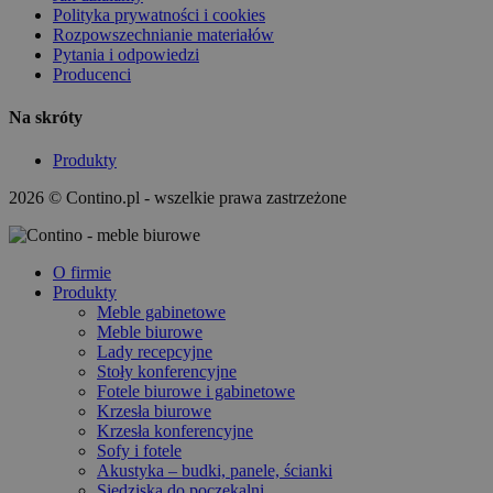
Polityka prywatności i cookies
Rozpowszechnianie materiałów
Pytania i odpowiedzi
Producenci
Na skróty
Produkty
2026 © Contino.pl - wszelkie prawa zastrzeżone
O firmie
Produkty
Meble gabinetowe
Meble biurowe
Lady recepcyjne
Stoły konferencyjne
Fotele biurowe i gabinetowe
Krzesła biurowe
Krzesła konferencyjne
Sofy i fotele
Akustyka – budki, panele, ścianki
Siedziska do poczekalni