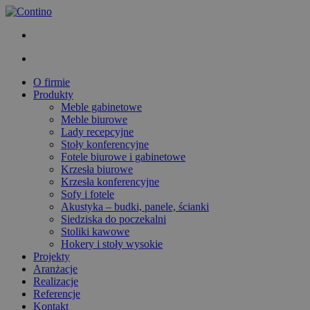
O firmie
Produkty
Meble gabinetowe
Meble biurowe
Lady recepcyjne
Stoły konferencyjne
Fotele biurowe i gabinetowe
Krzesła biurowe
Krzesła konferencyjne
Sofy i fotele
Akustyka – budki, panele, ścianki
Siedziska do poczekalni
Stoliki kawowe
Hokery i stoły wysokie
Projekty
Aranżacje
Realizacje
Referencje
Kontakt