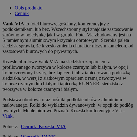
Opis produktu
Cennik
Vank VIA
to fotel biurowy, gościnny, konferencyjny z
podłokietnikami lub bez. Wszechstronny styl znajdzie zastosowanie
zarówno w pojedynkę jak i w grupie. Fotel Via zbudowany jest na
5-ramiennym aluminiowym krzyżaku obrotowym. Szeroka paleta
siedzisk sprawia, że krzesło zmienia charakter niczym kameleon, od
zastosowań biurowych do prywatnych.
Krzesło obrotowe Vank VIA ma siedzisko z oparciem z
profilowanego tworzywa w kolorze czarnym lub białym, w opcji
kolor czerwony i szary, bez tapicerki lub z tapicerowaną poduszką
siedziska, w wersji z siatkowym oparciem z ramą z tworzywa w
kolorze czarnym lub białym i tapicerką RUNNER, siedzisko z
tworzywa w kolorze czarnym i białym.
Podstawa obrotowa oraz nośniki podłokietników z aluminium
malowanego. Rolki do wykładzin dywanowych, w opcji do podłóg
twardych. Meble biurowe Poznań. Krzesła konferencyjne Via –
Vank
.
Pobierz:
Cennik_Krzesla_VIA
Pobierz:
Wzornik_VANK