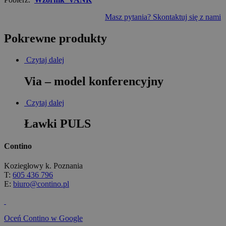
Masz pytania? Skontaktuj się z nami
Pokrewne produkty
Czytaj dalej
Via – model konferencyjny
Czytaj dalej
Ławki PULS
Contino
Koziegłowy k. Poznania
T:
605 436 796
E:
biuro@contino.pl
Oceń Contino w Google