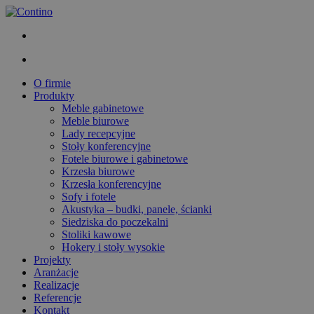
O firmie
Produkty
Meble gabinetowe
Meble biurowe
Lady recepcyjne
Stoły konferencyjne
Fotele biurowe i gabinetowe
Krzesła biurowe
Krzesła konferencyjne
Sofy i fotele
Akustyka – budki, panele, ścianki
Siedziska do poczekalni
Stoliki kawowe
Hokery i stoły wysokie
Projekty
Aranżacje
Realizacje
Referencje
Kontakt