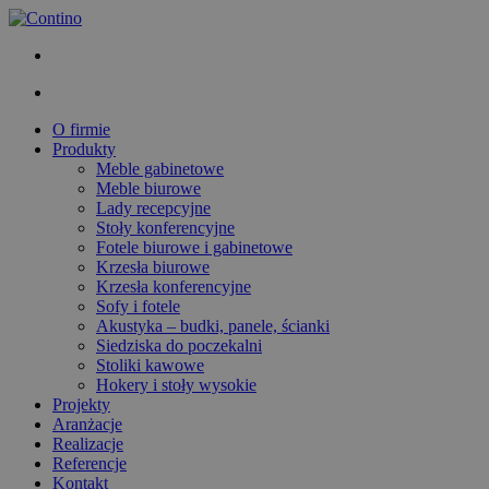
O firmie
Produkty
Meble gabinetowe
Meble biurowe
Lady recepcyjne
Stoły konferencyjne
Fotele biurowe i gabinetowe
Krzesła biurowe
Krzesła konferencyjne
Sofy i fotele
Akustyka – budki, panele, ścianki
Siedziska do poczekalni
Stoliki kawowe
Hokery i stoły wysokie
Projekty
Aranżacje
Realizacje
Referencje
Kontakt