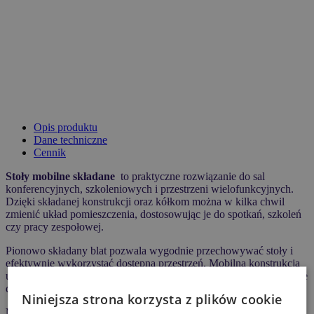
Opis produktu
Dane techniczne
Cennik
Stoły
mobilne
składane
to praktyczne rozwiązanie do sal
konferencyjnych, szkoleniowych i przestrzeni wielofunkcyjnych.
Dzięki składanej konstrukcji oraz kółkom można w kilka chwil
zmienić układ pomieszczenia, dostosowując je do spotkań, szkoleń
czy pracy zespołowej.
Pionowo składany blat pozwala wygodnie przechowywać stoły i
efektywnie wykorzystać dostępną przestrzeń. Mobilna konstrukcja
ułatwia transport, a możliwość łączenia stołów w różne konfiguracje
daje dużą swobodę aranżacji wnętrza.
Niniejsza strona korzysta z plików cookie
Najważniejsze cechy: