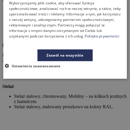
Wykorzystujemy pliki cookie, aby oferować funkcje
społecznościowe, analizować ruch w naszej witrynie, a także, żeby
składany pionowo blat,
spersonalizować treści i reklamy. Informacje o tym, jak korzystasz
mobilna konstrukcja na kółkach,
z naszej witryny, udostępniamy partnerom społecznościowym,
szybka zmiana układu sali,
możliwość tworzenia różnych konfiguracji,
reklamowym i analitycznym. Partnerzy mogą połączyć te
idealne do sal konferencyjnych, szkoleniowych i spotkań
informacje z innymi danymi otrzymanymi od Ciebie lub
biznesowych.
uzyskanymi podczas korzystania z ich usług.
Polityka prywatności
Blat
Płyta melaminowana dwustronnie. Blat – gr. 25mm, obrzeże – gr.
Zezwól na wszystkie
2mmm. Standardowa kolorystyka Wuteh.
Ustawienia zaawansowane
Stelaż
Stelaż stalowy, chromowany. Mobilny – na kółkach jezdnych
z hamulcem.
Stelaż stalowy, malowany proszkowo na kolory RAL.