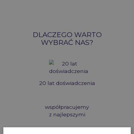
DLACZEGO WARTO
WYBRAĆ NAS?
20 lat
doświadczenia
współpracujemy
z najlepszymi