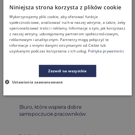
kompleksowe
Niniejsza strona korzysta z plików cookie
realizacje
Wykorzystujemy pliki cookie, aby oferować funkcje
społecznościowe, analizować ruch w naszej witrynie, a także, żeby
spersonalizować treści i reklamy. Informacje o tym, jak korzystasz
z naszej witryny, udostępniamy partnerom społecznościowym,
pewność
reklamowym i analitycznym. Partnerzy mogą połączyć te
i bezpieczeństwo
informacje z innymi danymi otrzymanymi od Ciebie lub
uzyskanymi podczas korzystania z ich usług.
Polityka prywatności
Zezwól na wszystkie
Zachęcamy do lektury
Ustawienia zaawansowane
bloga
Biuro, które wspiera dobre
samopoczucie pracowników