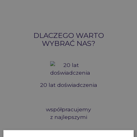
DLACZEGO WARTO
WYBRAĆ NAS?
20 lat
doświadczenia
współpracujemy
z najlepszymi