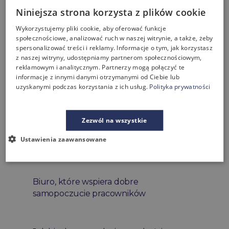
kompleksowe
Niniejsza strona korzysta z plików cookie
realizacje
Wykorzystujemy pliki cookie, aby oferować funkcje
społecznościowe, analizować ruch w naszej witrynie, a także, żeby
spersonalizować treści i reklamy. Informacje o tym, jak korzystasz
z naszej witryny, udostępniamy partnerom społecznościowym,
pewność
reklamowym i analitycznym. Partnerzy mogą połączyć te
i bezpieczeństwo
informacje z innymi danymi otrzymanymi od Ciebie lub
uzyskanymi podczas korzystania z ich usług.
Polityka prywatności
Zezwól na wszystkie
Zachęcamy do lektury
Ustawienia zaawansowane
bloga
Biuro, które wspiera dobre
samopoczucie pracowników