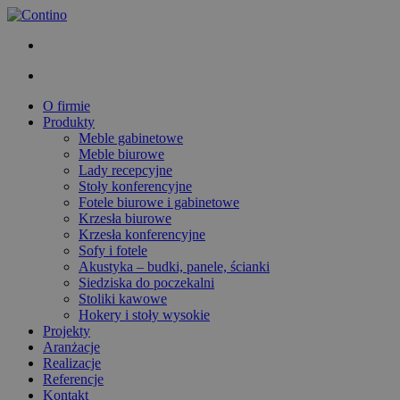
O firmie
Produkty
Meble gabinetowe
Meble biurowe
Lady recepcyjne
Stoły konferencyjne
Fotele biurowe i gabinetowe
Krzesła biurowe
Krzesła konferencyjne
Sofy i fotele
Akustyka – budki, panele, ścianki
Siedziska do poczekalni
Stoliki kawowe
Hokery i stoły wysokie
Projekty
Aranżacje
Realizacje
Referencje
Kontakt