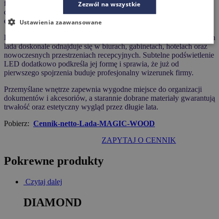
frontów, nadając ladzie elegancji i przyjaznego, ponadczasowego
Zezwól na wszystkie
charakteru. To propozycja do wnętrz, w których liczy się zarówno
estetyka, jak i komfort codziennej pracy.
Ustawienia zaawansowane
Dzięki połączeniu płyt Acrylux z lakierowanym drewnem dębowym
lada doskonale odnajduje się w biurach, gabinetach, hotelach oraz
nowoczesnych przestrzeniach recepcyjnych. Subtelne podświetlenie
LED dodatkowo podkreśla jej formę i sprawia, że już od
pierwszego spojrzenia buduje profesjonalny wizerunek firmy.
Przemyślane wnętrze zapewnia wygodne miejsce do organizacji
dokumentów i akcesoriów, a starannie dobrane materiały gwarantują
trwałość oraz estetyczny wygląd przez długie lata.
Pobierz:
Cennik-netto-Lada-MAGIC-WOOD
ZAPYTAJ O CENNIK
Pokrewne produkty
Czytaj dalej
DIAMOND