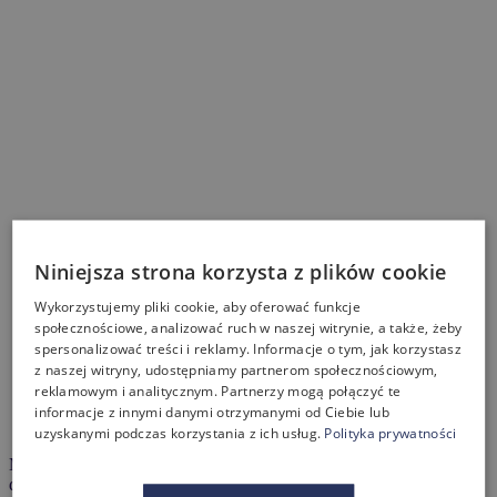
Niniejsza strona korzysta z plików cookie
Wykorzystujemy pliki cookie, aby oferować funkcje
społecznościowe, analizować ruch w naszej witrynie, a także, żeby
spersonalizować treści i reklamy. Informacje o tym, jak korzystasz
z naszej witryny, udostępniamy partnerom społecznościowym,
reklamowym i analitycznym. Partnerzy mogą połączyć te
Opis produktu
informacje z innymi danymi otrzymanymi od Ciebie lub
Cennik
uzyskanymi podczas korzystania z ich usług.
Polityka prywatności
MAGIC WOOD łączy nowoczesną formę z naturalnym pięknem
drewna. Charakterystyczne dębowe obręcze przełamują połysk