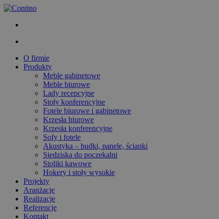
O firmie
Produkty
Meble gabinetowe
Meble biurowe
Lady recepcyjne
Stoły konferencyjne
Fotele biurowe i gabinetowe
Krzesła biurowe
Krzesła konferencyjne
Sofy i fotele
Akustyka – budki, panele, ścianki
Siedziska do poczekalni
Stoliki kawowe
Hokery i stoły wysokie
Projekty
Aranżacje
Realizacje
Referencje
Kontakt