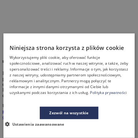
Niniejsza strona korzysta z plików cookie
Wykorzystujemy pliki cookie, aby oferować funkcje
umebluj z nami biuro!
społecznościowe, analizować ruch w naszej witrynie, a także, żeby
spersonalizować treści i reklamy. Informacje o tym, jak korzystasz
Pragniesz, aby Twoje biuro, współgrało z Tobą, Twoimi
z naszej witryny, udostępniamy partnerom społecznościowym,
pracownikami i tworzyło doskonały wizerunek? Chcesz swoją
reklamowym i analitycznym. Partnerzy mogą połączyć te
energię skupić na rozwoju firmy, sprzedaży i zyskach? Możesz
informacje z innymi danymi otrzymanymi od Ciebie lub
liczyć na nasze wsparcie! Od pomysłu na aranżację, profesjonalne
uzyskanymi podczas korzystania z ich usług.
Polityka prywatności
doradztwo, projekt i ofertę po dostawę i montaż mebli.
Umów się
na spotkanie
Zezwól na wszystkie
dowiedz się więcej
Ustawienia zaawansowane