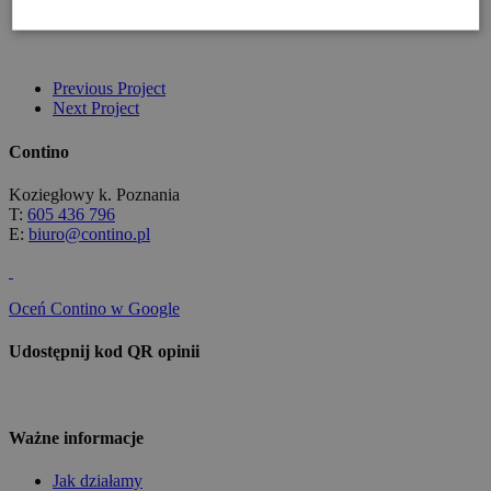
Previous Project
Next Project
Contino
Koziegłowy k. Poznania
T:
605 436 796
E:
biuro@contino.pl
Oceń Contino w Google
Udostępnij kod QR opinii
Ważne informacje
Jak działamy