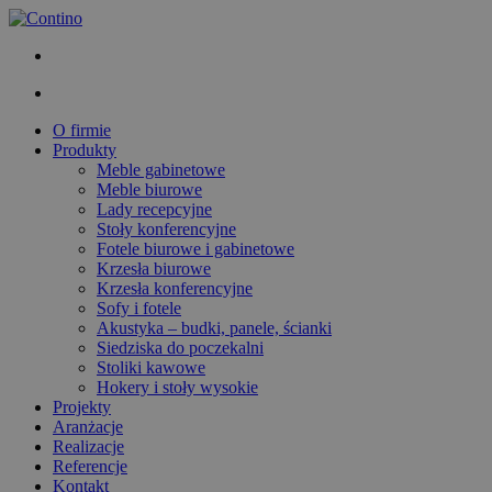
O firmie
Produkty
Meble gabinetowe
Meble biurowe
Lady recepcyjne
Stoły konferencyjne
Fotele biurowe i gabinetowe
Krzesła biurowe
Krzesła konferencyjne
Sofy i fotele
Akustyka – budki, panele, ścianki
Siedziska do poczekalni
Stoliki kawowe
Hokery i stoły wysokie
Projekty
Aranżacje
Realizacje
Referencje
Kontakt