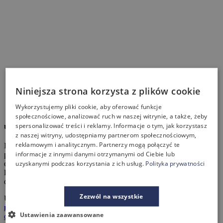
Niniejsza strona korzysta z plików cookie
Wykorzystujemy pliki cookie, aby oferować funkcje
społecznościowe, analizować ruch w naszej witrynie, a także, żeby
spersonalizować treści i reklamy. Informacje o tym, jak korzystasz
umebluj z nami biuro!
z naszej witryny, udostępniamy partnerom społecznościowym,
reklamowym i analitycznym. Partnerzy mogą połączyć te
Pragniesz, aby Twoje biuro, współgrało z Tobą, Twoimi
informacje z innymi danymi otrzymanymi od Ciebie lub
pracownikami i tworzyło doskonały wizerunek? Chcesz swoją
uzyskanymi podczas korzystania z ich usług.
Polityka prywatności
energię skupić na rozwoju firmy, sprzedaży i zyskach? Możesz
liczyć na nasze wsparcie! Od pomysłu na aranżację, profesjonalne
doradztwo, projekt i ofertę po dostawę i montaż mebli.
Zezwól na wszystkie
Umów się
na spotkanie
Ustawienia zaawansowane
dowiedz się więcej