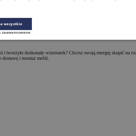
a wszystkie
a zaawansowane
 i tworzyło doskonały wizerunek? Chcesz swoją energię skupić na roz
o dostawę i montaż mebli.