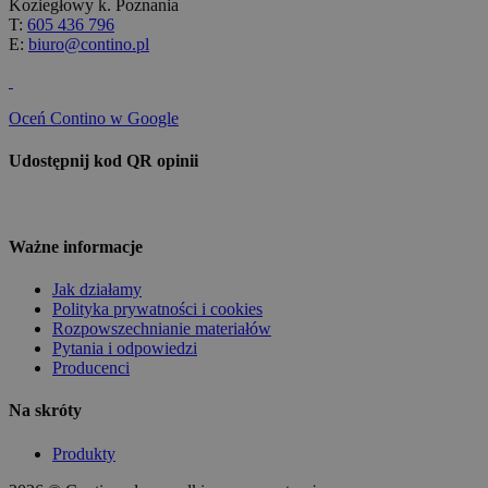
Koziegłowy k. Poznania
T:
605 436 796
E:
biuro@contino.pl
Oceń Contino w Google
Udostępnij kod QR opinii
Ważne informacje
Jak działamy
Polityka prywatności i cookies
Rozpowszechnianie materiałów
Pytania i odpowiedzi
Producenci
Na skróty
Produkty