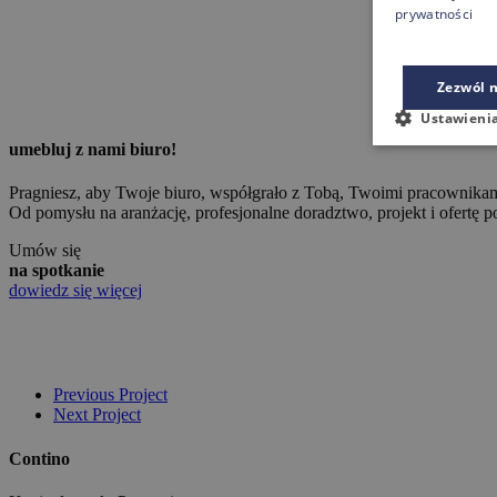
prywatności
Zezwól n
Ustawieni
umebluj z nami biuro!
Pragniesz, aby Twoje biuro, współgrało z Tobą, Twoimi pracownikami
Od pomysłu na aranżację, profesjonalne doradztwo, projekt i ofertę p
Umów się
na spotkanie
dowiedz się więcej
Previous Project
Next Project
Contino