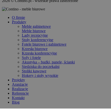
2026 © Contino.pl - wszelkie prawa zastrzeżone
O firmie
Produkty
Meble gabinetowe
Meble biurowe
Lady recepcyjne
Stoły konferencyjne
Fotele biurowe i gabinetowe
Krzesła biurowe
Krzesła konferencyjne
Sofy i fotele
Akustyka – budki, panele, ścianki
Siedziska do poczekalni
Stoliki kawowe
Hokery i stoły wysokie
Projekty
Aranżacje
Realizacje
Referencje
Kontakt
Blog