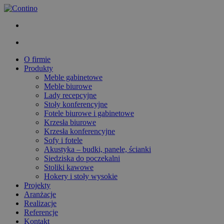
O firmie
Produkty
Meble gabinetowe
Meble biurowe
Lady recepcyjne
Stoły konferencyjne
Fotele biurowe i gabinetowe
Krzesła biurowe
Krzesła konferencyjne
Sofy i fotele
Akustyka – budki, panele, ścianki
Siedziska do poczekalni
Stoliki kawowe
Hokery i stoły wysokie
Projekty
Aranżacje
Realizacje
Referencje
Kontakt