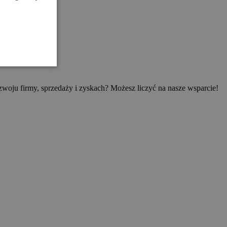
woju firmy, sprzedaży i zyskach? Możesz liczyć na nasze wsparcie!