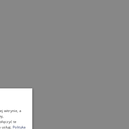
j witrynie, a
ny,
ołączyć te
 usług.
Polityka