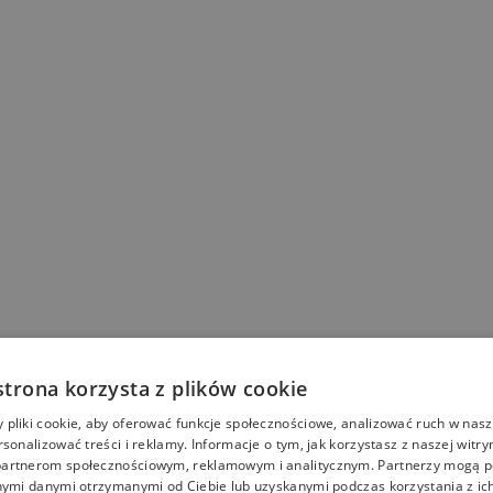
strona korzysta z plików cookie
pliki cookie, aby oferować funkcje społecznościowe, analizować ruch w nasze
rsonalizować treści i reklamy. Informacje o tym, jak korzystasz z naszej witry
artnerom społecznościowym, reklamowym i analitycznym. Partnerzy mogą p
nymi danymi otrzymanymi od Ciebie lub uzyskanymi podczas korzystania z ich