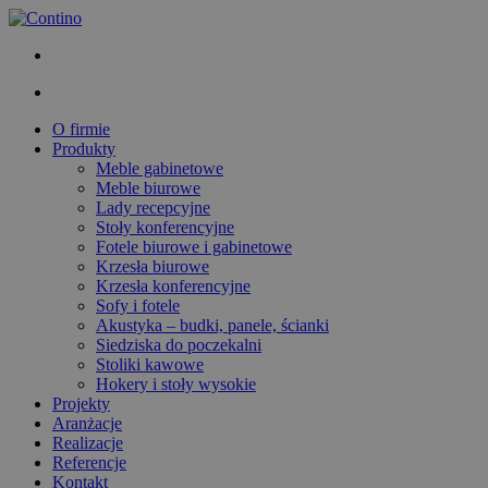
O firmie
Produkty
Meble gabinetowe
Meble biurowe
Lady recepcyjne
Stoły konferencyjne
Fotele biurowe i gabinetowe
Krzesła biurowe
Krzesła konferencyjne
Sofy i fotele
Akustyka – budki, panele, ścianki
Siedziska do poczekalni
Stoliki kawowe
Hokery i stoły wysokie
Projekty
Aranżacje
Realizacje
Referencje
Kontakt