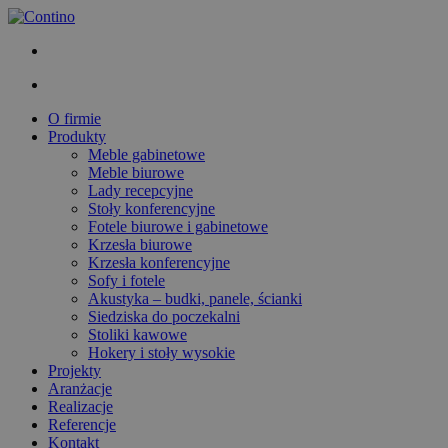
O firmie
Produkty
Meble gabinetowe
Meble biurowe
Lady recepcyjne
Stoły konferencyjne
Fotele biurowe i gabinetowe
Krzesła biurowe
Krzesła konferencyjne
Sofy i fotele
Akustyka – budki, panele, ścianki
Siedziska do poczekalni
Stoliki kawowe
Hokery i stoły wysokie
Projekty
Aranżacje
Realizacje
Referencje
Kontakt