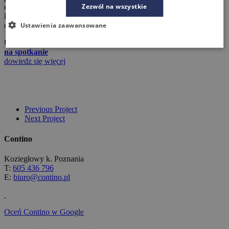
Zezwól na wszystkie
energię skupić na rozwoju firmy, sprzedaży i zyskach? Możesz
liczyć na nasze wsparcie! Od pomysłu na aranżację, profesjonalne
Ustawienia zaawansowane
doradztwo, projekt i ofertę po dostawę i montaż mebli.
Umów się
na spotkanie
dowiedz się więcej
Previous Project
Next Project
Contino
Koziegłowy k. Poznania
T:
605 436 796
E:
biuro@contino.pl
Oceń Contino w Google