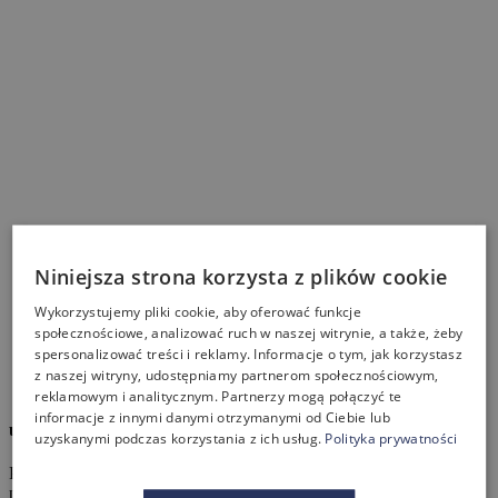
Niniejsza strona korzysta z plików cookie
Wykorzystujemy pliki cookie, aby oferować funkcje
społecznościowe, analizować ruch w naszej witrynie, a także, żeby
spersonalizować treści i reklamy. Informacje o tym, jak korzystasz
z naszej witryny, udostępniamy partnerom społecznościowym,
reklamowym i analitycznym. Partnerzy mogą połączyć te
informacje z innymi danymi otrzymanymi od Ciebie lub
umebluj z nami biuro!
uzyskanymi podczas korzystania z ich usług.
Polityka prywatności
Pragniesz, aby Twoje biuro, współgrało z Tobą, Twoimi
pracownikami i tworzyło doskonały wizerunek? Chcesz swoją