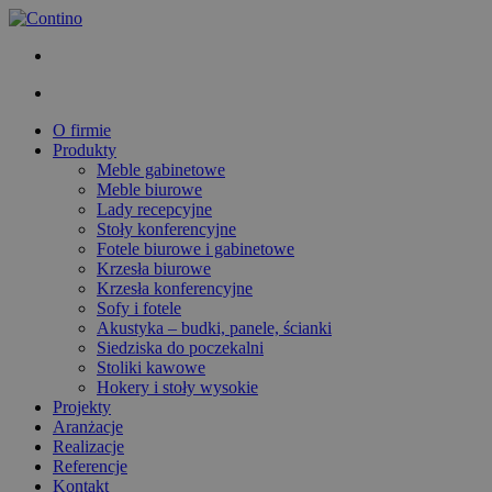
O firmie
Produkty
Meble gabinetowe
Meble biurowe
Lady recepcyjne
Stoły konferencyjne
Fotele biurowe i gabinetowe
Krzesła biurowe
Krzesła konferencyjne
Sofy i fotele
Akustyka – budki, panele, ścianki
Siedziska do poczekalni
Stoliki kawowe
Hokery i stoły wysokie
Projekty
Aranżacje
Realizacje
Referencje
Kontakt