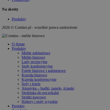
Na skróty
Produkty
2026 © Contino.pl - wszelkie prawa zastrzeżone
O firmie
Produkty
Meble gabinetowe
Meble biurowe
Lady recepcyjne
Stoły konferencyjne
Fotele biurowe i gabinetowe
Krzesła biurowe
Krzesła konferencyjne
Sofy i fotele
Akustyka – budki, panele, ścianki
Siedziska do poczekalni
Stoliki kawowe
Hokery i stoły wysokie
Projekty