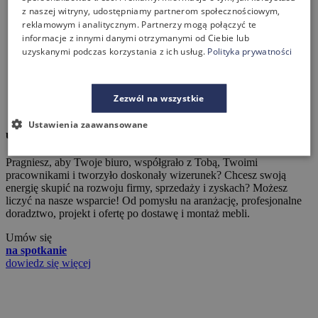
z naszej witryny, udostępniamy partnerom społecznościowym,
reklamowym i analitycznym. Partnerzy mogą połączyć te
informacje z innymi danymi otrzymanymi od Ciebie lub
uzyskanymi podczas korzystania z ich usług.
Polityka prywatności
Zezwól na wszystkie
Ustawienia zaawansowane
umebluj z nami biuro!
Pragniesz, aby Twoje biuro, współgrało z Tobą, Twoimi
pracownikami i tworzyło doskonały wizerunek? Chcesz swoją
energię skupić na rozwoju firmy, sprzedaży i zyskach? Możesz
liczyć na nasze wsparcie! Od pomysłu na aranżację, profesjonalne
doradztwo, projekt i ofertę po dostawę i montaż mebli.
Umów się
na spotkanie
dowiedz się więcej