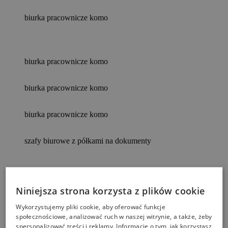
biurka pracownicze komo
biurka pracownicze komo
biurka pracownicze komo
biurka pracownicze komo
szafy biurowe z półkami na dokumenty
szafy biurowe z półkami na dokumenty
Niniejsza strona korzysta z plików cookie
Wykorzystujemy pliki cookie, aby oferować funkcje
szafy biurowe z półkami na dokumenty
społecznościowe, analizować ruch w naszej witrynie, a także, żeby
spersonalizować treści i reklamy. Informacje o tym, jak korzystasz