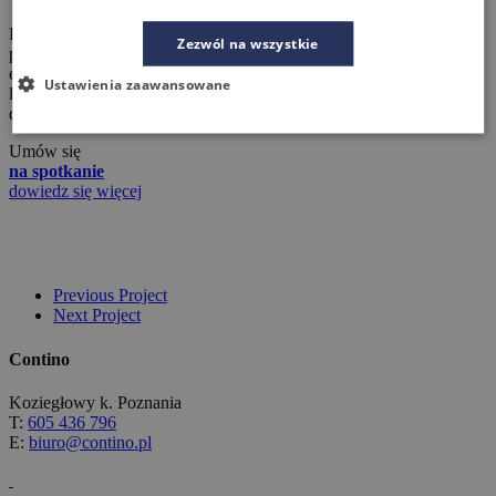
Pragniesz, aby Twoje biuro, współgrało z Tobą, Twoimi
Zezwól na wszystkie
pracownikami i tworzyło doskonały wizerunek? Chcesz swoją
energię skupić na rozwoju firmy, sprzedaży i zyskach? Możesz
Ustawienia zaawansowane
liczyć na nasze wsparcie! Od pomysłu na aranżację, profesjonalne
doradztwo, projekt i ofertę po dostawę i montaż mebli.
Umów się
na spotkanie
dowiedz się więcej
Previous Project
Next Project
Contino
Koziegłowy k. Poznania
T:
605 436 796
E:
biuro@contino.pl