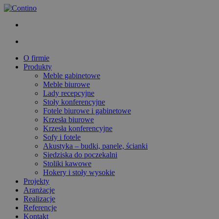
O firmie
Produkty
Meble gabinetowe
Meble biurowe
Lady recepcyjne
Stoły konferencyjne
Fotele biurowe i gabinetowe
Krzesła biurowe
Krzesła konferencyjne
Sofy i fotele
Akustyka – budki, panele, ścianki
Siedziska do poczekalni
Stoliki kawowe
Hokery i stoły wysokie
Projekty
Aranżacje
Realizacje
Referencje
Kontakt