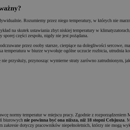
 ważny?
ndywidualnie. Rozumiemy przez niego temperatury, w których nie marz
ad na skutek ustawiania zbyt niskiej temperatury w klimatyzatorach, p
 sporej części zespołu, nigdy nie jest pożądana.
 odczuwane przez osoby starsze, cierpiące na dolegliwości sercowe, 
 temperatura w biurze wywołuje ogólne uczucie rozbicia, utrudnia kon
ę nie przysłuży, przynosząc wymierne straty zarówno zatrudnionym, ja
cę normy temperatur w miejscu pracy. Zgodnie z rozporządzeniem Mini
eń biurowych
nie powinna być ona niższa, niż 18 stopni Celsjusza
. 
tym zakresie dotyczy pracowników niepełnoletnich, którzy nie mogą wy