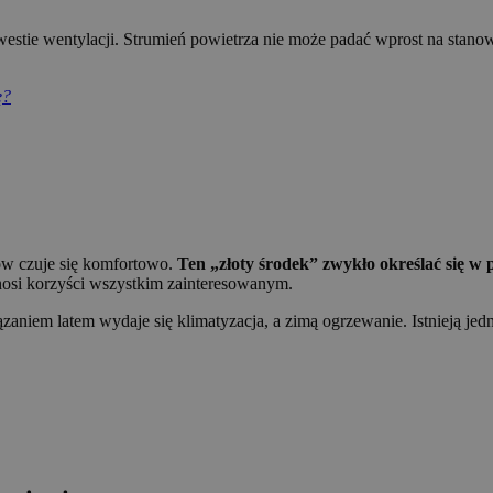
estie wentylacji. Strumień powietrza nie może padać wprost na stano
ę?
ów czuje się komfortowo.
Ten „złoty środek” zwykło określać się w 
ynosi korzyści wszystkim zainteresowanym.
iem latem wydaje się klimatyzacja, a zimą ogrzewanie. Istnieją jedn