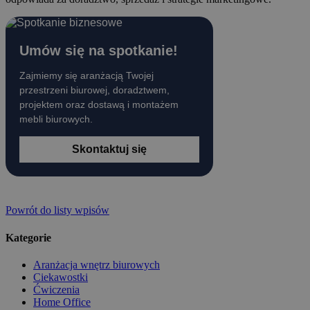
Umów się na spotkanie!
Zajmiemy się aranżacją Twojej
przestrzeni biurowej, doradztwem,
projektem oraz dostawą i montażem
mebli biurowych.
Skontaktuj się
Powrót do listy wpisów
Kategorie
Aranżacja wnętrz biurowych
Ciekawostki
Ćwiczenia
Home Office