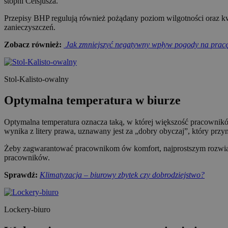
stopni Celsjusza.
Przepisy BHP regulują również pożądany poziom wilgotności oraz kw
zanieczyszczeń.
Zobacz również:
Jak zmniejszyć negatywny wpływ pogody na prac
Stol-Kalisto-owalny
Optymalna temperatura w biurze
Optymalna temperatura oznacza taką, w której większość pracownik
wynika z litery prawa, uznawany jest za „dobry obyczaj”, który prz
Żeby zagwarantować pracownikom ów komfort, najprostszym rozwiązan
pracowników.
Sprawdź:
Klimatyzacja – biurowy zbytek czy dobrodziejstwo?
Lockery-biuro