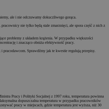
niemy, ale i nie odczuwamy dokuczliwego gorąca.
racownicy nie tylko będą stale zmarznięci, ale spora część z nich z
mające problemy z układem krążenia. W przypadku większości
centrację i znacząco obniża efektywność pracy.
k i pracodawcom. Sprawdźmy jak te kwestie regulują przepisy.
stra Pracy i Polityki Socjalnej z 1997 roku, temperatura powinna
Maksymalna dopuszczalna temperatura w przypadku pracowników
konywać pracy w miejscach, gdzie temperatura jest wyższa, niż 30