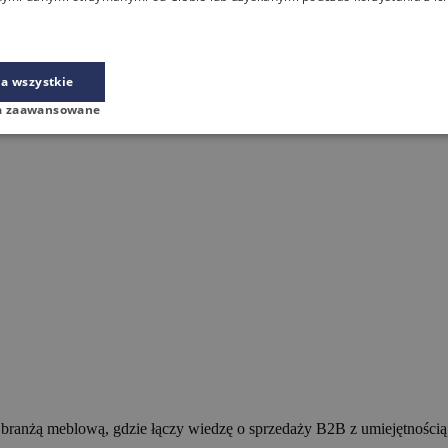
a wszystkie
a zaawansowane
z branżą meblową, gdzie łączy wiedzę o sprzedaży B2B z umiejętnością