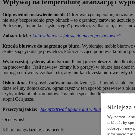
Wpływaj na temperaturę aranżacją i wyp
Odpowiednie ustawienie mebli.
Odczuwalną temperaturę można w pe
nie stały bezpośrednio przy oknach – to ograniczy zarówno uczucie p
Po trzecie, aby uniknąć „stojącego” powietrza, zadbaj o to, aby st
Zobacz także:
Lato w biurze – jak się do niego przygotować?
Krzesła biurowe do nagrzanego biura.
Wybierając meble biurowe d
skuteczną cyrkulację powietrza, która znacząco poprawia komfort pod
Wykorzystaj systemy akustyczne.
Planując rozmieszczenie klimatyz
na pracownika. Jeśli nawiew (zimny lub gorący) w biurze jest dość i
pomogą ci również zadbać o to, aby biurka i krzesła biurowe były c
Osłoń okna.
To sposób zarówno na obniżenie, jak i podniesienie tempe
duże rośliny doniczkowe, ograniczysz w ten sposób przewiew z okien
szyby roletami lub zamontować na nich specjalne folie przeciwsłone
stopni Celsjusza.
Niniejsza 
Przeczytaj także:
Jak przetrwać upalne dni w biurze?
Wykorzystujemy 
Oceń wpis!
także, żeby spe
udostępniamy p
Kliknij na gwiazdkę, aby ocenić
informacje z in