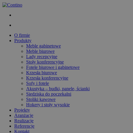
O firmie
Produkty
Meble gabinetowe
Meble biurowe
Lady recepcyjne
Stoły konferencyjne
Fotele biurowe i gabinetowe
Krzesła biurowe
Krzesła konferencyjne
Sofy i fotele
Akustyka – budki, panele, ścianki
Siedziska do poczekalni
Stoliki kawowe
Hokery i stoły wysokie
Projekty
Aranżacje
Realizacje
Referencje
Kontakt