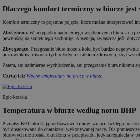
Dlaczego komfort termiczny w biurze jest
Komfort termiczny to pojemne pojęcie, które można interpretować i
Zbyt zimno.
W przypadku nadmiernego wychłodzenia biura – na przykł
pewnością na skutek tego zachoruje. Absencja, zwłaszcza jeśli dotyczy
Zbyt gorąco.
Przegrzanie biura może z kolei być bardzo negatywnie
pracowników, również tych młodych i całkiem zdrowych, zbyt wysoka
Zatem, ani nadmierne wychłodzenie, ani przegrzanie biura nikomu si
Czytaj też:
Wpływ temperatury na pracę w biurze
Epic-krzesla
Temperatura w biurze według norm BHP
Przepisy BHP określają podstawowe i obowiązujące każdego pracodaw
być dostosowana do charakteru wykonywanej pracy. Dla pomieszcz
biurowych nie została określona w przepisach i jedyna regulacja w 