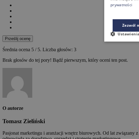
prywatności
Zezwól n
Ustawieni
Prześlij ocenę
Średnia ocena
5
/ 5. Liczba głosów:
3
Brak głosów do tej pory! Bądź pierwszym, który oceni ten post.
O autorze
Tomasz Zieliński
Pasjonat marketingu i aranżacji wnętrz biurowych. Od lat związany 
odpowiada za doradztwo, sprzedaż i strategie marketingowe.