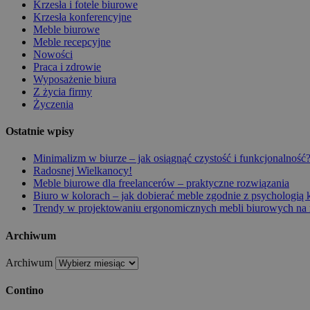
Krzesła i fotele biurowe
Krzesła konferencyjne
Meble biurowe
Meble recepcyjne
Nowości
Praca i zdrowie
Wyposażenie biura
Z życia firmy
Życzenia
Ostatnie wpisy
Minimalizm w biurze – jak osiągnąć czystość i funkcjonalność
Radosnej Wielkanocy!
Meble biurowe dla freelancerów – praktyczne rozwiązania
Biuro w kolorach – jak dobierać meble zgodnie z psychologią
Trendy w projektowaniu ergonomicznych mebli biurowych na 
Archiwum
Archiwum
Contino