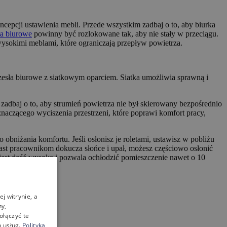
pcji ustawienia mebli. Przede wszystkim zadbaj o to, aby biurka
ła biurowe
powinny być rozlokowane tak, aby nie stały w przeciągu.
wysokimi meblami, które ograniczają przepływ powietrza.
sła biurowe z siatkowym oparciem. Siatka umożliwia sprawną i
zadbaj o to, aby strumień powietrza nie był skierowany bezpośrednio
znaczącego wyciszenia przestrzeni, które poprawi komfort pracy,
 obniżania komfortu. Jeśli osłonisz je roletami, ustawisz w pobliżu
iast pracownikom dokucza słońce i upał, możesz częściowo osłonić
 jest dość wysoka i pozwala ochłodzić pomieszczenie nawet o 10
j witrynie, a
ny,
ołączyć te
 usług.
Polityka