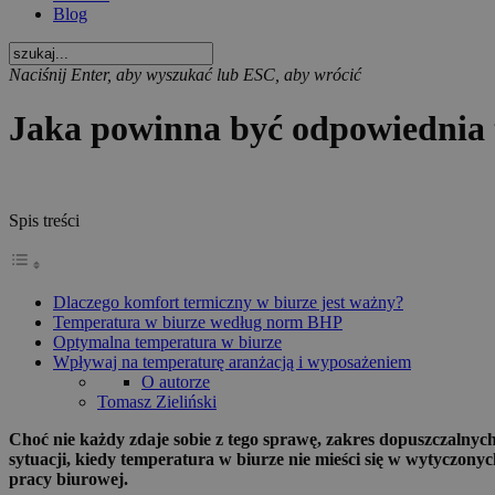
Blog
Naciśnij Enter, aby wyszukać lub ESC, aby wrócić
Jaka powinna być odpowiednia 
Spis treści
Dlaczego komfort termiczny w biurze jest ważny?
Temperatura w biurze według norm BHP
Optymalna temperatura w biurze
Wpływaj na temperaturę aranżacją i wyposażeniem
O autorze
Tomasz Zieliński
Choć nie każdy zdaje sobie z tego sprawę, zakres dopuszczalny
sytuacji, kiedy temperatura w biurze nie mieści się w wytyczon
pracy biurowej.